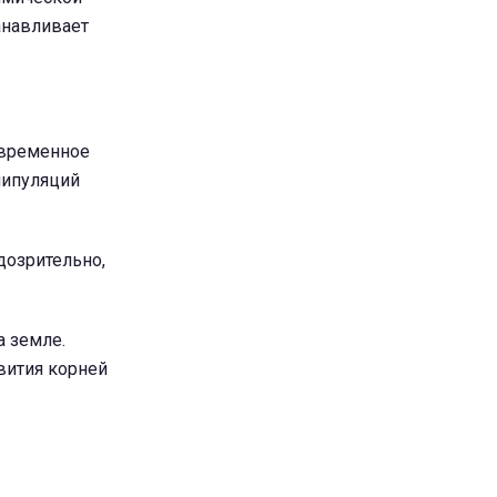
анавливает
евременное
нипуляций
дозрительно,
а земле.
вития корней