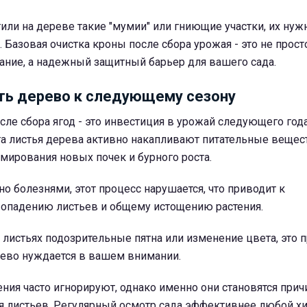
или на дереве такие "мумии" или гниющие участки, их нуж
 Базовая очистка кроны после сбора урожая - это не прост
ание, а надежный защитный барьер для вашего сада.
ть дерево к следующему сезону
сле сбора ягод - это инвестиция в урожай следующего год
та листья дерева активно накапливают питательные вещес
мирования новых почек и бурного роста.
о болезнями, этот процесс нарушается, что приводит к
падению листьев и общему истощению растения.
 листьях подозрительные пятна или изменение цвета, это 
ерево нуждается в вашем внимании.
ния часто игнорируют, однако именно они становятся прич
я листьев. Регулярный осмотр сада эффективнее любой х