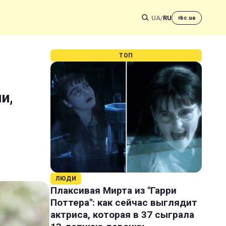
UA
/
RU
rbc.ua
ТОП
и,
ЛЮДИ
Плаксивая Мирта из "Гарри
Поттера": как сейчас выглядит
актриса, которая в 37 сыграла