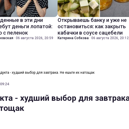
денные в эти дни
Открываешь банку и уже не
ебут деньги лопатой:
остановиться: как закрыть
о с пеленок
кабачки в соусе сацебели
новская
·
06 августа 2026, 20:59
Катерина Собкова
·
06 августа 2026, 20:12
одукта - худший выбор для завтрака. Не ешьте их натощак
 09:24
кта - худший выбор для завтрака
атощак