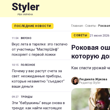
Главная
›
Советы
›
Роковая
ПОСЛЕДНИЕ НОВОСТИ
21 июня 2026 
СОВЕТЫ
11:04
ВКУСНО
Вкус лета в тарелке: это гаспачо
Роковая ош
от участницы "МастерШеф"
которую до
покоряет с первой ложки
10:15
ПОЛЕЗНОЕ
Как спасти урожай 
Почему у вас растут счета за
свет: неожиданные приборы,
Людмила Жукова
которые незаметно "съедают"
Редактор Styler
ваши деньги
09:27
ТРЕНДЫ
Эти "бабушкины" вещи снова в
тренде: как найти настоящее