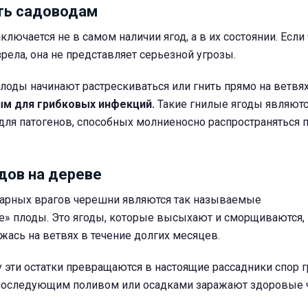
ть садоводам
ключается не в самом наличии ягод, а в их состоянии. Есл
зрела, она не представляет серьезной угрозы.
плоды начинают растрескиваться или гнить прямо на ветвя
ым для грибковых инфекций.
Такие гнилые ягоды являют
для патогенов, способных молниеносно распространяться 
дов на дереве
арных врагов черешни являются так называемые
 плоды. Это ягоды, которые высыхают и сморщиваются, 
жась на ветвях в течение долгих месяцев.
эти остатки превращаются в настоящие рассадники спор г
последующим поливом или осадками заражают здоровые 