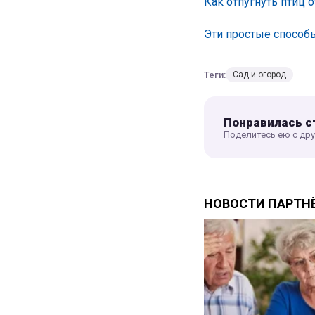
Как отпугнуть птиц 
Эти простые способ
Теги:
Сад и огород
Понравилась с
Поделитесь ею с др