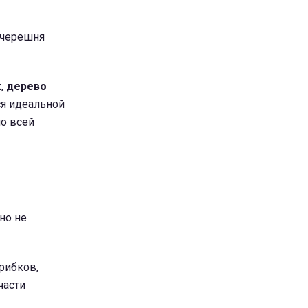
и черешня
х,
дерево
ся идеальной
по всей
но не
рибков,
части