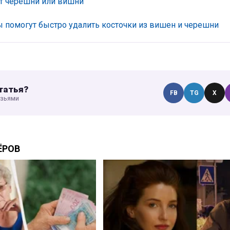
от черешни или вишни
ы помогут быстро удалить косточки из вишен и черешни
татья?
FB
TG
X
узьями