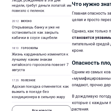
Люди, рожденные в эти дни
Что нужно зна
недели, гребут деньги лопатой: им
повезло с пеленок
Главная опасность за
целая и просто пере
20:12
ВКУСНО
Открываешь банку и уже не
Однако, как только 
остановиться: как закрыть
становится уязвим
кабачки в соусе сацебели
питательной средой 
18:13
ГОРОСКОПЫ
кроне.
Жизнь кардинально изменится к
лучшему: каким знакам
Опасность пло
китайского гороскопа повезет 7
августа
Одним из самых ков
«мумифицированные»
17:25
ПОЛЕЗНОЕ
опадают, прочно дер
Адская поездка отменяется: как
выжить в поезде без
В дождливую погоду 
кондиционера в сильную жару
которые с каждым 
растения.
Все новости