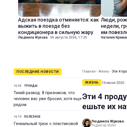
Адская поездка отменяется: как
Люди, рож
выжить в поезде без
недели, гр
кондиционера в сильную жару
им повезл
Людмила Жукова
·
06 августа 2026, 17:25
Наталия Крижа
Главная
›
Жизнь
›
Эти 4 пр
ПОСЛЕДНИЕ НОВОСТИ
14 июня 2025 ·
ЖИЗНЬ
16:55
ТРЕНДЫ
Тихий развод: 8 признаков, что
Эти 4 проду
человек вас уже бросил, хотя еще
ешьте их н
рядом
16:19
ПОЛЕЗНОЕ
Людмила Жукова
Гениальный трюк с пластиковой
Редактор Styler