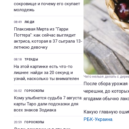
сокровище и почему его скупает
молодежь
08:49
ЛЮДИ
Плаксивая Мирта из "Гарри
Поттера": как сейчас выглядит
актриса, которая в 37 сыграла 13-
летнюю девочку
08:18
ТРЕНДЫ
На этой картинке есть что-то
лишнее: найди за 20 секунд и
Чего нельзя делать с дере
узнай, насколько ты внимателен
После сбора урожая 
черешни, до которых
06:02
ГОРОСКОПЫ
Кому улыбнется судьба 7 августа:
ягодами обычно лак
карты Таро дали подсказки для
всех знаков Зодиака
Какую главную ошиб
РБК-Украина.
20:59
ГОРОСКОПЫ