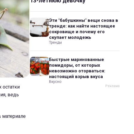
13-летнюю девочку
Эти "бабушкины" вещи снова в
тренде: как найти настоящее
сокровище и почему его
скупает молодежь
Тренды
Быстрые маринованные
помидоры, от которых
невозможно оторваться:
настоящий взрыв вкуса
Вкусно
х остатки
ия, ведь
в материале