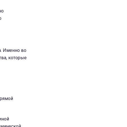
но
о
а. Именно во
тва, которые
прямой
иной
имической