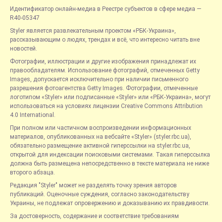
Идентификатор онлайн-медиа в Реестре субъектов в сфере медиа —
R40-05347
Styler является развлекательным проектом «РБК-Украина»,
рассказывающим о людях, трендах и всё, что интересно читать вне
новостей.
Фотографии, иллюстрации и другие изображения принадлежат их
правообладателям. Использование фотографий, отмеченных Getty
Images, допускается исключительно при наличии письменного
разрешения фотоагентства Getty Images. Фотографии, отмеченные
логотипом «Styler» или подписанные «Styler» или «РБК-Украина», могут
использоваться на условиях лицензии Creative Commons Attribution
4.0 International.
При полном или частичном воспроизведении информационных
материалов, опубликованных на вебсайте «Styler» (styler.rbc.ua),
обязательно размещение активной гиперссылки на styler.rbc.ua,
открытой для индексации поисковыми системами. Такая гиперссылка
должна быть размещена непосредственно в тексте материала не ниже
второго абзаца.
Редакция "Styler" может не разделять точку зрения авторов
публикаций. Оценочные суждения, согласно законодательству
Украины, не подлежат опровержению и доказыванию их правдивости.
За достоверность, содержание и соответствие требованиям