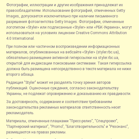
Фотографии, иллюстрации и другие изображения принадлежат их
правообладателям. Использование фотографий, отмеченных Getty
Images, допускается исключительно при наличии письменного
разрешения фотоагентства Getty Images. Фотографии, отмеченные
логотипом «Styler» или подписанные «Styler» или «РБК-Украина», могут
использоваться на условиях лицензии Creative Commons Attribution
4.0 International.
При полном или частичном воспроизведении информационных
материалов, опубликованных на вебсайте «Styler» (styler.rbc.ua),
обязательно размещение активной гиперссылки на styler.rbc.ua,
открытой для индексации поисковыми системами. Такая гиперссылка
должна быть размещена непосредственно в тексте материала не ниже
второго абзаца.
Редакция "Styler" может не разделять точку зрения авторов
публикаций. Оценочные суждения, согласно законодательству
Украины, не подлежат опровержению и доказыванию их правдивости.
За достоверность, содержание и соответствие требованиям
законодательства рекламных материалов ответственность несет
рекламодатель.
Материалы, отмеченные плашками "Пресс-релиз", "Спецпроект",
"Партнерский материал", "Promo", "Благотворительность" и "Резонанс",
размещаются на правах рекламы.