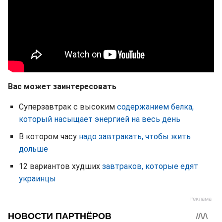
Вас может заинтересовать
Суперзавтрак с высоким
содержанием белка,
который насыщает энергией на весь день
В котором часу
надо завтракать, чтобы жить
дольше
12 вариантов худших
завтраков, которые едят
украинцы