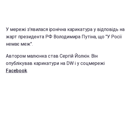
У мережі з'явилася іронічна карикатура у відповідь на
жарт президента РФ Володимира Путіна, що "У Росії
немає меж".
Автором малюнка став Сергій Йолкін. Він
опублікував карикатури на DW і у соцмережі
Facebook
.