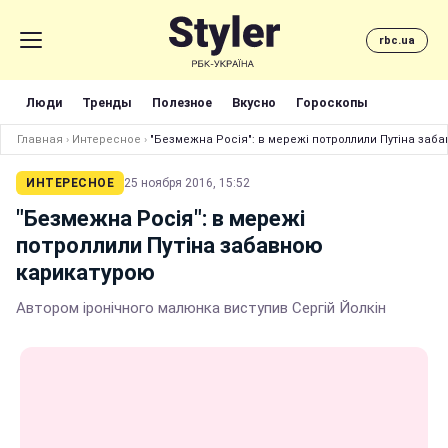
rbc.ua
Люди
Тренды
Полезное
Вкусно
Гороскопы
Главная
›
Интересное
›
"Безмежна Росія": в мережі потроллили Путіна заб
ИНТЕРЕСНОЕ
25 ноября 2016, 15:52
"Безмежна Росія": в мережі
потроллили Путіна забавною
карикатурою
Автором іронічного малюнка виступив Сергій Йолкін