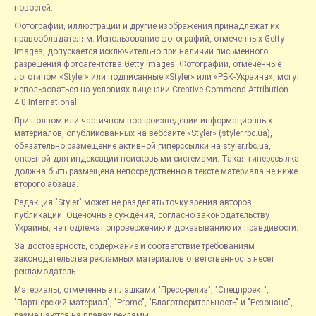
новостей.
Фотографии, иллюстрации и другие изображения принадлежат их
правообладателям. Использование фотографий, отмеченных Getty
Images, допускается исключительно при наличии письменного
разрешения фотоагентства Getty Images. Фотографии, отмеченные
логотипом «Styler» или подписанные «Styler» или «РБК-Украина», могут
использоваться на условиях лицензии Creative Commons Attribution
4.0 International.
При полном или частичном воспроизведении информационных
материалов, опубликованных на вебсайте «Styler» (styler.rbc.ua),
обязательно размещение активной гиперссылки на styler.rbc.ua,
открытой для индексации поисковыми системами. Такая гиперссылка
должна быть размещена непосредственно в тексте материала не ниже
второго абзаца.
Редакция "Styler" может не разделять точку зрения авторов
публикаций. Оценочные суждения, согласно законодательству
Украины, не подлежат опровержению и доказыванию их правдивости.
За достоверность, содержание и соответствие требованиям
законодательства рекламных материалов ответственность несет
рекламодатель.
Материалы, отмеченные плашками "Пресс-релиз", "Спецпроект",
"Партнерский материал", "Promo", "Благотворительность" и "Резонанс",
размещаются на правах рекламы.