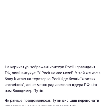
На карикатурі зображені контури Росії і президент
РФ, який вигукує: "У Росії немає меж!". У той же час з
боку Китаю на територію Росії йде безліч "жовтих
чоловічків", які не менш ради заявою лідера РФ, ніж
сам Володимир Путін.
Як раніше повідомлялося,
Путін вирішив переконати