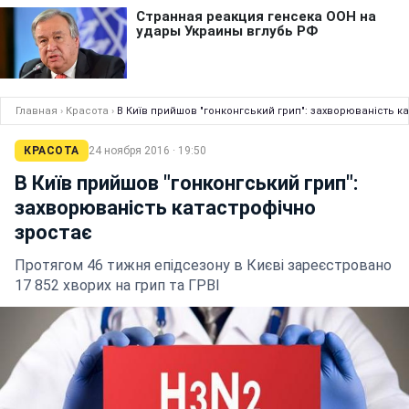
Главная
›
Красота
›
В Київ прийшов "гонконгський грип": захворюваність к
КРАСОТА
24 ноября 2016 · 19:50
В Київ прийшов "гонконгський грип":
захворюваність катастрофічно
зростає
Протягом 46 тижня епідсезону в Києві зареєстровано
17 852 хворих на грип та ГРВІ