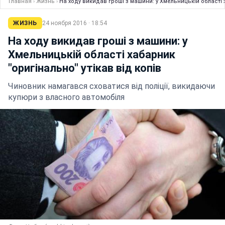
Главная
›
Жизнь
›
На ходу викидав гроші з машини: у Хмельницькій області х
ЖИЗНЬ
24 ноября 2016 · 18:54
На ходу викидав гроші з машини: у
Хмельницькій області хабарник
"оригінально" утікав від копів
Чиновник намагався сховатися від поліції, викидаючи
купюри з власного автомобіля