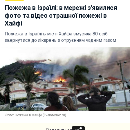
Пожежа в Ізраїлі: в мережі з'явилися
фото та відео страшної пожежі в
Хайфі
Пожежа в Ізраїлі в місті Хайфа змусила 80 осіб
звернутися до лікарень з отруєнням чадним газом
Фото: Пожежа в Хайфі (liveinternet.ru)