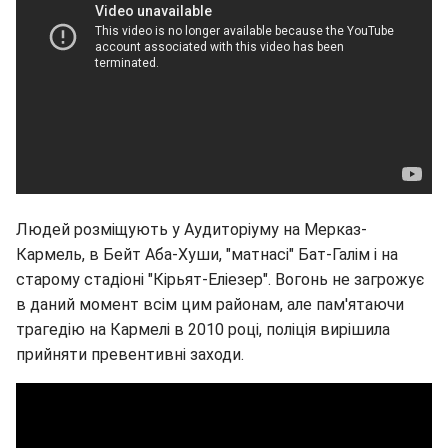
Людей розміщують у Аудиторіуму на Мерказ-
Кармель, в Бейт Аба-Хуши, "матнасі" Бат-Галім і на
старому стадіоні "Кірьят-Еліезер". Вогонь не загрожує
в даний момент всім цим районам, але пам'ятаючи
трагедію на Кармелі в 2010 році, поліція вирішила
прийняти превентивні заходи.