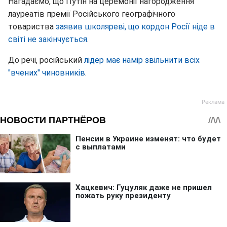
Нагадаємо, що Путін на церемонії нагородження
лауреатів премії Російського географічного
товариства
заявив школяреві, що кордон Росії ніде в
світі не закінчується
.
До речі, російський
лідер має намір звільнити всіх
"вчених" чиновників
.