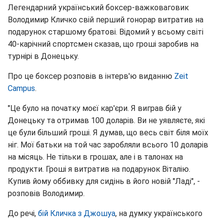
Легендарний український боксер-важковаговик
Володимир Кличко свій перший гонорар витратив на
подарунок старшому братові. Відомий у всьому світі
40-карічний спортсмен сказав, що гроші заробив на
турнірі в Донецьку.
Про це боксер розповів в інтерв'ю виданню
Zeit
Campus
.
"Це було на початку моєї кар'єри. Я виграв бій у
Донецьку та отримав 100 доларів. Ви не уявляєте, які
це були більший гроші. Я думав, що весь світ біля моїх
ніг. Мої батьки на той час заробляли всього 10 доларів
на місяць. Не тільки в грошах, але і в талонах на
продукти. Гроші я витратив на подарунок Віталію.
Купив йому оббивку для сидінь в його новій "Ладі", -
розповів Володимир.
До речі,
бій Кличка з Джошуа
, на думку українського