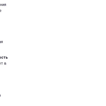
ния
е
ая
ость
ут в
а