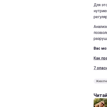
Для эт
нутрие
регуля
Анализ
позвол
разруш
Вас мо
Как пр
7 опас
Животн
Чита