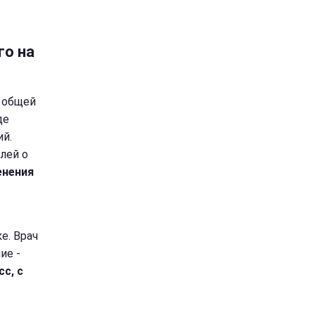
го на
 общей
де
ий.
лей о
енения
е. Врач
ие -
с, с