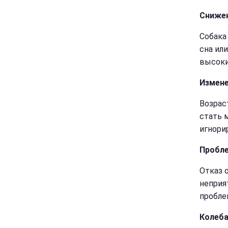
Сниже
Собака
сна ил
высоки
Измене
Возрас
стать 
игнорир
Пробле
Отказ 
неприя
пробле
Колеба