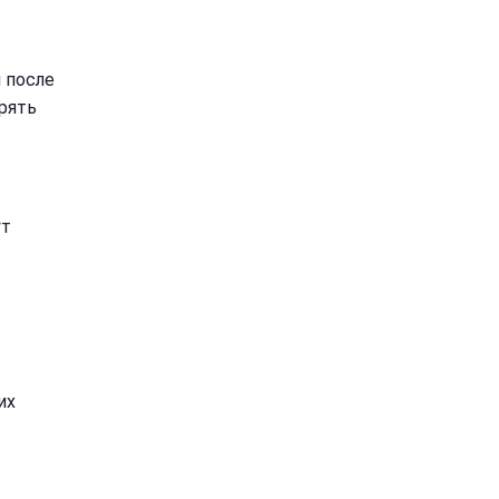
 после
рять
ут
их