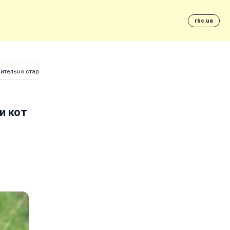
rbc.ua
мительно стареть
и кот