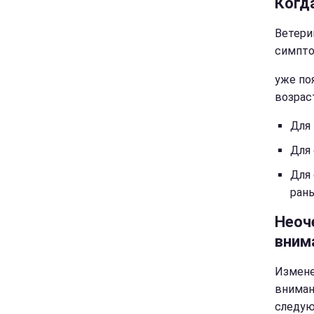
Когд
Ветери
симпто
уже по
возрас
Для 
Для 
Для 
ран
Неоч
вним
Измене
вниман
следую