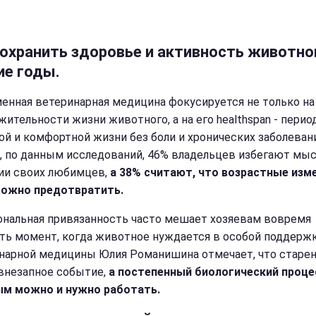
сохранить здоровье и активность животно
ие годы.
енная ветеринарная медицина фокусируется не только на
жительности жизни животного, а на его healthspan - перио
ой и комфортной жизни без боли и хронических заболеван
, по данным исследований, 46% владельцев избегают мыс
ии своих любимцев,
а 38% считают, что возрастные изм
ожно предотвратить.
нальная привязанность часто мешает хозяевам вовремя
ть момент, когда животное нуждается в особой поддержк
нарной медицины Юлия Романишина отмечает, что старен
 внезапное событие,
а постепенный биологический процес
м можно и нужно работать.