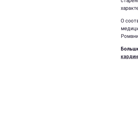
старен
характе
О соот
медици
Романи
Больше
кардин