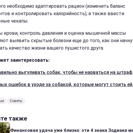
ого необходимо адаптировать рацион (изменить баланс
нтов и контролировать калорийность), а также ввести
рные чекапы.
ы крови, контроль давления и оценка мышечной массы
яют выявить скрытые болезни еще до того, как они начну
ать качество жизни вашего пушистого друга.
жет заинтересовать:
авильно выгуливать собак, чтобы не нарваться на штраф
ных ошибок в уходе за собакой, которые могут стоить ей
ые
Советы
йте также
Финансовая удача уже близко: эти 4 знака Зодиака м