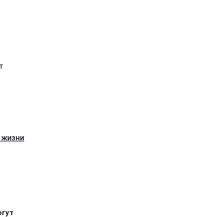
т
 жизни
огут