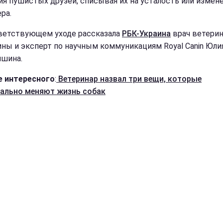
ия пушистых друзей, списывая их на усталость или измен
ра.
ветствующем уходе рассказала
РБК-Украина
врач ветери
ны и эксперт по научным коммуникациям Royal Canin Юли
шина.
 интересного
:
Ветеринар назвал три вещи, которые
ально меняют жизнь собак