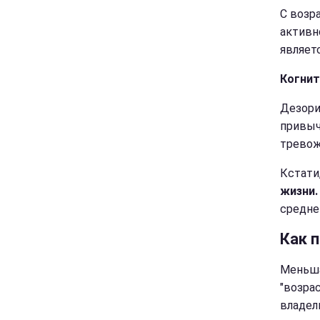
С возр
активн
являет
Когнит
Дезори
привыч
тревож
Кстати
жизни.
средне
Как 
Меньша
"возра
владел