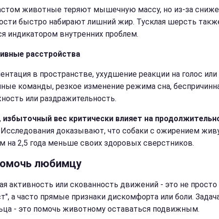
астом животные теряют мышечную массу, но из-за сниже
ости быстро набирают лишний жир. Тусклая шерсть такж
ся индикатором внутренних проблем.
ивные расстройства
ентация в пространстве, ухудшение реакции на голос или
ные команды, резкое изменение режима сна, беспричинн
ность или раздражительность.
,
избыточный вес критически влияет на продолжительн
Исследования доказывают, что собаки с ожирением жив
м на 2,5 года меньше своих здоровых сверстников.
помочь любимцу
я активность или скованность движений - это не просто
ст", а часто прямые признаки дискомфорта или боли. Задач
ьца - это помочь животному оставаться подвижным.