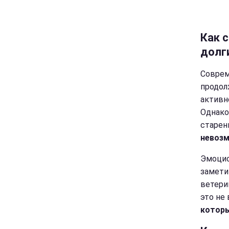
Как 
долг
Соврем
продол
активн
Однако
старен
невозм
Эмоцио
замети
ветери
это не
которы