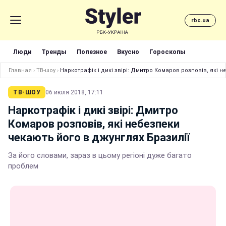
rbc.ua
Люди
Тренды
Полезное
Вкусно
Гороскопы
Главная
›
ТВ-шоу
›
Наркотрафік і дикі звірі: Дмитро Комаров розповів, які 
ТВ-ШОУ
06 июля 2018, 17:11
Наркотрафік і дикі звірі: Дмитро
Комаров розповів, які небезпеки
чекають його в джунглях Бразилії
За його словами, зараз в цьому регіоні дуже багато
проблем