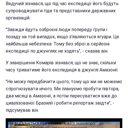
Ведучий зізнався, що під час експедиції його будуть
супроводжувати гіди та представники державних
організацій.
"Завжди йдуть озброєні люди попереду групи і
позаду на той випадок, якщо з'являються ягуари. Це
найбільша небезпека. Тому без зброї в серйозні
експедиції по джунглях не ходять", - сказав він.
У завершенні Комарів зізнався, що не знає, скільки
часу триватиме його експедиція в джунглі Амазонії.
"Не можу передбачити цього, тому що ми не можемо
спрогнозувати нічого. Ми плануємо пробути півтора,
два місяці в Амазонії, а потім пересуватися вже до
цивілізованої Бразилії і робити репортаж звідти", -
підсумував він.