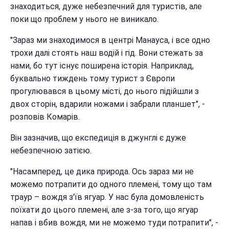
знаходиться, дуже небезпечний для туристів, але
поки що проблем у нього не виникало.
"Зараз ми знаходимося в центрі Манауса, і все одно
трохи далі стоять наш водій і гід. Вони стежать за
нами, бо тут існує поширена історія. Наприклад,
буквально тиждень тому турист з Європи
прогулювався в цьому місті, до нього підійшли з
двох сторін, вдарили ножами і забрали планшет", -
розповів Комарів.
Він зазначив, що експедиція в джунглі є дуже
небезпечною затією.
"Насамперед, це дика природа. Ось зараз ми не
можемо потрапити до одного племені, тому що там
траур – вождя з'їв ягуар. У нас була домовленість
поїхати до цього племені, але з-за того, що ягуар
напав і вбив вождя, ми не можемо туди потрапити", -