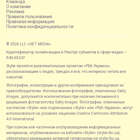
Команда
О компании
Реклама
Правила пользования
Правовая информация
Политика конфиденциальности
© 2026 LLC «UBT MEDIA»
Идентификатор онлайн-медиа в Реестре субъектов в сфере медиа —
R40-05347
Styler является развлекательным проектом «РБК-Украина»,
рассказывающим о людях, трендах и всё, что интересно читать вне
новостей.
Фотографии, иллюстрации и другие изображения принадлежат их
правообладателям. Использование фотографий, отмеченных Getty
Images, допускается исключительно при наличии письменного
разрешения фотоагентства Getty Images. Фотографии, отмеченные
логотипом «Styler» или подписанные «Styler» или «РБК-Украина», могут
использоваться на условиях лицензии Creative Commons Attribution
4.0 International.
При полном или частичном воспроизведении информационных
материалов, опубликованных на вебсайте «Styler» (styler.rbc.ua),
обязательно размещение активной гиперссылки на styler.rbc.ua,