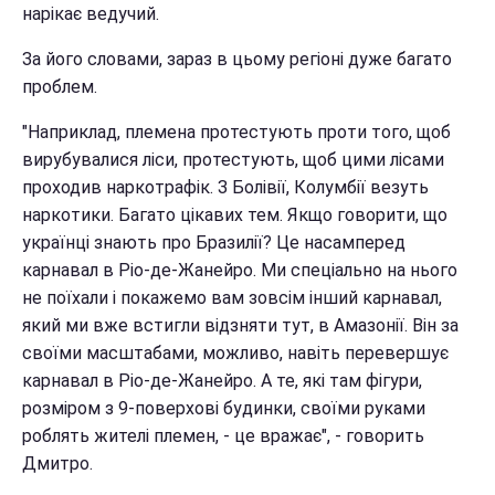
нарікає ведучий.
За його словами, зараз в цьому регіоні дуже багато
проблем.
"Наприклад, племена протестують проти того, щоб
вирубувалися ліси, протестують, щоб цими лісами
проходив наркотрафік. З Болівії, Колумбії везуть
наркотики. Багато цікавих тем. Якщо говорити, що
українці знають про Бразилії? Це насамперед
карнавал в Ріо-де-Жанейро. Ми спеціально на нього
не поїхали і покажемо вам зовсім інший карнавал,
який ми вже встигли відзняти тут, в Амазонії. Він за
своїми масштабами, можливо, навіть перевершує
карнавал в Ріо-де-Жанейро. А те, які там фігури,
розміром з 9-поверхові будинки, своїми руками
роблять жителі племен, - це вражає", - говорить
Дмитро.