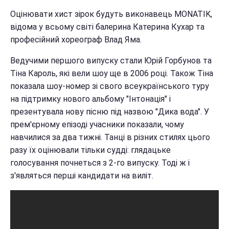
Оцінювати хист зірок будуть виконавець MONATIK,
відома у всьому світі балерина Катерина Кухар та
професійний хореограф Влад Яма.
Ведучими першого випуску стали Юрій Горбунов та
Тіна Кароль, які вели шоу ще в 2006 році. Також Тіна
показала шоу-номер зі свого всеукраїнського туру
на підтримку нового альбому "Інтонація" і
презентувала нову пісню під назвою "Дика вода". У
прем'єрному епізоді учасники показали, чому
навчилися за два тижні. Танці в різних стилях цього
разу їх оцінювали тільки судді: глядацьке
голосування почнеться з 2-го випуску. Тоді ж і
з'являться перші кандидати на виліт.