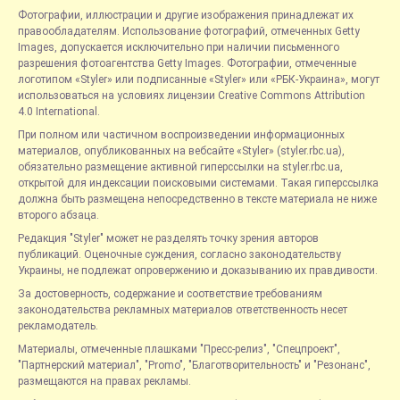
Фотографии, иллюстрации и другие изображения принадлежат их
правообладателям. Использование фотографий, отмеченных Getty
Images, допускается исключительно при наличии письменного
разрешения фотоагентства Getty Images. Фотографии, отмеченные
логотипом «Styler» или подписанные «Styler» или «РБК-Украина», могут
использоваться на условиях лицензии Creative Commons Attribution
4.0 International.
При полном или частичном воспроизведении информационных
материалов, опубликованных на вебсайте «Styler» (styler.rbc.ua),
обязательно размещение активной гиперссылки на styler.rbc.ua,
открытой для индексации поисковыми системами. Такая гиперссылка
должна быть размещена непосредственно в тексте материала не ниже
второго абзаца.
Редакция "Styler" может не разделять точку зрения авторов
публикаций. Оценочные суждения, согласно законодательству
Украины, не подлежат опровержению и доказыванию их правдивости.
За достоверность, содержание и соответствие требованиям
законодательства рекламных материалов ответственность несет
рекламодатель.
Материалы, отмеченные плашками "Пресс-релиз", "Спецпроект",
"Партнерский материал", "Promo", "Благотворительность" и "Резонанс",
размещаются на правах рекламы.