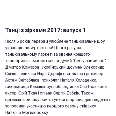
Танці з зірками 2017: випуск 1
Після 6 років перерви улюблене танцювальне шоу
українців повертається! Цього разу на
танцювальному паркеті за звання кращого
танцюриста змагаються ведучий "Світу навиворіт"
Дмитро Комаров, український шоумен Олександр
Скічко, співачка Надя Дорофєєва, актор і режисер
Ахтем Сеітаблаєв, психолог Наталія Холоденко,
виконавиця Камалія, суперблондинка Оля Полякова,
актор Юрій Ткач і співак Сергій Бабкін. Також
організатори шоу приготували сюрприз для глядачів і
запросили учасницю першого сезону співачку
Наталію Могилевську.