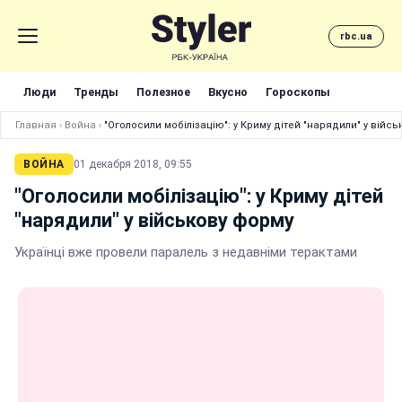
rbc.ua
Люди
Тренды
Полезное
Вкусно
Гороскопы
Главная
›
Война
›
"Оголосили мобілізацію": у Криму дітей "нарядили" у війс
ВОЙНА
01 декабря 2018, 09:55
"Оголосили мобілізацію": у Криму дітей
"нарядили" у військову форму
Українці вже провели паралель з недавніми терактами