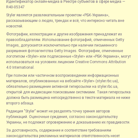
Идентификатор онлайн-медиа в Реестре субъектов в сфере медиа —
R40-05347
Styler является развлекательным проектом «РБК-Украина»,
рассказывающим о людях, трендах и всё, что интересно читать вне
новостей.
Фотографии, иллюстрации и другие изображения принадлежат их
правообладателям. Использование фотографий, отмеченных Getty
Images, допускается исключительно при наличии письменного
разрешения фотоагентства Getty Images. Фотографии, отмеченные
логотипом «Styler» или подписанные «Styler» или «РБК-Украина», могут
использоваться на условиях лицензии Creative Commons Attribution
4.0 International.
При полном или частичном воспроизведении информационных
материалов, опубликованных на вебсайте «Styler» (styler.rbc.ua),
обязательно размещение активной гиперссылки на styler.rbc.ua,
открытой для индексации поисковыми системами. Такая гиперссылка
должна быть размещена непосредственно в тексте материала не ниже
второго абзаца.
Редакция "Styler" может не разделять точку зрения авторов
публикаций. Оценочные суждения, согласно законодательству
Украины, не подлежат опровержению и доказыванию их правдивости.
За достоверность, содержание и соответствие требованиям
законодательства рекламных материалов ответственность несет