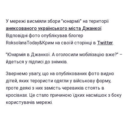
У мережі висміяли збори "юнармії" на території
анексованого українського міста Джанкої
.
Відповідні фото опублікував блогер
RoksolanaToday&Крим на своїй сторінці в
Twitter
.
"Юнармія в Джанкої. А оголосили мобілізацію вже?" –
йдеться у підписі до знімків.
Звернемо увагу, що на опублікованих фото видно
дітей, яких терористи одягли у військову форму,
проте деякі з них замість черевиків стоять в
кросівках. Це стало причиною їдких насмішок з боку
користувачів мережі.