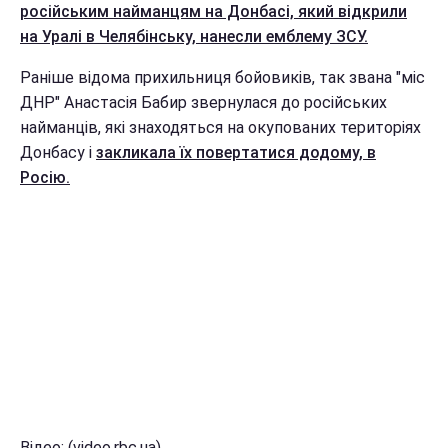
російським найманцям на Донбасі, який відкрили
на Уралі в Челябінську, нанесли емблему ЗСУ.
Раніше відома прихильниця бойовиків, так звана "міс
ДНР" Анастасія Бабир звернулася до російських
найманців, які знаходяться на окупованих територіях
Донбасу і
закликала їх повертатися додому, в
Росію.
Відео: (video.rbc.ua)