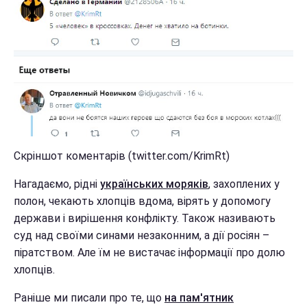
Скріншот коментарів (twitter.com/KrimRt)
Нагадаємо, рідні
українських моряків
, захоплених у
полон, чекають хлопців вдома, вірять у допомогу
держави і вирішення конфлікту. Також називають
суд над своїми синами незаконним, а дії росіян –
піратством. Але їм не вистачає інформації про долю
хлопців.
Раніше ми писали про те, що
на пам'ятник