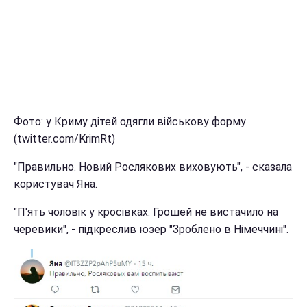
Фото: у Криму дітей одягли військову форму
(twitter.com/KrimRt)
"Правильно. Новий Рослякових виховують", - сказала
користувач Яна.
"П'ять чоловік у кросівках. Грошей не вистачило на
черевики", - підкреслив юзер "Зроблено в Німеччині".