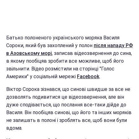
Батько полоненого українського моряка Василя
Сороки, який був захоплений у полон
після нападу РФ
в Азовському морі
, записав відеозвернення до сина,
в якому пообіцяв зробити все можливе, щоб його
звільнити. Відео розмістили на сторінці "Голос
Америки" у соціальній мережі
Facebook
.
Віктор Сорока зізнався, що синові швидше за все не
дозволять подивитися це відеозвернення, але він
дуже сподівається, що послання все-таки дійде до
Василя. Він пообіцяв синові, що його та інших моряків
не залишать в полоні і зроблять все, щоб вони були
вдома.