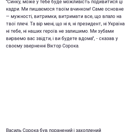
"Синку, може у тебе буде можливість подивитися ці
кадри. Ми пишаємося твоїм вчинком! Саме основне
— мужності, витримки, витримати все, що впало на
твої плечі. Та вір мені, що ні я, ні президент, ні Україна
ні тебе, ні наших героїв не залишимо. Ми зубами
вирвемо вас звідти, і ви будете вдома", - сказав у
своєму зверненні Віктор Сорока.
Василь Сорока був поранений і захоплений