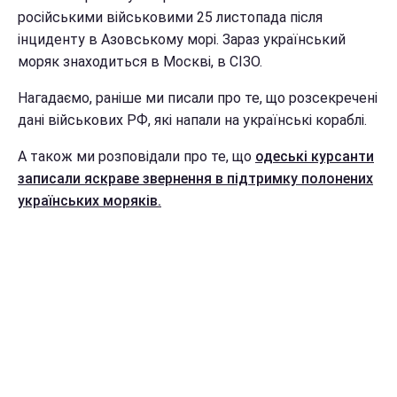
російськими військовими 25 листопада після
інциденту в Азовському морі. Зараз український
моряк знаходиться в Москві, в СІЗО.
Нагадаємо, раніше ми писали про те, що розсекречені
дані військових РФ, які напали на українські кораблі.
А також ми розповідали про те, що
одеські курсанти
записали яскраве звернення в підтримку полонених
українських моряків.