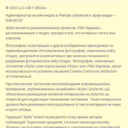
© 2026 LLC «UBT MEDIA»
Идентификатор онлайн-медиа в Реестре субъектов в сфере медиа —
R40-05347
Styler является развлекательным проектом «РБК-Украина»,
рассказывающим о людях, трендах и всё, что интересно читать вне
новостей.
Фотографии, иллюстрации и другие изображения принадлежат их
правообладателям. Использование фотографий, отмеченных Getty
Images, допускается исключительно при наличии письменного
разрешения фотоагентства Getty Images. Фотографии, отмеченные
логотипом «Styler» или подписанные «Styler» или «РБК-Украина», могут
использоваться на условиях лицензии Creative Commons Attribution
4.0 International.
При полном или частичном воспроизведении информационных
материалов, опубликованных на вебсайте «Styler» (styler.rbc.ua),
обязательно размещение активной гиперссылки на styler.rbc.ua,
открытой для индексации поисковыми системами. Такая гиперссылка
должна быть размещена непосредственно в тексте материала не ниже
второго абзаца.
Редакция "Styler" может не разделять точку зрения авторов
публикаций. Оценочные суждения, согласно законодательству
Украины, не подлежат опровержению и доказыванию их правдивости.