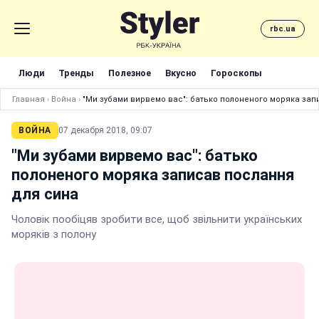
rbc.ua
Люди
Тренды
Полезное
Вкусно
Гороскопы
Главная
›
Война
›
"Ми зубами вирвемо вас": батько полоненого моряка зап
ВОЙНА
07 декабря 2018, 09:07
"Ми зубами вирвемо вас": батько
полоненого моряка записав послання
для сина
Чоловік пообіцяв зробити все, щоб звільнити українських
моряків з полону