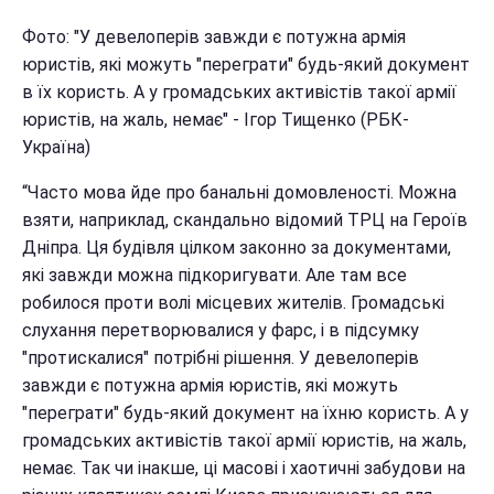
Фото: "
У девелоперів завжди є потужна армія
юристів, які можуть "переграти" будь-який документ
в їх користь. А у громадських активістів такої армії
юристів, на жаль, немає" - Ігор Тищенко
(РБК-
Україна)
“Часто мова йде про банальні домовленості. Можна
взяти, наприклад, скандально відомий ТРЦ на Героїв
Дніпра. Ця будівля цілком законно за документами,
які завжди можна підкоригувати. Але там все
робилося проти волі місцевих жителів. Громадські
слухання перетворювалися у фарс, і в підсумку
"протискалися" потрібні рішення. У девелоперів
завжди є потужна армія юристів, які можуть
"переграти" будь-який документ на їхню користь. А у
громадських активістів такої армії юристів, на жаль,
немає. Так чи інакше, ці масові і хаотичні забудови на