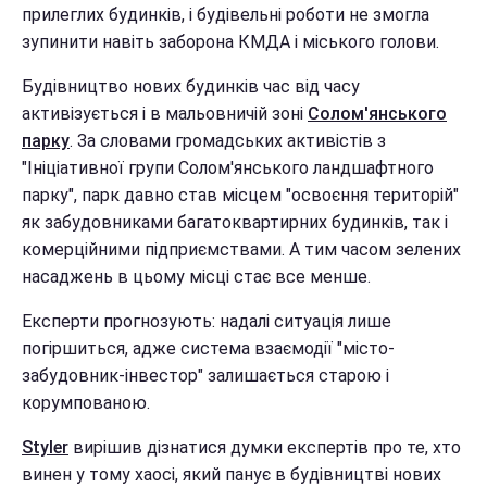
прилеглих будинків, і будівельні роботи не змогла
зупинити навіть заборона КМДА і міського голови.
Будівництво нових будинків час від часу
активізується і в мальовничій зоні
Солом'янського
парку
. За словами громадських активістів з
"Ініціативної групи Солом'янського ландшафтного
парку", парк давно став місцем "освоєння територій"
як забудовниками багатоквартирних будинків, так і
комерційними підприємствами. А тим часом зелених
насаджень в цьому місці стає все менше.
Експерти прогнозують: надалі ситуація лише
погіршиться, адже система взаємодії "місто-
забудовник-інвестор" залишається старою і
корумпованою.
Styler
вирішив дізнатися думки експертів про те, хто
винен у тому хаосі, який панує в будівництві нових