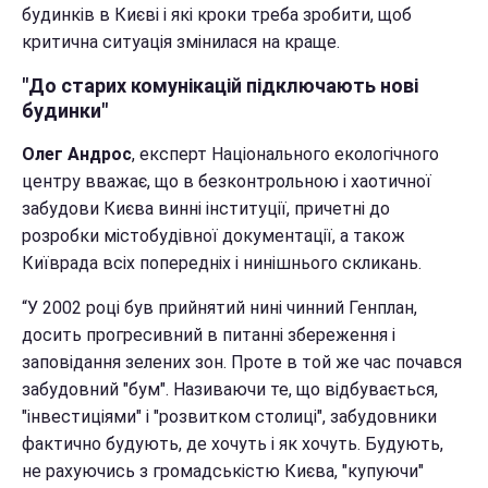
будинків в Києві і які кроки треба зробити, щоб
критична ситуація змінилася на краще.
"До старих комунікацій підключають нові
будинки"
Олег Андрос
, експерт Національного екологічного
центру вважає, що в безконтрольною і хаотичної
забудови Києва винні інституції, причетні до
розробки містобудівної документації, а також
Київрада всіх попередніх і нинішнього скликань.
“У 2002 році був прийнятий нині чинний Генплан,
досить прогресивний в питанні збереження і
заповідання зелених зон. Проте в той же час почався
забудовний "бум". Називаючи те, що відбувається,
"інвестиціями" і "розвитком столиці", забудовники
фактично будують, де хочуть і як хочуть. Будують,
не рахуючись з громадськістю Києва, "купуючи"