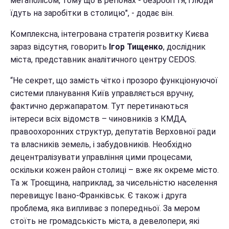
мегаполісом, тому що в регіонах - безробіття, і люди
їдуть на заробітки в столицю", - додає він.
Комплексна, інтегрована стратегія розвитку Києва
зараз відсутня, говорить
Ігор Тищенко
, дослідник
міста, представник аналітичного центру CEDOS.
“Не секрет, що замість чітко і прозоро функціонуючої
системи планування Київ управляється вручну,
фактично держапаратом. Тут перетинаються
інтереси всіх відомств – чиновників з КМДА,
правоохоронних структур, депутатів Верховної ради
та власників земель, і забудовників. Необхідно
децентралізувати управління цими процесами,
оскільки кожен район столиці – вже як окреме місто.
Та ж Троєщина, наприклад, за чисельністю населення
перевищує Івано-Франківськ. Є також і друга
проблема, яка випливає з попередньої. За мером
стоїть не громадськість міста, а девелопери, які