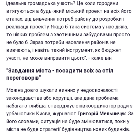
ідеальна громадська участь? Це коли городяни
втягуються в будь-який міський проект на всіх його
етапах: від вивчення потреб району до розробки і
реалізації проекту. Якщо б така система у нас діяла,
то ніяких проблем з хаотичними забудовами просто
не було б. Зараз потреби населення районів не
вивчають, і навіть такий інструмент, як бюджет
участі, не може виправити цього", - каже він.
"Завдання міста - посадити всіх за стіл
переговорів"
Можна довго шукати винних у недосконалості
законодавства або корупції, але дана проблема
набагато глибша, стверджує
співкоординатор ради з
урбаністики Києва, журналіст
Григорій Мельничук
. За
його словами, ситуація не буде змінюватися, поки у
міста не буде стратегії будівництва нових будинків.