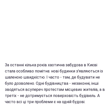
За останні кілька років хаотична забудова в Києві
стала особливо помітна: нові будинки з'являються із
шаленою швидкістю. І часто - там, де будувати не
було дозволено. Одні будівництва - незаконні, інші
зводяться всупереч протестам місцевих жителів, а в
третіх - не дотримується поверховість будівель. А
часто всі ці три проблеми є на одній будові.