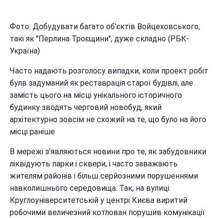
Фото: Добудувати багато об'єктів Войцеховського,
такі як "Перлина Троєщини", дуже складно (РБК-
Україна)
Часто надають розголосу випадки, коли проект робіт
булв задуманий як реставрація старої будівлі, але
замість цього на місці унікального історичного
будинку зводять черговий новобуд, який
архітектурно зовсім не схожий на те, що було на його
місці раніше
В мережі з'являються новини про те, як забудовники
ліквідують парки і сквери, і часто заважають
жителям районів і більш серйозними порушеннями
навколишнього середовища. Так, на вулиці
Круглоуніверситетській у центрі Києва виритий
робочими величезний котлован порушив комунікації