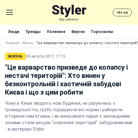
rbc.ua
Люди
Тренды
Полезное
Вкусно
Гороскопы
Главная
›
Жизнь
›
"Це варварство призведе до колапсу і нестачі територій":
ЖИЗНЬ
08 августа 2017, 17:15
"Це варварство призведе до колапсу і
нестачі територій": Хто винен у
безконтрольній і хаотичній забудові
Києва і що з цим робити
Чому в Києві зводять нові будинки, не рахуючись з
громадськістю, грубо порушуючи всі норми і руйнуючи
історичні пам'ятники, і як мальовничі парки з заповідними
зонами стали місцем "освоєння територій" забудовниками
- в матеріалі Styler