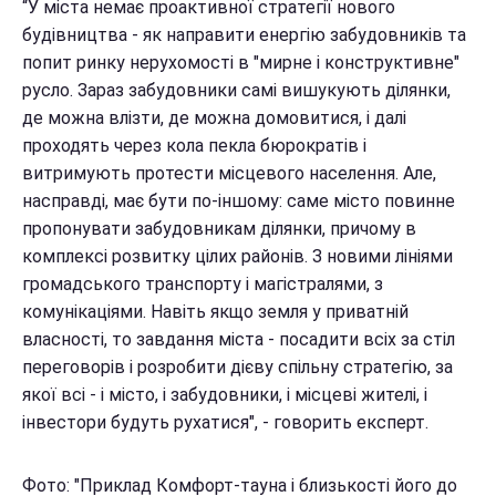
“У міста немає проактивної стратегії нового
будівництва - як направити енергію забудовників та
попит ринку нерухомості в "мирне і конструктивне"
русло. Зараз забудовники самі вишукують ділянки,
де можна влізти, де можна домовитися, і далі
проходять через кола пекла бюрократів і
витримують протести місцевого населення. Але,
насправді, має бути по-іншому: саме місто повинне
пропонувати забудовникам ділянки, причому в
комплексі розвитку цілих районів. З новими лініями
громадського транспорту і магістралями, з
комунікаціями. Навіть якщо земля у приватній
власності, то завдання міста - посадити всіх за стіл
переговорів і розробити дієву спільну стратегію, за
якої всі - і місто, і забудовники, і місцеві жителі, і
інвестори будуть рухатися", - говорить експерт.
Фото: "Приклад Комфорт-тауна і близькості його до