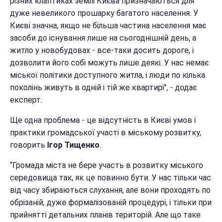
різних клаптиках землі Києва призначаються для
дуже невеликого прошарку багатого населення. У
Києві значна, якщо не більша частина населення має
засоби до існування лише на сьогоднішній день, а
житло у новобудовах - все-таки досить дороге, і
дозволити його собі можуть лише деякі. У нас немає
міської політики доступного житла, і люди по кілька
поколінь живуть в одній і тій же квартирі", - додає
експерт.
Ще одна проблема - це відсутність в Києві умов і
практики громадської участі в міському розвитку,
говорить
Ігор Тищенко
.
“Громада міста не бере участь в розвитку міського
середовища так, як це повинно бути. У нас тільки час
від часу збираються слухання, але вони проходять по
обрізаній, дуже формалізованій процедурі, і тільки при
прийнятті детальних планів територій. Але що таке