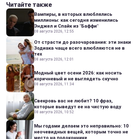
Читайте также
Вампиры, в которых влюблялись
миллионы: как сегодня изменились
Энджел и Спайк из "Баффи"
08 августа 2026, 12:55
От страсти до разочарования: эти знаки
Зодиака чаще всего влюбляются не в
тех
08 августа 2026, 12:01
Модный цвет осени 2026: как носить
коричневый и не выглядеть скучно
08 августа 2026, 11:34
Свекровь вас не любит? 10 фраз,
которые выведут ее на чистую воду
08 августа 2026, 10:52
Мы годами делаем это неправильно: 10
неочевидных вещей, которым точно не
место на подоконнике