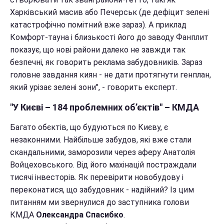
Харківський масив або Печерськ (де дефіцит зелені
катастрофічно помітний вже зараз). А приклад
Комфорт-тауна і близькості його до заводу Фанплит
показує, що нові райони далеко не завжди так
безпечні, як говорить реклама забудовників. Зараз
головне завдання киян - не дати протягнути генплан,
який урізає зелені зони", - говорить експерт.
"У Києві – 184 проблемних об’єктів" – КМДА
Багато обєктів, що будуються по Києву, є
незаконними. Найбільше забудов, які вже стали
скандальними, заморозили через аферу Анатолія
Войцеховського. Від його махінацій постраждали
тисячі інвесторів. Як перевірити новобудову і
переконатися, що забудовник - надійний? Із цим
питанням ми звернулися до заступника голови
КМДА
Олександра Спасибко
.