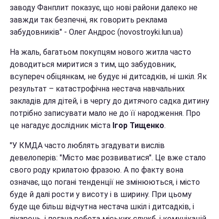
заводу Фанплит показує, що нові райони далеко не
завжди так безпечні, як говорить реклама
забудовників" - Олег Андрос (novostroyki.lun.ua)
На жаль, багатьом покупцям нового житла часто
доводиться миритися з тим, що забудовник,
всупереч обіцянкам, не будує ні дитсадків, ні шкіл. Як
результат – катастрофічна нестача навчальних
закладів для дітей, і в чергу до дитячого садка дитину
потрібно записувати мало не до її народження. Про
це нагадує дослідник міста
Ігор Тищенко
.
"У КМДА часто люблять згадувати вислів
девелоперів: "Місто має розвиватися". Це вже стало
свого роду крилатою фразою. А по факту вона
означає, що погані тенденції не змінюються, і місто
буде й далі рости у висоту і в ширину. При цьому
буде ще більш відчутна нестача шкіл і дитсадків, і
лікарень, і погана робота міських служб, і комунікацій,