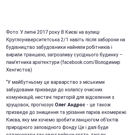
Фото: У липні 2017 року В Києві на вулиці
Круглоуніверситетська 2/1 навіть після заборони на
будівництво забудовники найняли робітників і
вирили траншею, загрозливу сусіднього будинку –
пам'ятника архітектури (facebook.com/Володимир
Хенгистов)
“У майбутньому це варварство з міськими
забудовами призведе до колапсу очисних
комунікацій, нестачі територій для відселення з
хрущовок, прогнозує
Олег Андрос
- це також
призведе до знищення та урізання парків екомережі
Києва, яку ми хочемо зробити ланцюгом об'єктів
природного заповідного фонду Це і далі буде
створювати так звані райони-гетто, такі як