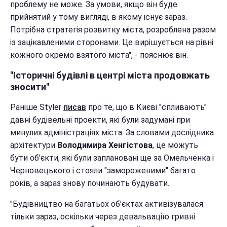
проблему не може. За умови, якщо він буде
прийнятий у тому вигляді, в якому існує зараз.
Потрібна стратегія розвитку міста, розроблена разом
із зацікавленими сторонами. Це вирішується на рівні
кожного окремо взятого міста", - пояснює він.
"Історичні будівлі в центрі міста продовжать
зносити"
Раніше Styler
писав
про те, що в Києві "спливають"
давні будівельні проекти, які були задумані при
минулих адміністраціях міста. За словами дослідника
архітектури
Володимира Хенгістова
, це можуть
бути об'єкти, які були заплановані ще за Омельченка і
Черновецького і стояли "замороженими" багато
років, а зараз знову починають будувати.
"Будівництво на багатьох об'єктах активізувалася
тільки зараз, оскільки через девальвацію гривні