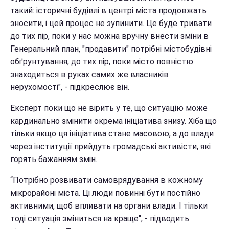
такий: історичні будівлі в центрі міста продовжать
зносити, і цей процес не зупинити. Це буде тривати
до тих пір, поки у нас можна вручну внести зміни в
Генеральний план, "продавити" потрібні містобудівні
обґрунтування, до тих пір, поки місто повністю
знаходиться в руках самих же власників
нерухомості", - підкреслює він.
Експерт поки що не вірить у те, що ситуацію може
кардинально змінити окрема ініціатива знизу. Хіба що
тільки якщо ця ініціатива стане масовою, а до влади
через інституції прийдуть громадські активісти, які
горять бажанням змін.
“Потрібно розвивати самоврядування в кожному
мікрорайоні міста. Ці люди повинні бути постійно
активними, щоб впливати на органи влади. І тільки
тоді ситуація зміниться на краще", - підводить