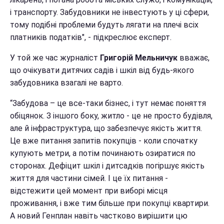
і транспорту. Забудовники не інвестують у ці сфери,
тому подібні проблеми будуть лягати на плечі всіх
платників податків", - підкреслює експерт.
У той же час
журналіст
Григорій Мельничук
вважає,
що очікувати дитячих садів і шкіл від будь-якого
забудовника взагалі не варто.
“Забудова – це все-таки бізнес, і тут немає поняття
обіцянок. З іншого боку, житло - це не просто будівля,
але й інфраструктура, що забезпечує якість життя.
Це вже питання запитів покупців - коли спочатку
купують метри, а потім починають озиратися по
сторонах. Дефіцит шкіл і дитсадків погіршує якість
життя для частини сімей. І це їх питання -
відстежити цей момент при виборі місця
проживання, і вже тим більше при покупці квартири.
А новий Генплан навіть частково вирішити цю