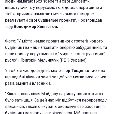
люди намагаються зберегти свої депозити,
інвестуючи їх у нерухомість, а девелопери рівно з
тієї ж причини намагаються якомога швидше
реалізувати свої будівельні проекти", - розповідав
тоді
Володимир Хенгістов.
Фото:
“У міста немає проактивної стратегії нового
будівництва - як направити енергію забудовників та
попит ринку нерухомості в "мирне і конструктивне"
русло" - Григорій Мельничук
(РБК-Україна)
У той же час дослідник міста
Ігор Тищенко
вважає,
що подібні ділянки землі за цей час могли вже кілька
разів змінити власників.
“Кілька років після Майдану на ринку нового житла
було затишшя. За цей час міг відбутися перерозподіл
власників, і після очікувань економічного зростання
будівництва знову активізувалося. Мій прогноз