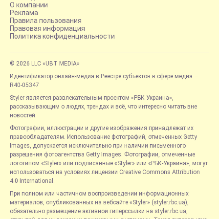
О компании
Реклама
Правила пользования
Правовая информация
Политика конфиденциальности
© 2026 LLC «UBT MEDIA»
Идентификатор онлайн-медиа в Реестре субъектов в сфере медиа —
R40-05347
Styler является развлекательным проектом «РБК-Украина»,
рассказывающим о людях, трендах и всё, что интересно читать вне
новостей.
Фотографии, иллюстрации и другие изображения принадлежат их
правообладателям. Использование фотографий, отмеченных Getty
Images, допускается исключительно при наличии письменного
разрешения фотоагентства Getty Images. Фотографии, отмеченные
логотипом «Styler» или подписанные «Styler» или «РБК-Украина», могут
использоваться на условиях лицензии Creative Commons Attribution
4.0 International.
При полном или частичном воспроизведении информационных
материалов, опубликованных на вебсайте «Styler» (styler.rbc.ua),
обязательно размещение активной гиперссылки на styler.rbc.ua,