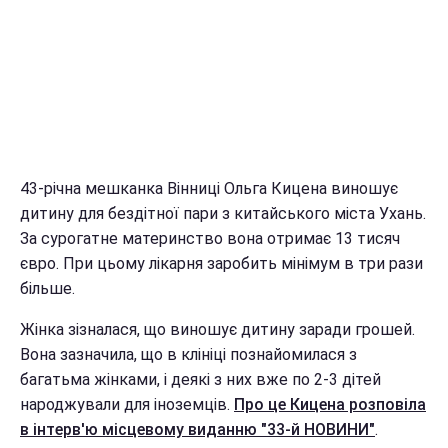
43-річна мешканка Вінниці Ольга Кицена виношує
дитину для бездітної пари з китайського міста Ухань.
За сурогатне материнство вона отримає 13 тисяч
євро. При цьому лікарня заробить мінімум в три рази
більше.
Жінка зізналася, що виношує дитину заради грошей.
Вона зазначила, що в клініці познайомилася з
багатьма жінками, і деякі з них вже по 2-3 дітей
народжували для іноземців.
Про це Кицена розповіла
в інтерв'ю місцевому виданню "33-й НОВИНИ"
.