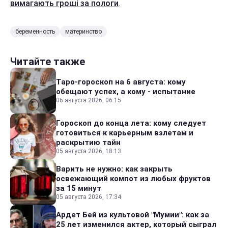
вимагають гроші за пологи
.
беременность
материнство
Читайте также
Таро-гороскоп на 6 августа: кому
обещают успех, а кому - испытание
06 августа 2026, 06:15
Гороскоп до конца лета: кому следует
готовиться к карьерным взлетам и
раскрытию тайн
05 августа 2026, 18:13
Варить не нужно: как закрыть
освежающий компот из любых фруктов
за 15 минут
05 августа 2026, 17:34
Ардет Бей из культовой "Мумии": как за
25 лет изменился актер, который сыграл