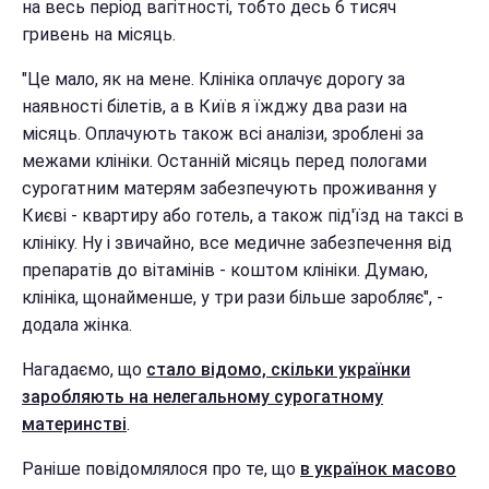
на весь період вагітності, тобто десь 6 тисяч
гривень на місяць.
"Це мало, як на мене. Клініка оплачує дорогу за
наявності білетів, а в Київ я їжджу два рази на
місяць. Оплачують також всі аналізи, зроблені за
межами клініки. Останній місяць перед пологами
сурогатним матерям забезпечують проживання у
Києві - квартиру або готель, а також під'їзд на таксі в
клініку. Ну і звичайно, все медичне забезпечення від
препаратів до вітамінів - коштом клініки. Думаю,
клініка, щонайменше, у три рази більше заробляє", -
додала жінка.
Нагадаємо, що
стало відомо, скільки українки
заробляють на нелегальному сурогатному
материнстві
.
Раніше повідомлялося про те, що
в українок масово