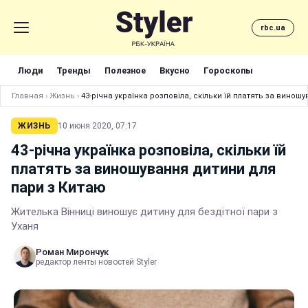
rbc.ua
Люди
Тренды
Полезное
Вкусно
Гороскопы
Главная
›
Жизнь
›
43-річна українка розповіла, скільки їй платять за вино
ЖИЗНЬ
10 июня 2020, 07:17
43-річна українка розповіла, скільки їй
платять за виношування дитини для
пари з Китаю
Жителька Вінниці виношує дитину для бездітної пари з
Уханя
Роман Мирончук
редактор ленты новостей Styler