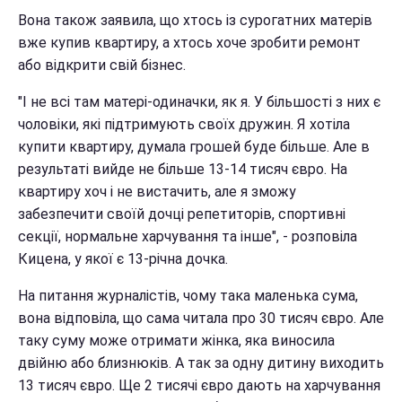
Вона також заявила, що хтось із сурогатних матерів
вже купив квартиру, а хтось хоче зробити ремонт
або відкрити свій бізнес.
"І не всі там матері-одиначки, як я. У більшості з них є
чоловіки, які підтримують своїх дружин. Я хотіла
купити квартиру, думала грошей буде більше. Але в
результаті вийде не більше 13-14 тисяч євро. На
квартиру хоч і не вистачить, але я зможу
забезпечити своїй дочці репетиторів, спортивні
секції, нормальне харчування та інше", - розповіла
Кицена, у якої є 13-річна дочка.
На питання журналістів, чому така маленька сума,
вона відповіла, що сама читала про 30 тисяч євро. Але
таку суму може отримати жінка, яка виносила
двійню або близнюків. А так за одну дитину виходить
13 тисяч євро. Ще 2 тисячі євро дають на харчування