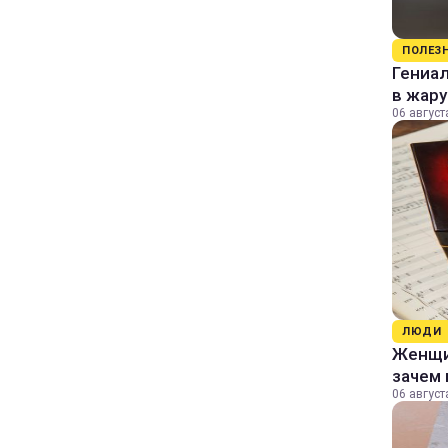
ПОЛЕЗ
Гениал
в жару
06 август
ЛЮДИ
Женщин
зачем 
06 август