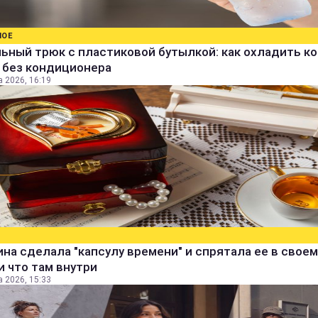
НОЕ
ьный трюк с пластиковой бутылкой: как охладить к
 без кондиционера
а 2026, 16:19
а сделала "капсулу времени" и спрятала ее в своем
и что там внутри
а 2026, 15:33