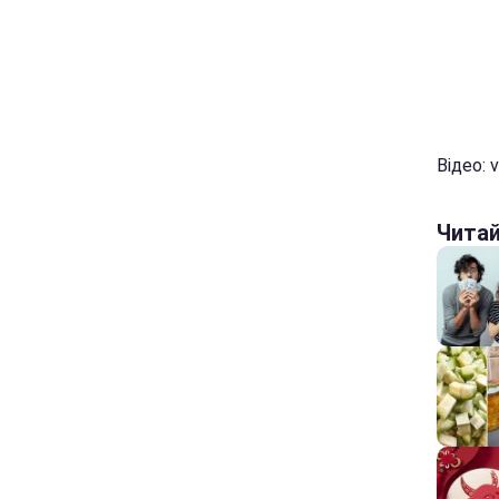
Відео: v
Чита