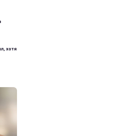
з
л, хотя