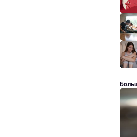
Больш