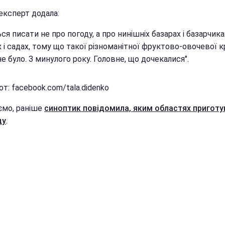
експерт додала:
ся писати не про погоду, а про нинішніх базарах і базарчика
 і садах, тому що такої різноманітної фруктово-овочевої 
е було. З минулого року. Головне, що дочекалися".
т: facebook.com/tala.didenko
ємо, раніше
синоптик повідомила, яким областях приготу
щу
.