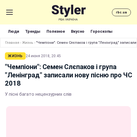
rbc.ua
Люди
Тренды
Полезное
Вкусно
Гороскопы
Главная
›
Жизнь
›
"Чемпіони": Семен Слєпаков і група "Ленінград" записали
ЖИЗНЬ
24 июня 2018, 20:45
"Чемпіони": Семен Слєпаков і група
"Ленінград" записали нову пісню про ЧС
2018
У пісні багато нецензурних слів