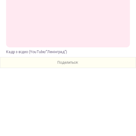
Кадр з відео (YouTube/"Ленінград")
Поделиться: