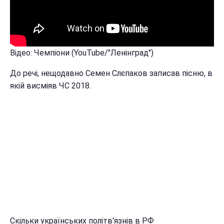
Відео: Чемпіони (YouTube/"Ленінград")
До речі, нещодавно Семен Слєпаков записав пісню, в
якій висміяв ЧС 2018.
Скільки українських політв'язнів в РФ