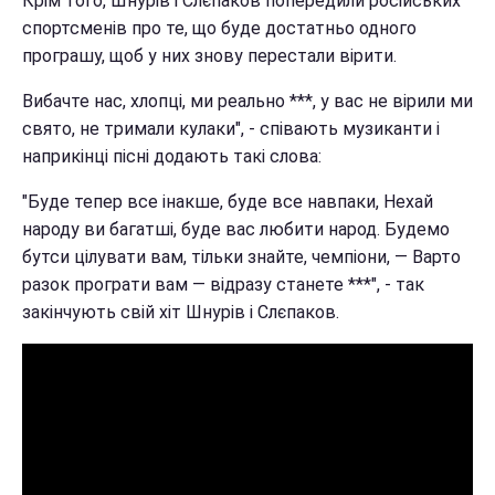
Крім того, Шнурів і Слєпаков попередили російських
спортсменів про те, що буде достатньо одного
програшу, щоб у них знову перестали вірити.
Вибачте нас, хлопці, ми реально ***, у вас не вірили ми
свято, не тримали кулаки", - співають музиканти і
наприкінці пісні додають такі слова:
"Буде тепер все інакше, буде все навпаки, Нехай
народу ви багатші, буде вас любити народ. Будемо
бутси цілувати вам, тільки знайте, чемпіони, — Варто
разок програти вам — відразу станете ***", - так
закінчують свій хіт Шнурів і Слєпаков.