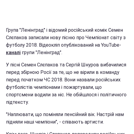
Група "Ленінград" і відомий російський комік Семен
Слєпаков записали нову пісню про Чемпіонат світу з
футболу 2018. Відеокліп опублікований на YouTube-
каналі
групи "Ленінград".
У пісні Семен Слєпаков та Сергій Шнуров вибачилися
перед збірною Росії за те, що не вірили в команду
перед початком ЧС 2018. Вони назвали російських
футболістів чемпіонами і пожартували, що
спортсмени водили за ніс. Не обійшлося і політичного
підтексту.
"Наплювати, що поміняли пенсійний вік. Настрій нам
підняли наші чемпіони", - співають артисти.