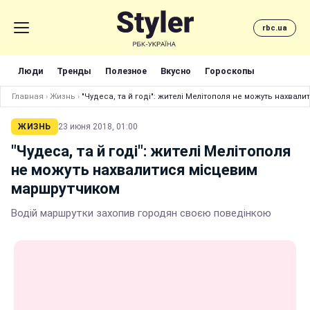
rbc.ua
Люди
Тренды
Полезное
Вкусно
Гороскопы
Главная
›
Жизнь
›
"Чудеса, та й годі": жителі Мелітополя не можуть нахва
ЖИЗНЬ
23 июня 2018, 01:00
"Чудеса, та й годі": жителі Мелітополя
не можуть нахвалитися місцевим
маршрутчиком
Водій маршрутки захопив городян своєю поведінкою