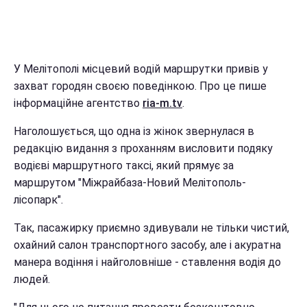
У Мелітополі місцевий водій маршрутки привів у
захват городян своєю поведінкою. Про це пише
інформаційне агентство
ria-m.tv
.
Наголошується, що одна із жінок звернулася в
редакцію видання з проханням висловити подяку
водієві маршрутного таксі, який прямує за
маршрутом "Міжрайбаза-Новий Мелітополь-
лісопарк".
Так, пасажирку приємно здивували не тільки чистий,
охайний салон транспортного засобу, але і акуратна
манера водіння і найголовніше - ставлення водія до
людей.