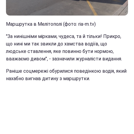
Маршрутка в Мелітополі (фото: ria-m.tv)
"За нинішніми мірками, чудеса, та й тільки! Прикро,
що нині ми так звикли до хамства водіїв, що
людське ставлення, яке повинно бути нормою,
вважаємо дивом", - зазначили журналісти видання.
Раніше соцмережі обурилися поведінкою водія, який
нахабно вигнав дитину з маршрутки.