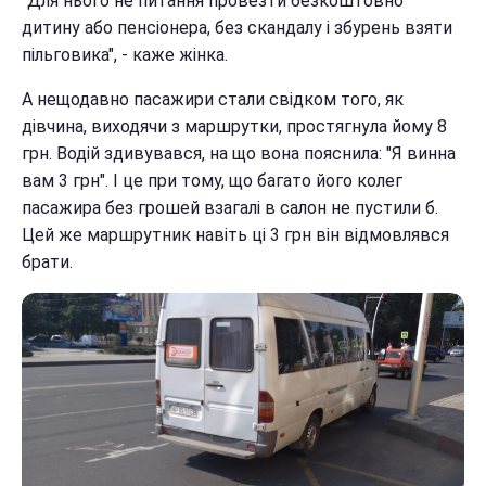
"Для нього не питання провезти безкоштовно
дитину або пенсіонера, без скандалу і збурень взяти
пільговика", - каже жінка.
А нещодавно пасажири стали свідком того, як
дівчина, виходячи з маршрутки, простягнула йому 8
грн. Водій здивувався, на що вона пояснила: "Я винна
вам 3 грн". І це при тому, що багато його колег
пасажира без грошей взагалі в салон не пустили б.
Цей же маршрутник навіть ці 3 грн він відмовлявся
брати.