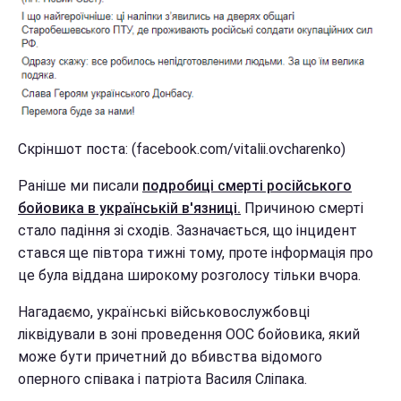
Скріншот поста: (facebook.com/vitalii.ovcharenko)
Раніше ми писали
подробиці смерті російського
бойовика в українській в'язниці.
Причиною смерті
стало падіння зі сходів. Зазначається, що інцидент
стався ще півтора тижні тому, проте інформація про
це була віддана широкому розголосу тільки вчора.
Нагадаємо, українські військовослужбовці
ліквідували в зоні проведення ООС бойовика, який
може бути причетний до вбивства відомого
оперного співака і патріота Василя Сліпака.