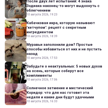
После двух лет испытаний: 4 знака
Зодиака наконец-то могут выдохнуть с
облегчением
10 августа 2026, 19:23
Кабачковая икра, которую называют
"кетчупом": рецепт с секретным
ингредиентом
10 августа 2026, 18:39
Муравьи заполонили дом? Простые
способы избавиться от них и не пустить
назад
10 августа 2026, 17:53
Забудьте о неактуальных: 5 новых духов
на осень, которые соберут все
комплименты
10 августа 2026, 17:06
Солнечное затмение и мистический
Коридор: что для нас готовит эта
неделя и какие дни будут удачными
10 августа 2026, 16:33