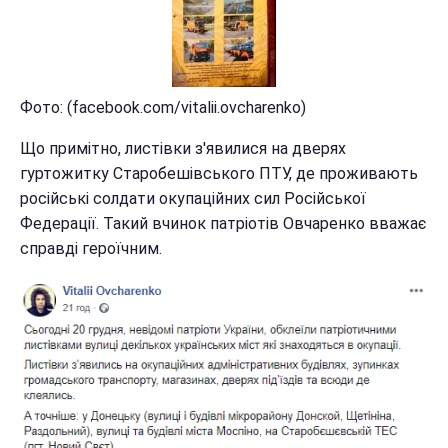
Фото: (facebook.com/vitalii.ovcharenko)
Що примітно, листівки з'явилися на дверях
гуртожитку Старобешівського ПТУ, де проживають
російські солдати окупаційних сил Російської
Федерації. Такий вчинок патріотів Овчаренко вважає
справді героїчним.