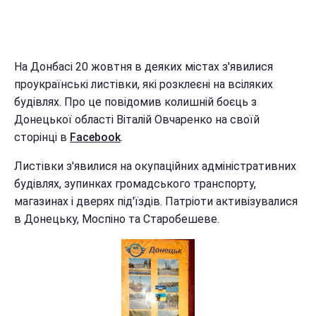
На Донбасі 20 жовтня в деяких містах з'явилися
проукраїнські листівки, які розклеєні на всіляких
будівлях. Про це повідомив колишній боєць з
Донецької області Віталій Овчаренко на своїй
сторінці в
Facebook
.
Листівки з'явилися на окупаційних адміністративних
будівлях, зупинках громадського транспорту,
магазинах і дверях під'їздів. Патріоти активізувалися
в Донецьку, Моспіно та Старобешеве.