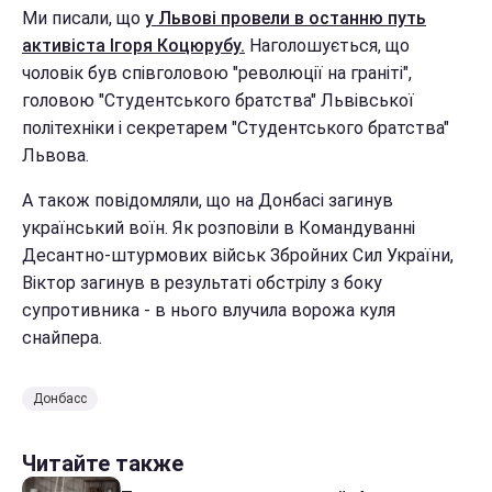
Ми писали, що
у Львові провели в останню путь
активіста Ігоря Коцюрубу.
Наголошується, що
чоловік був співголовою "революції на граніті",
головою "Студентського братства" Львівської
політехніки і секретарем "Студентського братства"
Львова.
А також повідомляли, що на Донбасі загинув
український воїн. Як розповіли в Командуванні
Десантно-штурмових військ Збройних Сил України,
Віктор загинув в результаті обстрілу з боку
супротивника - в нього влучила ворожа куля
снайпера.
Донбасс
Читайте также