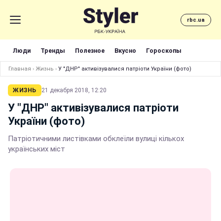
rbc.ua
Люди
Тренды
Полезное
Вкусно
Гороскопы
Главная
›
Жизнь
›
У "ДНР" активізувалися патріоти України (фото)
ЖИЗНЬ
21 декабря 2018, 12:20
У "ДНР" активізувалися патріоти
України (фото)
Патріотичними листівками обклеїли вулиці кількох
українських міст