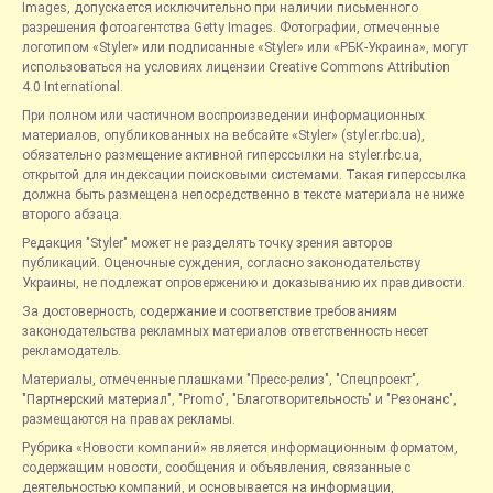
Images, допускается исключительно при наличии письменного
разрешения фотоагентства Getty Images. Фотографии, отмеченные
логотипом «Styler» или подписанные «Styler» или «РБК-Украина», могут
использоваться на условиях лицензии Creative Commons Attribution
4.0 International.
При полном или частичном воспроизведении информационных
материалов, опубликованных на вебсайте «Styler» (styler.rbc.ua),
обязательно размещение активной гиперссылки на styler.rbc.ua,
открытой для индексации поисковыми системами. Такая гиперссылка
должна быть размещена непосредственно в тексте материала не ниже
второго абзаца.
Редакция "Styler" может не разделять точку зрения авторов
публикаций. Оценочные суждения, согласно законодательству
Украины, не подлежат опровержению и доказыванию их правдивости.
За достоверность, содержание и соответствие требованиям
законодательства рекламных материалов ответственность несет
рекламодатель.
Материалы, отмеченные плашками "Пресс-релиз", "Спецпроект",
"Партнерский материал", "Promo", "Благотворительность" и "Резонанс",
размещаются на правах рекламы.
Рубрика «Новости компаний» является информационным форматом,
содержащим новости, сообщения и объявления, связанные с
деятельностью компаний, и основывается на информации,