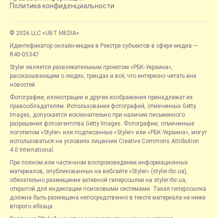
Политика конфиденциальности
© 2026 LLC «UBT MEDIA»
Идентификатор онлайн-медиа в Реестре субъектов в сфере медиа —
R40-05347
Styler является развлекательным проектом «РБК-Украина»,
рассказывающим о людях, трендах и всё, что интересно читать вне
новостей.
Фотографии, иллюстрации и другие изображения принадлежат их
правообладателям. Использование фотографий, отмеченных Getty
Images, допускается исключительно при наличии письменного
разрешения фотоагентства Getty Images. Фотографии, отмеченные
логотипом «Styler» или подписанные «Styler» или «РБК-Украина», могут
использоваться на условиях лицензии Creative Commons Attribution
4.0 International.
При полном или частичном воспроизведении информационных
материалов, опубликованных на вебсайте «Styler» (styler.rbc.ua),
обязательно размещение активной гиперссылки на styler.rbc.ua,
открытой для индексации поисковыми системами. Такая гиперссылка
должна быть размещена непосредственно в тексте материала не ниже
второго абзаца.