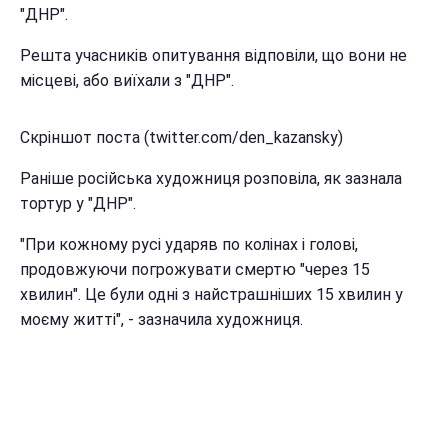
"ДНР".
Решта учасників опитування відповіли, що вони не
місцеві, або виїхали з "ДНР".
Скріншот поста (twitter.com/den_kazansky)
Раніше російська художниця розповіла, як зазнала
тортур у "ДНР".
"При кожному русі ударяв по колінах і голові,
продовжуючи погрожувати смертю "через 15
хвилин". Це були одні з найстрашніших 15 хвилин у
моєму житті", - зазначила художниця.