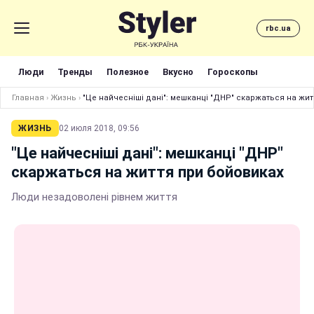
rbc.ua
Люди
Тренды
Полезное
Вкусно
Гороскопы
Главная
›
Жизнь
›
"Це найчесніші дані": мешканці "ДНР" скаржаться на жи
ЖИЗНЬ
02 июля 2018, 09:56
"Це найчесніші дані": мешканці "ДНР"
скаржаться на життя при бойовиках
Люди незадоволені рівнем життя