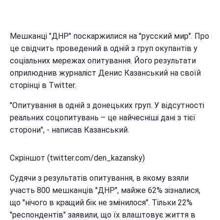
Мешканці "ДНР" поскаржилися на "русский мир". Про
це свідчить проведений в одній з груп окупантів у
соціальних мережах опитування. Його результати
оприлюднив журналіст Денис Казанський на своїй
сторінці в Twitter.
"Опитування в одній з донецьких груп. У відсутності
реальних соцопитувань – це найчесніші дані з тієї
сторони", - написав Казанський.
Скріншот (twitter.com/den_kazansky)
Судячи з результатів опитування, в якому взяли
участь 800 мешканців "ДНР", майже 62% зізналися,
що "нічого в кращий бік не змінилося". Тільки 22%
"респондентів" заявили, що їх влаштовує життя в