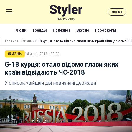
rbc.ua
Люди
Тренды
Полезное
Вкусно
Гороскопы
Главная
›
Жизнь
›
G-18 курця: стало відомо глави яких країн відвідають ЧС-
ЖИЗНЬ
14 июня 2018 · 08:30
G-18 курця: стало відомо глави яких
країн відвідають ЧС-2018
У список увійшли дві невизнані держави