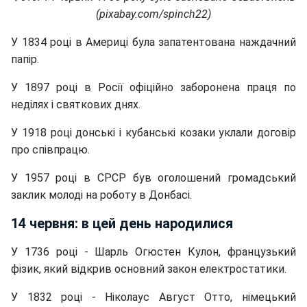
(pixabay.com/spinch22)
У 1834 році в Америці була запатентована наждачний
папір.
У 1897 році в Росії офіційно заборонена праця по
неділях і святкових днях.
У 1918 році донські і кубанські козаки уклали договір
про співпрацю.
У 1957 році в СРСР був оголошений громадський
заклик молоді на роботу в Донбасі.
14 червня: в цей день народилися
У 1736 році - Шарль Огюстен Кулон, французький
фізик, який відкрив основний закон електростатики.
У 1832 році - Ніколаус Август Отто, німецький