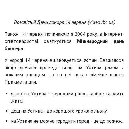
Всесвітній День донора 14 червня (video.rbc.ua)
Також 14 червня, починаючи з 2004 року, в інтернет-
співтоваристві святкується
Міжнародний день
блогера
.
У народі 14 червня вшановується
Устин
. Вважалося,
якщо дівчина проведе вечір на Устина разом з
коханим хлопцем, то на неї чекає сімейне щастя.
Прикмети дня:
якщо на Устина - червоний ранок, добре вродить
жито;
дощ на Устина - до хорошого урожаю льону;
на Устина не можна городити город - це до пожеж.