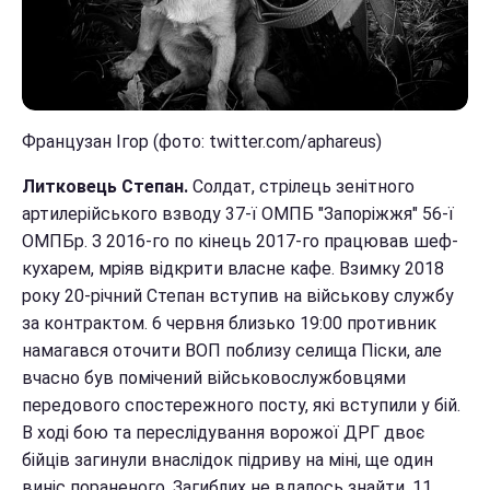
Французан Ігор (фото: twitter.com/aphareus)
Литковець Степан.
Солдат, стрілець зенітного
артилерійського взводу 37-ї ОМПБ "Запоріжжя" 56-ї
ОМПБр. З 2016-го по кінець 2017-го працював шеф-
кухарем, мріяв відкрити власне кафе. Взимку 2018
року 20-річний Степан вступив на військову службу
за контрактом. 6 червня близько 19:00 противник
намагався оточити ВОП поблизу селища Піски, але
вчасно був помічений військовослужбовцями
передового спостережного посту, які вступили у бій.
В ході бою та переслідування ворожої ДРГ двоє
бійців загинули внаслідок підриву на міні, ще один
виніс пораненого. Загиблих не вдалось знайти. 11