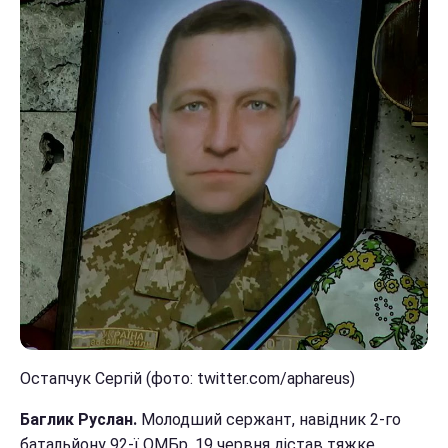
Остапчук Сергій (фото: twitter.com/aphareus)
Баглик Руслан.
Молодший сержант, навідник 2-го
батальйону 92-ї ОМБр. 19 червня дістав тяжке