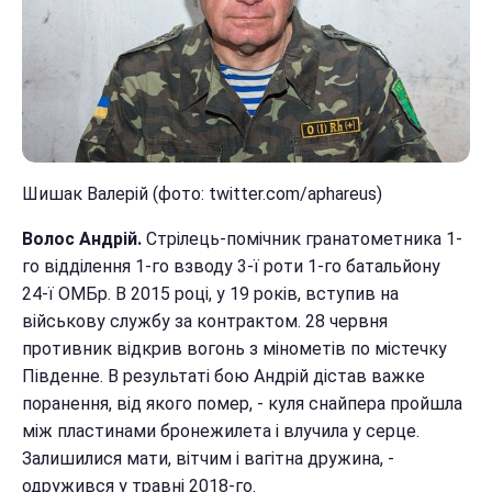
Шишак Валерій (фото: twitter.com/aphareus)
Волос Андрій.
Стрілець-помічник гранатометника 1-
го відділення 1-го взводу 3-ї роти 1-го батальйону
24-ї ОМБр. В 2015 році, у 19 років, вступив на
військову службу за контрактом. 28 червня
противник відкрив вогонь з мінометів по містечку
Південне. В результаті бою Андрій дістав важке
поранення, від якого помер, - куля снайпера пройшла
між пластинами бронежилета і влучила у серце.
Залишилися мати, вітчим і вагітна дружина, -
одружився у травні 2018-го.