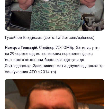
Гусейнов Владислав (фото: twitter.com/aphareus)
Нємцов Геннадій.
Снайпер 72-ї ОМБр. Загинув у ніч
на 29 червня від вогнепальних поранень під час
вогневого зіткнення, боронячи підступи до
Світлодарська. Залишились мати, дружина, донька та
син (учасник АТО з 2014-го).