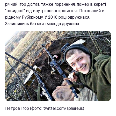
річний Ігор дістав тяжке поранення, помер в кареті
"швидкої" від внутрішньої кровотечі. Похований в
рідному Рубіжному. У 2018 році одружився.
Залишились батьки і молода дружина.
Петров Ігор (фото: twitter.com/aphareus)