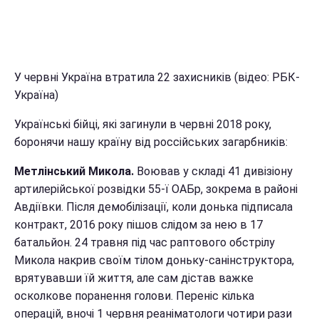
У червні Україна втратила 22 захисників (відео: РБК-
Україна)
Українські бійці, які загинули в червні 2018 року,
боронячи нашу країну від россійських загарбників:
Метлінський Микола.
Воював у складі 41 дивізіону
артилерійської розвідки 55-ї ОАБр, зокрема в районі
Авдіївки. Після демобілізації, коли донька підписала
контракт, 2016 року пішов слідом за нею в 17
батальйон. 24 травня під час раптового обстрілу
Микола накрив своїм тілом доньку-санінструктора,
врятувавши їй життя, але сам дістав важке
осколкове поранення голови. Переніс кілька
операцій, вночі 1 червня реаніматологи чотири рази