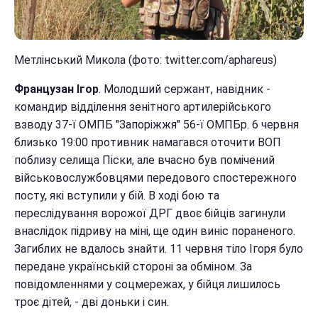
Метлінський Микола (фото: twitter.com/aphareus)
Французан Ігор
. Молодший сержант, навідник -
командир відділення зенітного артилерійського
взводу 37-ї ОМПБ "Запоріжжя" 56-ї ОМПБр. 6 червня
близько 19:00 противник намагався оточити ВОП
поблизу селища Піски, але вчасно був помічений
військовослужбовцями передового спостережного
посту, які вступили у бій. В ході бою та
переслідування ворожої ДРГ двоє бійців загинули
внаслідок підриву на міні, ще один виніс пораненого.
Загиблих не вдалось знайти. 11 червня тіло Ігоря було
передане українській стороні за обміном. За
повідомленнями у соцмережах, у бійця лишилось
троє дітей, - дві доньки і син.