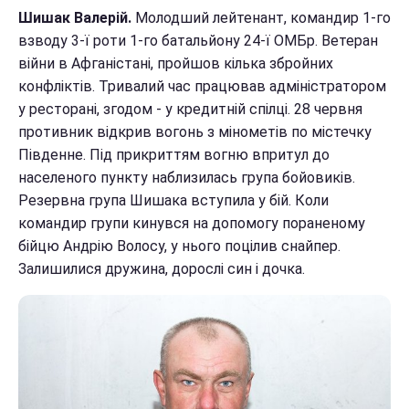
Шишак Валерій.
Молодший лейтенант, командир 1-го
взводу 3-ї роти 1-го батальйону 24-ї ОМБр. Ветеран
війни в Афганістані, пройшов кілька збройних
конфліктів. Тривалий час працював адміністратором
у ресторані, згодом - у кредитній спілці. 28 червня
противник відкрив вогонь з мінометів по містечку
Південне. Під прикриттям вогню впритул до
населеного пункту наблизилась група бойовиків.
Резервна група Шишака вступила у бій. Коли
командир групи кинувся на допомогу пораненому
бійцю Андрію Волосу, у нього поцілив снайпер.
Залишилися дружина, дорослі син і дочка.