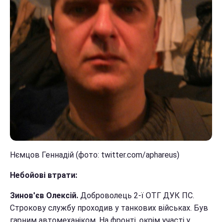
Нємцов Геннадій (фото: twitter.com/aphareus)
Небойові втрати:
Зинов'єв Олексій.
Доброволець 2-ї ОТГ ДУК ПС.
Строкову службу проходив у танкових військах. Був
гарним автомеханіком. На фронті, окрім участі у