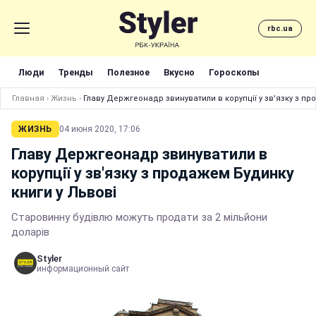
rbc.ua
Люди
Тренды
Полезное
Вкусно
Гороскопы
Главная
›
Жизнь
›
Главу Держгеонадр звинуватили в корупції у зв'язку з пр
ЖИЗНЬ
04 июня 2020, 17:06
Главу Держгеонадр звинуватили в
корупції у зв'язку з продажем Будинку
книги у Львові
Старовинну будівлю можуть продати за 2 мільйони
доларів
Styler
информационный сайт