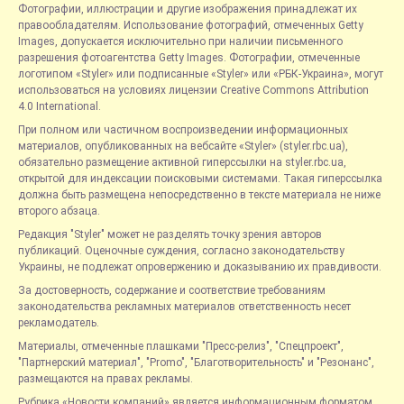
Фотографии, иллюстрации и другие изображения принадлежат их
правообладателям. Использование фотографий, отмеченных Getty
Images, допускается исключительно при наличии письменного
разрешения фотоагентства Getty Images. Фотографии, отмеченные
логотипом «Styler» или подписанные «Styler» или «РБК-Украина», могут
использоваться на условиях лицензии Creative Commons Attribution
4.0 International.
При полном или частичном воспроизведении информационных
материалов, опубликованных на вебсайте «Styler» (styler.rbc.ua),
обязательно размещение активной гиперссылки на styler.rbc.ua,
открытой для индексации поисковыми системами. Такая гиперссылка
должна быть размещена непосредственно в тексте материала не ниже
второго абзаца.
Редакция "Styler" может не разделять точку зрения авторов
публикаций. Оценочные суждения, согласно законодательству
Украины, не подлежат опровержению и доказыванию их правдивости.
За достоверность, содержание и соответствие требованиям
законодательства рекламных материалов ответственность несет
рекламодатель.
Материалы, отмеченные плашками "Пресс-релиз", "Спецпроект",
"Партнерский материал", "Promo", "Благотворительность" и "Резонанс",
размещаются на правах рекламы.
Рубрика «Новости компаний» является информационным форматом,