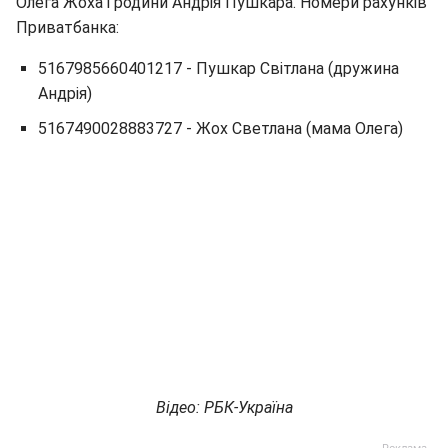
Олега Жоха і родини Андрія Пушкара. Номери рахунків
Приватбанка:
5167985660401217 - Пушкар Світлана (дружина
Андрія)
5167490028883727 - Жох Светлана (мама Олега)
Відео: РБК-Україна