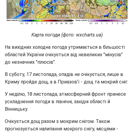
Карта погоди (фото: wxcharts.ua)
На вихідних холодна погода утримається в більшості
областей України очікується від невеликих "мінусів"
до незначних "плюсів".
В суботу, 17 листопада, опадів не очікується, лише в
Криму пройде дощ, а в Приазов'ї - дощ та мокрий сніг.
У неділю, 18 листопада, атмосферний фронт принесе
ускладнення погоди в північні, західні області й
Вінницьку.
Очікується дощ разом з мокрим снігом. Також
прогнозується налипання мокрого снігу, місцями -