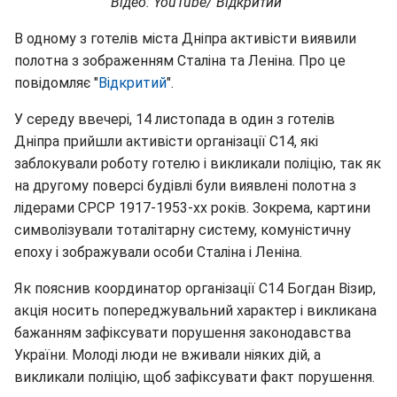
Відео: YouTube/"Відкритий"
В одному з готелів міста Дніпра активісти виявили
полотна з зображенням Сталіна та Леніна. Про це
повідомляє "
Відкритий
".
У середу ввечері, 14 листопада в один з готелів
Дніпра прийшли активісти організації С14, які
заблокували роботу готелю і викликали поліцію, так як
на другому поверсі будівлі були виявлені полотна з
лідерами СРСР 1917-1953-хх років. Зокрема, картини
символізували тоталітарну систему, комуністичну
епоху і зображували особи Сталіна і Леніна.
Як пояснив координатор організації С14 Богдан Візир,
акція носить попереджувальний характер і викликана
бажанням зафіксувати порушення законодавства
України. Молоді люди не вживали ніяких дій, а
викликали поліцію, щоб зафіксувати факт порушення.