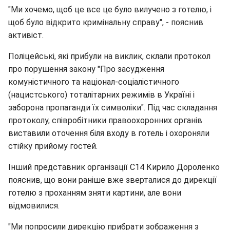
"Ми хочемо, щоб це все це було вилучено з готелю, і
щоб було відкрито кримінальну справу", - пояснив
активіст.
Поліцейські, які прибули на виклик, склали протокол
про порушення закону "Про засудження
комуністичного та націонал-соціалістичного
(нацистського) тоталітарних режимів в Україні і
заборона пропаганди їх символіки". Під час складання
протоколу, співробітники правоохоронних органів
виставили оточення біля входу в готель і охороняли
стійку прийому гостей.
Інший представник організації С14 Кирило Дороленко
пояснив, що вони раніше вже зверталися до дирекції
готелю з проханням зняти картини, але вони
відмовилися.
"Ми попросили дирекцію прибрати зображення з