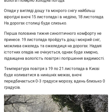
волога і помірно холодна погода.
Опади у вигляді дощу та мокрого снігу найбільш
вірогідні вночі 15 листопада і в неділю, 18 листопада.
На дорогах столиці буде слизько.
Перша половина тижня синоптичного комфорту не
принесе. 19 листопада пройдуть дощ і мокрий сніг,
можлива ожеледь та ожеледиця на дорогах. Надалі
істотних опадів не очікується, однак буде хмарно,
підвищена вологість повітря і погіршення видимості.
Температура повітря з 19 по 21 листопада в Києві
буде коливатися в нинішніх межах, вночі
передбачається 0-3 градуси морозу, вдень близько 0
градусів.