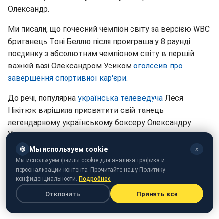
Олександр.
Ми писали, що почесний чемпіон світу за версією WBC
британець Тоні Беллю після проиграша у 8 раунді
поєдинку з абсолютним чемпіоном світу в першій
важкій вазі Олександром Усиком
оголосив про
завершення спортивної кар'єри.
До речі, популярна
українська телеведуча
Леся
Нікітюк вирішила присвятити свій танець
легендарному українському боксеру Олександру
Усику.
🍪
Мы используем cookie
✕
Мы используем файлы cookie для анализа трафика и
персонализации контента. Прочитайте нашу Политику
конфиденциальности.
Подробнее
Отклонить
Принять все