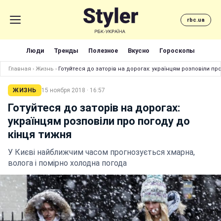
rbc.ua
Люди
Тренды
Полезное
Вкусно
Гороскопы
Главная
›
Жизнь
›
Готуйтеся до заторів на дорогах: українцям розповіли пр
ЖИЗНЬ
15 ноября 2018 · 16:57
Готуйтеся до заторів на дорогах:
українцям розповіли про погоду до
кінця тижня
У Києві найближчим часом прогнозується хмарна,
волога і помірно холодна погода