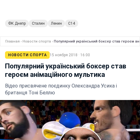
ФК Днепр
Сталин
Ленин
С14
Главная
›
Новости спорта
›
Популярний український боксер став героєм ан
НОВОСТИ СПОРТА
15 ноября 2018 · 16:00
Популярний український боксер став
героєм анімаційного мультика
Відео присвячене поєдинку Олександра Усика і
британця Тоні Беллю