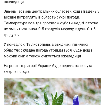
ожеледиця.
Значна частина центральних областей, схід і південь у
вихідні потраплять в область сухої погоди.
Температура повітря протягом суботи-неділі істотно
не зміниться, вночі 0-5 градусів морозу, вдень 0 + 5
градусів.
У понеділок, 19 листопада, в західних і північних
областях складна погода утримається, буде дощ і
мокрий сніг, а також очікується ожеледиця.
На решті території України буде переважати суха
хмарна погода.