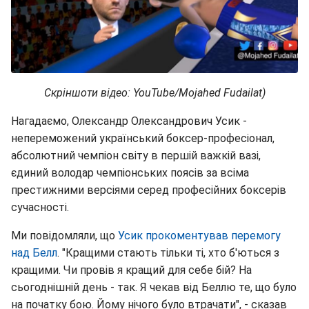
Скріншоти відео: YouTube/Mojahed Fudailat)
Нагадаємо, Олександр Олександрович Усик -
непереможений український боксер-професіонал,
абсолютний чемпіон світу в першій важкій вазі,
єдиний володар чемпіонських поясів за всіма
престижними версіями серед професійних боксерів
сучасності.
Ми повідомляли, що
Усик прокоментував перемогу
над Белл
. "Кращими стають тільки ті, хто б'ються з
кращими. Чи провів я кращий для себе бій? На
сьогоднішній день - так. Я чекав від Беллю те, що було
на початку бою. Йому нічого було втрачати", - сказав