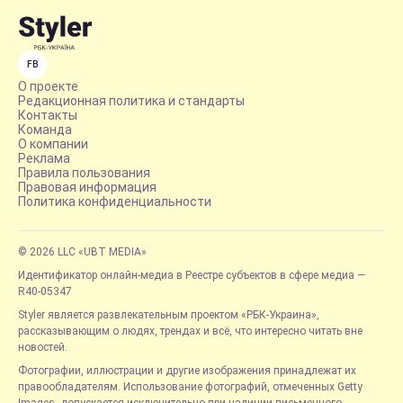
FB
О проекте
Редакционная политика и стандарты
Контакты
Команда
О компании
Реклама
Правила пользования
Правовая информация
Политика конфиденциальности
© 2026 LLC «UBT MEDIA»
Идентификатор онлайн-медиа в Реестре субъектов в сфере медиа —
R40-05347
Styler является развлекательным проектом «РБК-Украина»,
рассказывающим о людях, трендах и всё, что интересно читать вне
новостей.
Фотографии, иллюстрации и другие изображения принадлежат их
правообладателям. Использование фотографий, отмеченных Getty
Images, допускается исключительно при наличии письменного