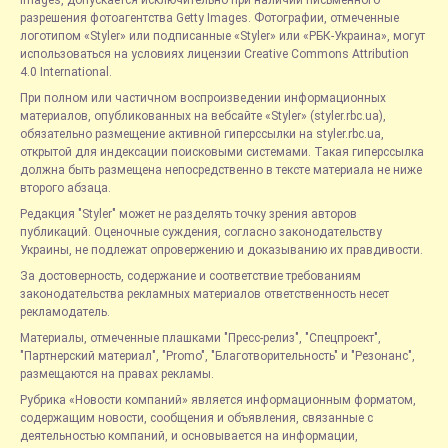
разрешения фотоагентства Getty Images. Фотографии, отмеченные
логотипом «Styler» или подписанные «Styler» или «РБК-Украина», могут
использоваться на условиях лицензии Creative Commons Attribution
4.0 International.
При полном или частичном воспроизведении информационных
материалов, опубликованных на вебсайте «Styler» (styler.rbc.ua),
обязательно размещение активной гиперссылки на styler.rbc.ua,
открытой для индексации поисковыми системами. Такая гиперссылка
должна быть размещена непосредственно в тексте материала не ниже
второго абзаца.
Редакция "Styler" может не разделять точку зрения авторов
публикаций. Оценочные суждения, согласно законодательству
Украины, не подлежат опровержению и доказыванию их правдивости.
За достоверность, содержание и соответствие требованиям
законодательства рекламных материалов ответственность несет
рекламодатель.
Материалы, отмеченные плашками "Пресс-релиз", "Спецпроект",
"Партнерский материал", "Promo", "Благотворительность" и "Резонанс",
размещаются на правах рекламы.
Рубрика «Новости компаний» является информационным форматом,
содержащим новости, сообщения и объявления, связанные с
деятельностью компаний, и основывается на информации,