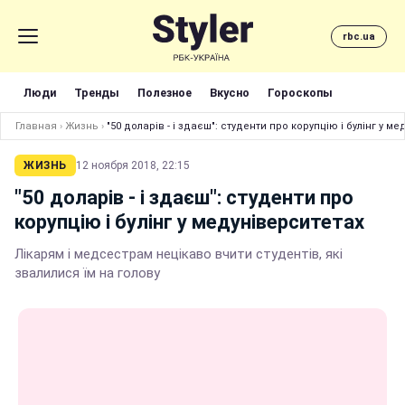
rbc.ua
Люди
Тренды
Полезное
Вкусно
Гороскопы
Главная
›
Жизнь
›
"50 доларів - і здаєш": студенти про корупцію і булінг у м
ЖИЗНЬ
12 ноября 2018, 22:15
"50 доларів - і здаєш": студенти про
корупцію і булінг у медуніверситетах
Лікарям і медсестрам нецікаво вчити студентів, які
звалилися їм на голову