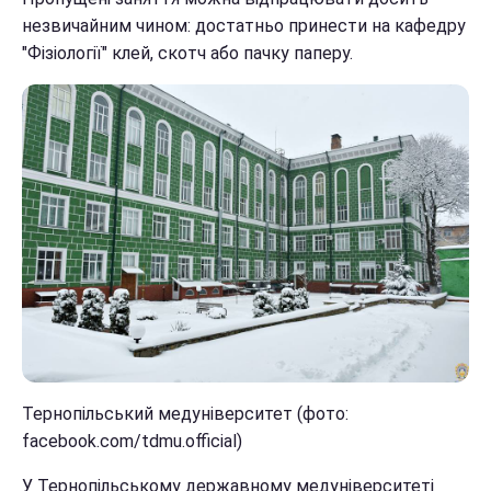
незвичайним чином: достатньо принести на кафедру
"Фізіології" клей, скотч або пачку паперу.
Тернопільський медуніверситет (фото:
facebook.com/tdmu.official)
У Тернопільському державному медуніверситеті