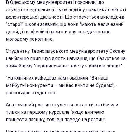
В Одеському медуніверситеті пояснили, що
студентів відправляють на подібну практику в якості
волонтерської діяльності. Що стосується викладачів
"старої" школи заявили, що вони "мають величезний
досвід і професійні навички для передачі знань
молодому поколінню.
Студентку Тернопільського медуніверситету Оксану
найбільше пригнічує якість навчання, що базується на
звичайному "переписуванні тексту з книги в зошит".
"На клінічних кафедрах нам говорили: "Ви наші
майбутні конкуренти – ми вас вчити не будемо", -
розповідає студентка.
Анатомічний розтин студенти останній раз бачили
тільки на першому курсі, але "якщо вчителю
принести пляшку, тоді він поведе на розтин".
Пропущені заняття можна відпрацювати досить