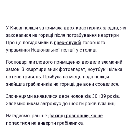
У Києві поліція затримала двох квартирних злодіїв, які
заховалися на горищі після пограбування квартири.
Про це повідомили в
прес-службі
головного
управління Національної поліції у столиці.
Господарі житлового приміщення виявили зламаний
замок. З квартири зник фотоапарат, ноутбук і кілька
сотень гривень. Прибула на місце події поліція
знайшла грабіжників на горищі, де вони сховалися.
Злочинцями виявилися двоє чоловіків 30 і 39 років.
Зловмисникам загрожує до шести років в'язниці.
Нагадаємо, раніше
фахівці розповіли, як не
попастися на виверти грабіжника
.