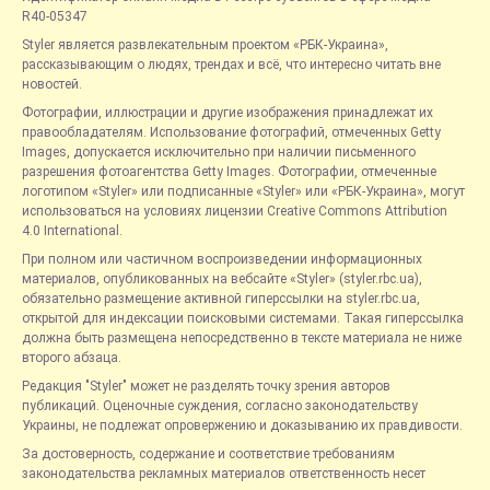
R40-05347
Styler является развлекательным проектом «РБК-Украина»,
рассказывающим о людях, трендах и всё, что интересно читать вне
новостей.
Фотографии, иллюстрации и другие изображения принадлежат их
правообладателям. Использование фотографий, отмеченных Getty
Images, допускается исключительно при наличии письменного
разрешения фотоагентства Getty Images. Фотографии, отмеченные
логотипом «Styler» или подписанные «Styler» или «РБК-Украина», могут
использоваться на условиях лицензии Creative Commons Attribution
4.0 International.
При полном или частичном воспроизведении информационных
материалов, опубликованных на вебсайте «Styler» (styler.rbc.ua),
обязательно размещение активной гиперссылки на styler.rbc.ua,
открытой для индексации поисковыми системами. Такая гиперссылка
должна быть размещена непосредственно в тексте материала не ниже
второго абзаца.
Редакция "Styler" может не разделять точку зрения авторов
публикаций. Оценочные суждения, согласно законодательству
Украины, не подлежат опровержению и доказыванию их правдивости.
За достоверность, содержание и соответствие требованиям
законодательства рекламных материалов ответственность несет