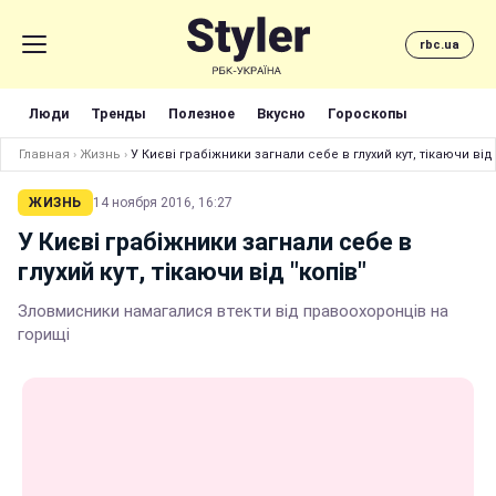
rbc.ua
Люди
Тренды
Полезное
Вкусно
Гороскопы
Главная
›
Жизнь
›
У Києві грабіжники загнали себе в глухий кут, тікаючи від 
ЖИЗНЬ
14 ноября 2016, 16:27
У Києві грабіжники загнали себе в
глухий кут, тікаючи від "копів"
Зловмисники намагалися втекти від правоохоронців на
горищі