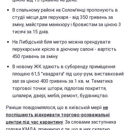
В спальному районі на Солом'янці пропонують в
студії місця для перукаря - від 350 гривень за
зміну, майстрам манікюру і бровистам за ціною 3
тисячі за 15 днів.
На Либідській біля метро можна орендувати
перукарське крісло в діючому салоні - вартість
450 гривень за зміну.
В новому ЖК здають в суборенду приміщення
площею 61,5 "квадрата" під шоу-рум, виставковий
зал за ціною 400 гривень за 1 кв. м. Тематика
торгової точки: штори, підлогові покриття,
шпалери, двері, меблі, ремонт, будівництво.
Раніше повідомлялося, що в київській мерії
не
поспішають відкривати торгово-розважальні
центри під час карантину
. За словами заступника
голови КМДА, причиною є те, що в них складно