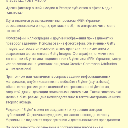
© 2026 LLC «UBT MEDIA»
Идентификатор онлайн-медиа в Реестре субъектов в сфере медиа —
R40-05347
Styler является развлекательным проектом «РБК-Украина»,
рассказывающим о людях, трендах и всё, что интересно читать вне
новостей.
Фотографии, иллюстрации и другие изображения принадлежат их
правообладателям. Использование фотографий, отмеченных Getty
Images, допускается исключительно при наличии письменного
разрешения фотоагентства Getty Images. Фотографии, отмеченные
логотипом «Styler» или подписанные «Styler» или «РБК-Украина», могут
использоваться на условиях лицензии Creative Commons Attribution
4.0 International.
При полном или частичном воспроизведении информационных
материалов, опубликованных на вебсайте «Styler» (styler.rbc.ua),
обязательно размещение активной гиперссылки на styler.rbc.ua,
открытой для индексации поисковыми системами. Такая гиперссылка
должна быть размещена непосредственно в тексте материала не ниже
второго абзаца.
Редакция "Styler" может не разделять точку зрения авторов
публикаций. Оценочные суждения, согласно законодательству
Украины, не подлежат опровержению и доказыванию их правдивости.
За достоверность, содержание и соответствие требованиям