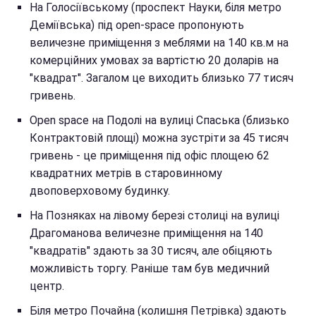
На Голосіївському (проспект Науки, біля метро
Деміївська) під open-space пропонують
величезне приміщення з меблями на 140 кв.м на
комерційних умовах за вартістю 20 доларів на
"квадрат". Загалом це виходить близько 77 тисяч
гривень.
Open space на Подолі на вулиці Спаська (близько
Контрактовій площі) можна зустріти за 45 тисяч
гривень - це приміщення під офіс площею 62
квадратних метрів в старовинному
двоповерховому будинку.
На Позняках на лівому березі столиці на вулиці
Драгоманова величезне приміщення на 140
"квадратів" здають за 30 тисяч, але обіцяють
можливість торгу. Раніше там був медичний
центр.
Біля метро Почайна (колишня Петрівка) здають