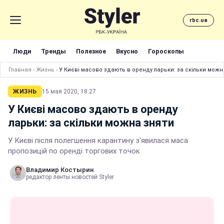
rbc.ua
Люди
Тренды
Полезное
Вкусно
Гороскопы
Главная
›
Жизнь
›
У Києві масово здають в оренду ларьки: за скільки можн
ЖИЗНЬ
15 мая 2020, 18:27
У Києві масово здають в оренду
ларьки: за скільки можна зняти
У Києві після полегшення карантину з'явилася маса
пропозицій по оренді торгових точок
Владимир Костырин
редактор ленты новостей Styler