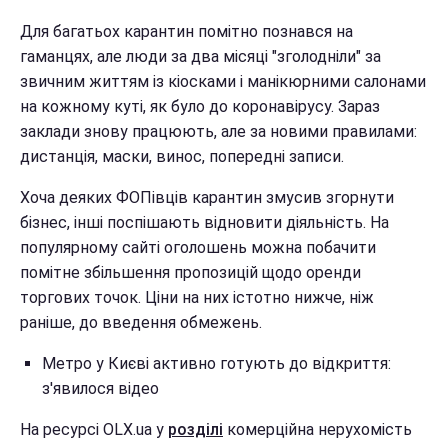
Для багатьох карантин помітно познався на
гаманцях, але люди за два місяці "зголодніли" за
звичним життям із кіосками і манікюрними салонами
на кожному куті, як було до коронавірусу. Зараз
заклади знову працюють, але за новими правилами:
дистанція, маски, винос, попередні записи.
Хоча деяких ФОПівців карантин змусив згорнути
бізнес, інші поспішають відновити діяльність. На
популярному сайті оголошень можна побачити
помітне збільшення пропозицій щодо оренди
торгових точок. Ціни на них істотно нижче, ніж
раніше, до введення обмежень.
Метро у Києві активно готують до відкриття:
з'явилося відео
На ресурсі OLX.ua у
розділі
комерційна нерухомість