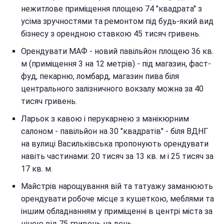
нежитлове приміщення площею 74 "квадрата" з
усіма зручностями та ремонтом під будь-який вид
бізнесу з орендною ставкою 45 тисяч гривень.
Орендувати МАФ - новий павільйон площею 36 кв.
м (приміщення 3 на 12 метрів) - під магазин, фаст-
фуд, пекарню, ломбард, магазин пива біля
центрального залізничного вокзалу можна за 40
тисяч гривень.
Ларьок з кавою і перукарнею з манікюрним
салоном - павільйон на 30 "квадратів" - біля ВДНГ
на вулиці Васильківська пропонують орендувати
навіть частинами: 20 тисяч за 13 кв. м і 25 тисяч за
17 кв. м.
Майстрів нарощування вій та татуажу заманюють
орендувати робоче місце з кушеткою, меблями та
іншим обладнанням у приміщенні в центрі міста за
ціною від 75 гривень на день.