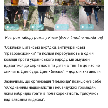
Розгром табору ромів у Києві (фото: t.me/nemezida_ua)
"Оскільки циганські вир*дки, антиукраїнські
"правозахисники" та поліція перебувають в одній
коаліції проти українського народу, ми змушені
вдаватися до скритності та діяти в тіні. Та це нас не
спинить. Далі буде. Далі - більше", - додали активісти.
Зазначимо, що організація "Немезіда" позиціонує себе
"об'єднанням націоналістів і небайдужих громадян,
яким набридло грати в політкоректність, трясучись
над власним іміджем".