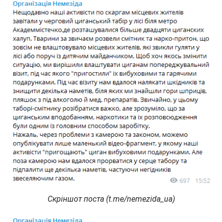
Скріншот поста (t.me/nemezida_ua)