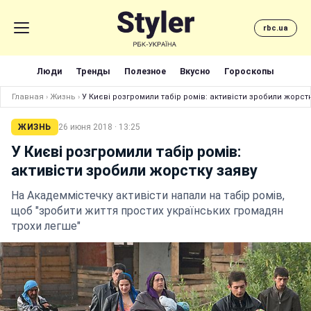
rbc.ua
Люди
Тренды
Полезное
Вкусно
Гороскопы
Главная
›
Жизнь
›
У Києві розгромили табір ромів: активісти зробили жорст
ЖИЗНЬ
26 июня 2018 · 13:25
У Києві розгромили табір ромів:
активісти зробили жорстку заяву
На Академмістечку активісти напали на табір ромів,
щоб "зробити життя простих українських громадян
трохи легше"