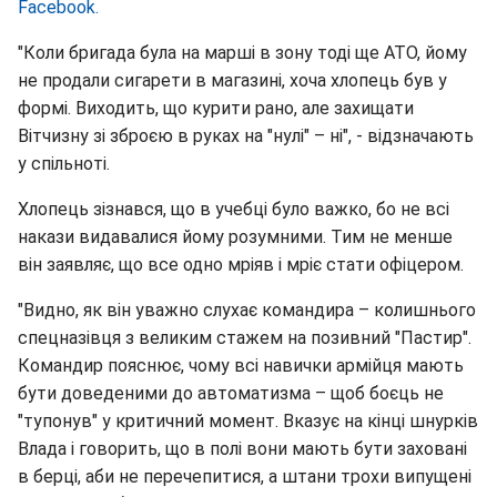
Facebook.
"Коли бригада була на марші в зону тоді ще АТО, йому
не продали сигарети в магазині, хоча хлопець був у
формі. Виходить, що курити рано, але захищати
Вітчизну зі зброєю в руках на "нулі" – ні", - відзначають
у спільноті.
Хлопець зізнався, що в учебці було важко, бо не всі
накази видавалися йому розумними. Тим не менше
він заявляє, що все одно мріяв і мріє стати офіцером.
"Видно, як він уважно слухає командира – колишнього
спецназівця з великим стажем на позивний "Пастир".
Командир пояснює, чому всі навички армійця мають
бути доведеними до автоматизма – щоб боєць не
"тупонув" у критичний момент. Вказує на кінці шнурків
Влада і говорить, що в полі вони мають бути заховані
в берці, аби не перечепитися, а штани трохи випущені