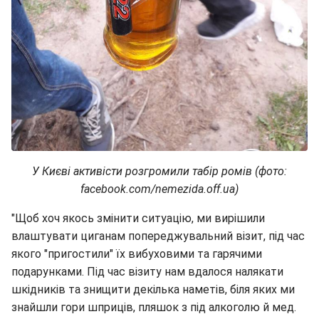
У Києві активісти розгромили табір ромів (фото:
facebook.com/nemezida.off.ua)
"Щоб хоч якось змінити ситуацію, ми вирішили
влаштувати циганам попереджувальний візит, під час
якого "пригостили" їх вибуховими та гарячими
подарунками. Під час візиту нам вдалося налякати
шкідників та знищити декілька наметів, біля яких ми
знайшли гори шприців, пляшок з під алкоголю й мед.