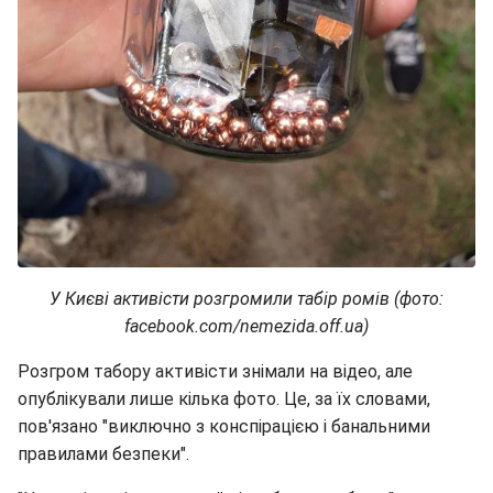
У Києві активісти розгромили табір ромів (фото:
facebook.com/nemezida.off.ua)
Розгром табору активісти знімали на відео, але
опублікували лише кілька фото. Це, за їх словами,
пов'язано "виключно з конспірацією і банальними
правилами безпеки".