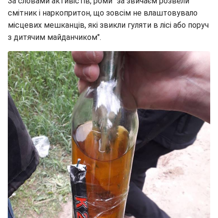
За словами активістів, роми "за звичаєм розвели
смітник і наркопритон, що зовсім не влаштовувало
місцевих мешканців, які звикли гуляти в лісі або поруч
з дитячим майданчиком".