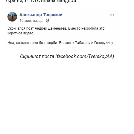
України, УПА і Степана Бандери.
Скріншот поста (facebook.com/TverskoyAA)