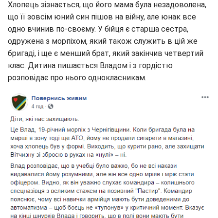
Хлопець зізнається, що його мама була незадоволена,
що її зовсім юний син пішов на війну, але юнак все
одно вчинив по-своєму. У бійця є старша сестра,
одружена з морпіхом, який також служить в цій же
бригаді, і ще є менший брат, який закінчив четвертий
клас. Дитина пишається Владом і з гордістю
розповідає про нього однокласникам.