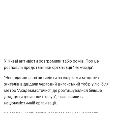
У Києві активісти розгромили табір ромів. Про це
розповіли представники організації "Немезіда".
"Нещодавно наші активісти за скаргами місцевих
жителів відвідали черговий циганський табір у лісі біля
метро "Академмістечко", де розташувалися більше
двадцяти циганских халуп", - зазначили в
націоналістичній організації.