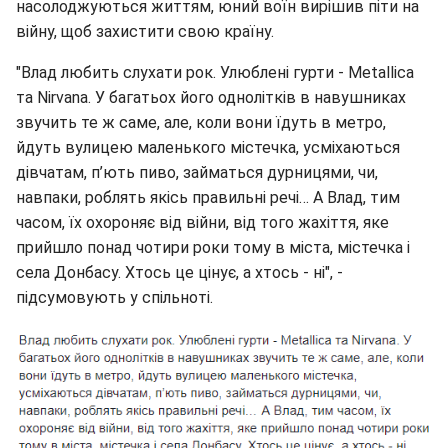
насолоджуються життям, юний воїн вирішив піти на
війну, щоб захистити свою країну.
"Влад любить слухати рок. Улюблені гурти - Metallica
та Nirvanа. У багатьох його однолітків в навушниках
звучить те ж саме, але, коли вони їдуть в метро,
йдуть вулицею маленького містечка, усміхаються
дівчатам, п’ють пиво, займаться дурницями, чи,
навпаки, роблять якісь правильні речі… А Влад, тим
часом, їх охороняє від війни, від того жахіття, яке
прийшло понад чотири роки тому в міста, містечка і
села Донбасу. Хтось це цінує, а хтось - ні", -
підсумовують у спільноті.