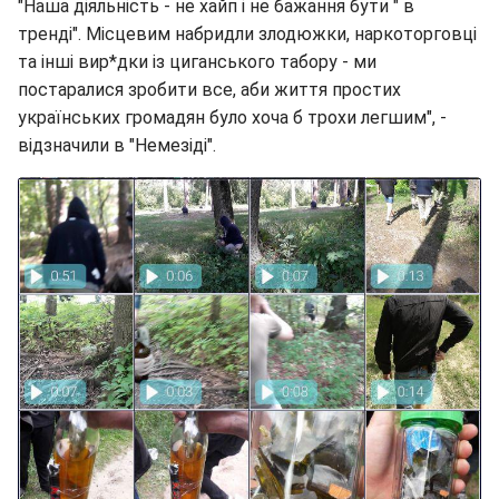
"Наша діяльність - не хайп і не бажання бути " в
тренді". Місцевим набридли злодюжки, наркоторговці
та інші вир*дки із циганського табору - ми
постаралися зробити все, аби життя простих
українських громадян було хоча б трохи легшим", -
відзначили в "Немезіді".