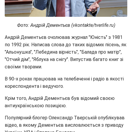
Фото: Андрій Дементьєв (vkontakte/tverlife.ru)
Андрій Дементьєв очолював журнал "Юність" з 1981
по 1992 рік. Написав слова до таких відомих пісень, як
"Альонушка", "Лебедина вірність", "Балада про матір",
"Отчий дім", "Яблука на снігу". Випустив багато книг зі
своїми творами.
В 90-х роках працював на телебаченні і радіо в якості
кореспондента і ведучого.
Крім того, Андрій Дементьєв був відомий своєю
антиукраїнською позицією.
Популярний блогер Олександр Тверській опублікував
відео, в якому Дементьєв висловлюється з приводу