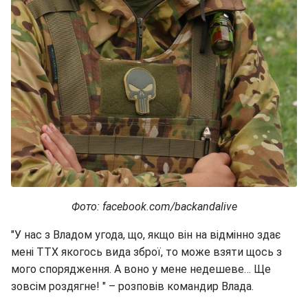
Фото: facebook.com/backandalive
"У нас з Владом угода, що, якщо він на відмінно здає
мені ТТХ якогось вида зброї, то може взяти щось з
мого спорядження. А воно у мене недешеве… Ще
зовсім роздягне! " – розповів командир Влада.