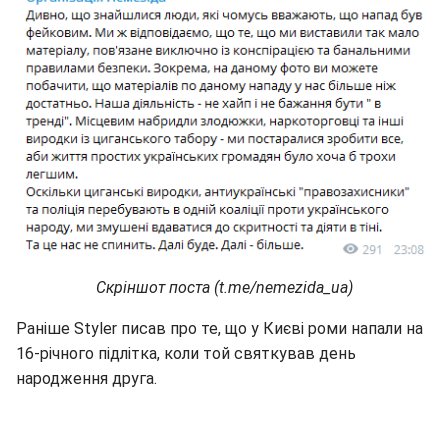
Скріншот поста (t.me/nemezida_ua)
Раніше Styler писав про те, що у Києві роми напали на
16-річного підлітка, коли той святкував день
народження друга.