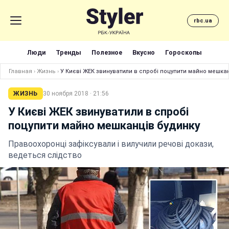
rbc.ua
Люди
Тренды
Полезное
Вкусно
Гороскопы
Главная
›
Жизнь
›
У Києві ЖЕК звинуватили в спробі поцупити майно мешка
ЖИЗНЬ
30 ноября 2018 · 21:56
У Києві ЖЕК звинуватили в спробі
поцупити майно мешканців будинку
Правоохоронці зафіксували і вилучили речові докази,
ведеться слідство