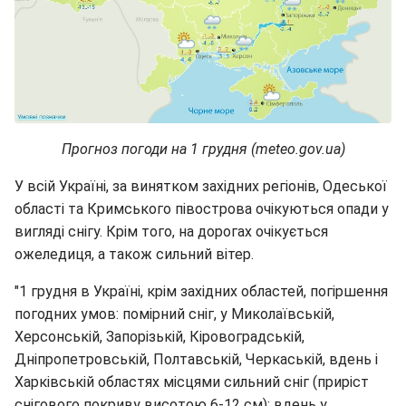
Прогноз погоди на 1 грудня (meteo.gov.ua)
У всій Україні, за винятком західних регіонів, Одеської
області та Кримського півострова очікуються опади у
вигляді снігу. Крім того, на дорогах очікується
ожеледиця, а також сильний вітер.
"1 грудня в Україні, крім західних областей, погіршення
погодних умов: помірний сніг, у Миколаївській,
Херсонській, Запорізькій, Кіровоградській,
Дніпропетровській, Полтавській, Черкаській, вдень і
Харківській областях місцями сильний сніг (приріст
снігового покриву висотою 6-12 см); вдень у