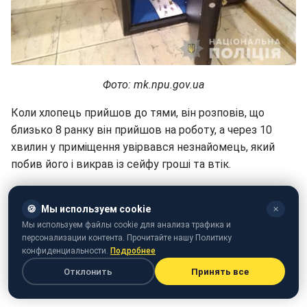
Фото: mk.npu.gov.ua
Коли хлопець прийшов до тями, він розповів, що
близько 8 ранку він прийшов на роботу, а через 10
хвилин у приміщення увірвався незнайомець, який
побив його і викрав із сейфу гроші та втік.
Але коли оперуповноважені кримінальної поліції
почали проводити першочергові слідчі дії з'ясувалося,
🍪
Мы используем cookie
✕
що напад на себе молодик просто інсценував, аби
Мы используем файлы cookie для анализа трафика и
персонализации контента. Прочитайте нашу Политику
приховати крадіжку близько 40 тисяч гривень.
конфиденциальности.
Подробнее
Виявилося, що гроші злодій привласнював частинами
Отклонить
Принять все
в період з 24 по 28 листопада.