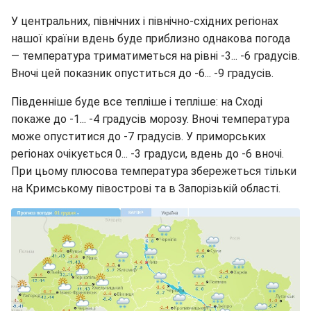
У центральних, північних і північно-східних регіонах
нашої країни вдень буде приблизно однакова погода
— температура триматиметься на рівні -3... -6 градусів.
Вночі цей показник опуститься до -6... -9 градусів.
Південніше буде все тепліше і тепліше: на Сході
покаже до -1... -4 градусів морозу. Вночі температура
може опуститися до -7 градусів. У приморських
регіонах очікується 0... -3 градуси, вдень до -6 вночі.
При цьому плюсова температура збережеться тільки
на Кримському півострові та в Запорізькій області.