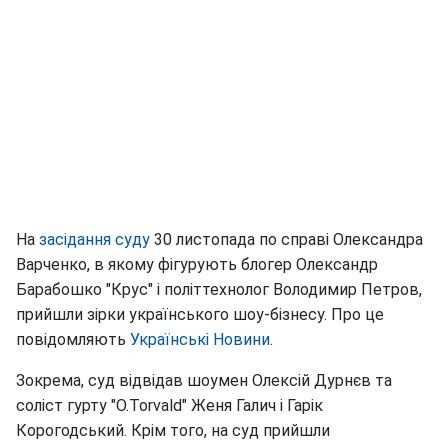
На
засідання суду
30 листопада по справі Олександра
Варченко, в якому фігурують блогер Олександр
Барабошко "Крус" і політтехнолог Володимир Петров,
прийшли зірки українського шоу-бізнесу. Про це
повідомляють
Українські Новини
.
Зокрема, суд відвідав шоумен Олексій Дурнєв та
соліст гурту "O.Torvald" Женя Галич і Гарік
Корогодський. Крім того, на суд прийшли