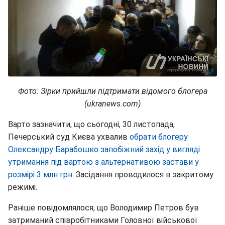
Фото: Зірки прийшли підтримати відомого блогера
(ukranews.com)
Варто зазначити, що сьогодні, 30 листопада,
Печерський суд Києва ухвалив
обрати блогеру
Олександру Барабошко запобіжний захід у вигляді
утримання під вартою з альтернативою застави у
розмірі 3 млн грн
. Засідання проводилося в закритому
режимі.
Раніше повідомлялося, що Володимир Петров був
затриманий співробітниками Головної військової