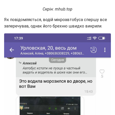
Скрін: mhub.top
Як повідомляється, водій мікроавтобуса спершу все
заперечував, однак його брехню швидко викрили.