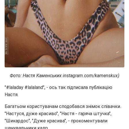
Фото: Настя Каменських instagram.com/kamenskux)
"#laladay #lalaland", - ось так підписала публікацію
Настя.
Багатьом користувачам сподобався знімок співачки.
"Настуся, дуже красиво", "Настя - гаряча штучка",
"Шикардос", "Дуже красива", - прокоментували
шанувальники кадр.