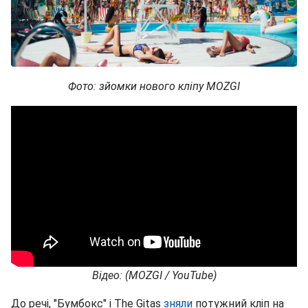
Фото: зйомки нового кліпу MOZGI
Відео: (MOZGI / YouTube)
До речі, "Бумбокс" і The Gitas
з
няли
потужний кліп на