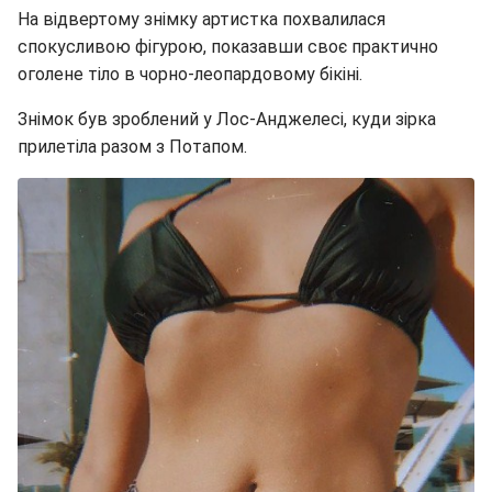
На відвертому знімку артистка похвалилася
спокусливою фігурою, показавши своє практично
оголене тіло в чорно-леопардовому бікіні.
Знімок був зроблений у Лос-Анджелесі, куди зірка
прилетіла разом з Потапом.