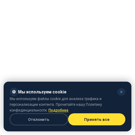
🍪
Мы используем cookie
✕
Мы используем файлы cookie для анализа трафика и
персонализации контента. Прочитайте нашу Политику
Популярний український співак, композитор і автор
конфиденциальности.
Подробнее
пісень Олег Винник, який днями
справив фурор на
Отклонить
Принять все
фестивалі Atlas Weekend
, поділився своїми мріями.