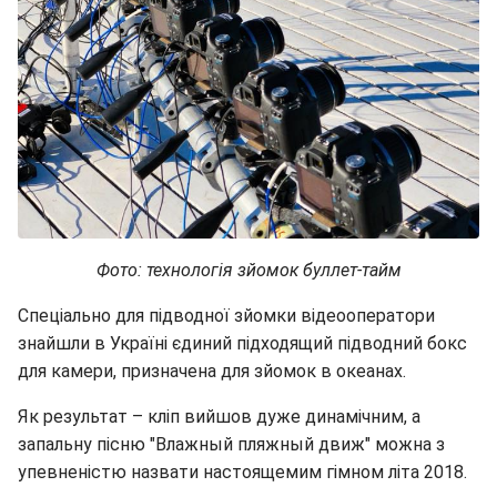
Фото: технологія зйомок буллет-тайм
Спеціально для підводної зйомки відеооператори
знайшли в Україні єдиний підходящий підводний бокс
для камери, призначена для зйомок в океанах.
Як результат – кліп вийшов дуже динамічним, а
запальну пісню "Влажный пляжный движ" можна з
упевненістю назвати настоящемим гімном літа 2018.