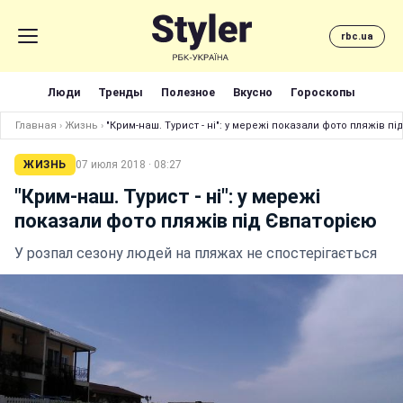
rbc.ua
Люди
Тренды
Полезное
Вкусно
Гороскопы
Главная
›
Жизнь
›
"Крим-наш. Турист - ні": у мережі показали фото пляжів п
ЖИЗНЬ
07 июля 2018 · 08:27
"Крим-наш. Турист - ні": у мережі
показали фото пляжів під Євпаторією
У розпал сезону людей на пляжах не спостерігається