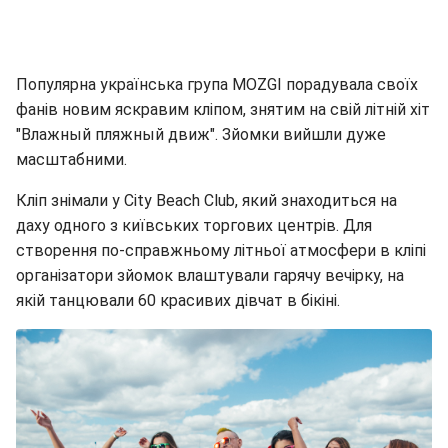
Популярна українська група MOZGI порадувала своїх
фанів новим яскравим кліпом, знятим на свій літній хіт
"Влажный пляжный движ". Зйомки вийшли дуже
масштабними.
Кліп знімали у City Beach Club, який знаходиться на
даху одного з київських торгових центрів. Для
створення по-справжньому літньої атмосфери в кліпі
організатори зйомок влаштували гарячу вечірку, на
якій танцювали 60 красивих дівчат в бікіні.