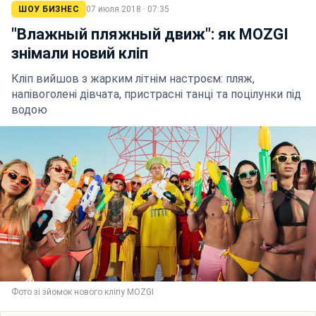
ШОУ БИЗНЕС
07 июля 2018 · 07:35
"Влажный пляжный движ": як MOZGI
знімали новий кліп
Кліп вийшов з жарким літнім настроєм: пляж,
напівоголені дівчата, пристрасні танці та поцілунки під
водою
Фото зі зйомок нового кліпу MOZGI