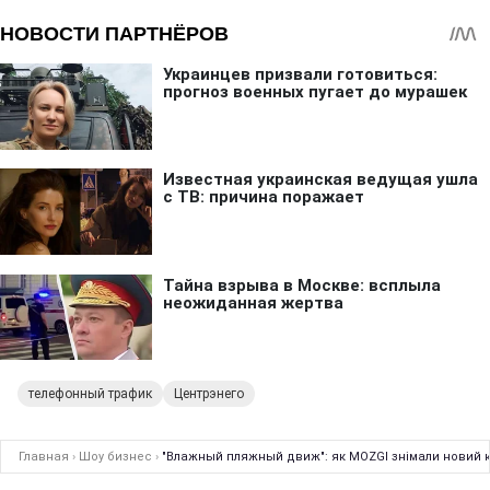
телефонный трафик
Центрэнего
Главная
›
Шоу бизнес
›
"Влажный пляжный движ": як MOZGI знімали новий к