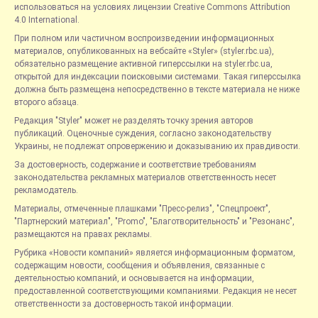
использоваться на условиях лицензии Creative Commons Attribution
4.0 International.
При полном или частичном воспроизведении информационных
материалов, опубликованных на вебсайте «Styler» (styler.rbc.ua),
обязательно размещение активной гиперссылки на styler.rbc.ua,
открытой для индексации поисковыми системами. Такая гиперссылка
должна быть размещена непосредственно в тексте материала не ниже
второго абзаца.
Редакция "Styler" может не разделять точку зрения авторов
публикаций. Оценочные суждения, согласно законодательству
Украины, не подлежат опровержению и доказыванию их правдивости.
За достоверность, содержание и соответствие требованиям
законодательства рекламных материалов ответственность несет
рекламодатель.
Материалы, отмеченные плашками "Пресс-релиз", "Спецпроект",
"Партнерский материал", "Promo", "Благотворительность" и "Резонанс",
размещаются на правах рекламы.
Рубрика «Новости компаний» является информационным форматом,
содержащим новости, сообщения и объявления, связанные с
деятельностью компаний, и основывается на информации,
предоставленной соответствующими компаниями. Редакция не несет
ответственности за достоверность такой информации.