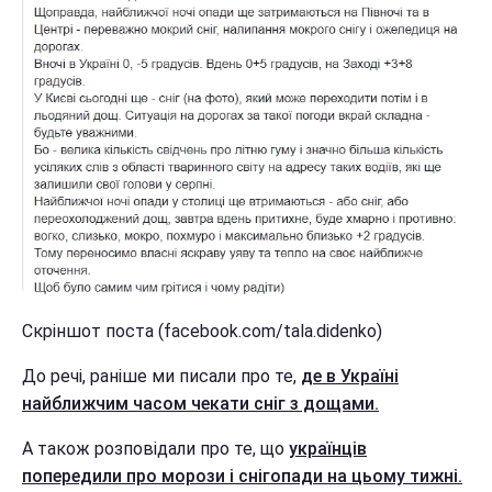
Скріншот поста (facebook.com/tala.didenko)
До речі, раніше ми писали про те,
де в Україні
найближчим часом чекати сніг з дощами.
А також розповідали про те, що
українців
попередили про морози і снігопади на цьому тижні.