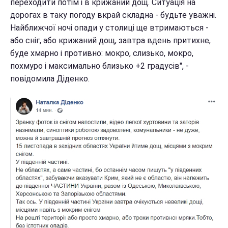
переходити потім і в крижаний дощ. Ситуація на
дорогах в таку погоду вкрай складна - будьте уважні.
Найближчої ночі опади у столиці ще втримаються -
або сніг, або крижаний дощ, завтра вдень притихне,
буде хмарно і противно: мокро, слизько, мокро,
похмуро і максимально близько +2 градусів", -
повідомила Діденко.