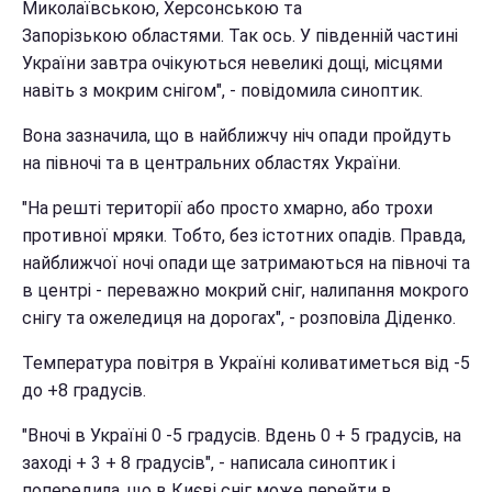
Миколаївською, Херсонською та
Запорізькою областями. Так ось. У південній частині
України завтра очікуються невеликі дощі, місцями
навіть з мокрим снігом", - повідомила синоптик.
Вона зазначила, що в найближчу ніч опади пройдуть
на півночі та в центральних областях України.
"На решті території або просто хмарно, або трохи
противної мряки. Тобто, без істотних опадів. Правда,
найближчої ночі опади ще затримаються на півночі та
в центрі - переважно мокрий сніг, налипання мокрого
снігу та ожеледиця на дорогах", - розповіла Діденко.
Температура повітря в Україні коливатиметься від -5
до +8 градусів.
"Вночі в Україні 0 -5 градусів. Вдень 0 + 5 градусів, на
заході + 3 + 8 градусів", - написала синоптик і
попередила, що в Києві сніг може перейти в