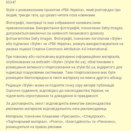
05347
Styler є розважальним проєктом «РБК-Україна», який розповідає про
людей, тренди і все, що цікаво читати поза новинами.
Фотографії, ілюстрації та інші зображення належать їхнім
правовласникам. Використання фотографій, позначених Getty Images,
допускається виключно за наявності письмового дозволу
фотоагентства Getty Images. Фотографії, позначені логотипом «Styler»
або підписані «Styler» чи «РБК-Україна», можуть використовуватися на
умовах ліцензії Creative Commons Attribution 4.0 International.
При повному або частковому відтворенні інформаційних матеріалів,
опублікованих на вебсайті «Styler» (styler.rbc.ua), обов'язковим є
розміщення активного гіперпосилання на styler.rbc.ua, відкритого для
індексації пошуковими системами. Таке гіперпосилання має бути
розміщене безпосередньо в тексті матеріалу не нижче другого абзацу.
Редакція «Styler» може не поділяти точку зору авторів публікацій.
Оціночні судження, відповідно до законодавства України, не
підлягають спростуванню та доведенню їх правдивості.
За достовірність, зміст і відповідність вимогам законодавства
рекламних матеріалів відповідальність несе рекламодавець.
Матеріали, позначені плашками «Прес-реліз», «Спецпроєкт»,
«Партнерський матеріал», «Promo», «Благодійність» та «Резонанс»,
розміщуються на правах реклами.