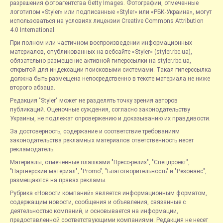
разрешения фотоагентства Getty Images. Фотографии, отмеченные
логотипом «Styler» или подписанные «Styler» или «РБК-Украина», могут
использоваться на условиях лицензии Creative Commons Attribution
4.0 International.
При полном или частичном воспроизведении информационных
материалов, опубликованных на вебсайте «Styler» (styler.rbc.ua),
обязательно размещение активной гиперссылки на styler.rbc.ua,
открытой для индексации поисковыми системами. Такая гиперссылка
должна быть размещена непосредственно в тексте материала не ниже
второго абзаца.
Редакция "Styler" может не разделять точку зрения авторов
публикаций. Оценочные суждения, согласно законодательству
Украины, не подлежат опровержению и доказыванию их правдивости.
За достоверность, содержание и соответствие требованиям
законодательства рекламных материалов ответственность несет
рекламодатель.
Материалы, отмеченные плашками "Пресс-релиз", "Спецпроект",
"Партнерский материал", "Promo", "Благотворительность" и "Резонанс",
размещаются на правах рекламы.
Рубрика «Новости компаний» является информационным форматом,
содержащим новости, сообщения и объявления, связанные с
деятельностью компаний, и основывается на информации,
предоставленной соответствующими компаниями. Редакция не несет