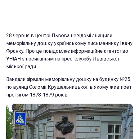
28 червня в центрі Львова невідомі знищили
меморіальну дошку українському письменнику Івану
Франку. Про це повідомляє інформаційне агентство
УНІАН
з посиланням на прес-службу Львівської
міської ради.
Вандали зірвали меморіальну дошку на будинку №25
по вулиці Соломії Крушельницької, в якому жив поет
протягом 1878-1879 років.