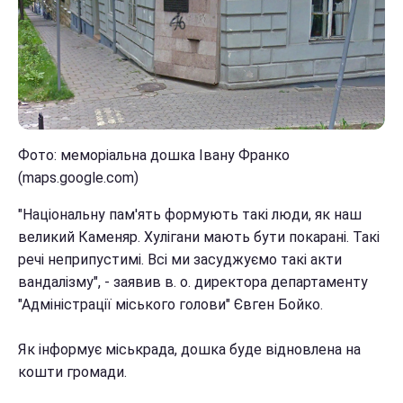
Фото: меморіальна дошка Івану Франко
(maps.google.com)
"Національну пам'ять формують такі люди, як наш
великий Каменяр. Хулігани мають бути покарані. Такі
речі неприпустимі. Всі ми засуджуємо такі акти
вандалізму", - заявив в. о. директора департаменту
"Адміністрації міського голови" Євген Бойко.
Як інформує міськрада, дошка буде відновлена на
кошти громади.