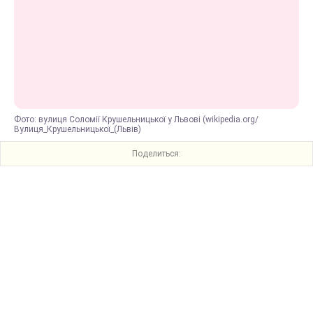
Фото: вулиця Соломії Крушельницької у Львові (wikipedia.org/
Вулиця_Крушельницької_(Львів)
Поделиться: