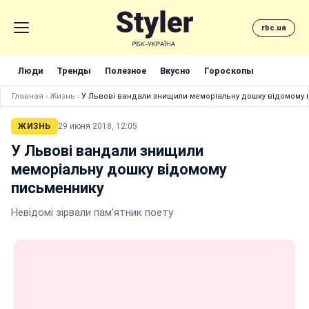
rbc.ua
Люди
Тренды
Полезное
Вкусно
Гороскопы
Главная
›
Жизнь
›
У Львові вандали знищили меморіальну дошку відомому
ЖИЗНЬ
29 июня 2018, 12:05
У Львові вандали знищили
меморіальну дошку відомому
письменнику
Невідомі зірвали пам'ятник поету