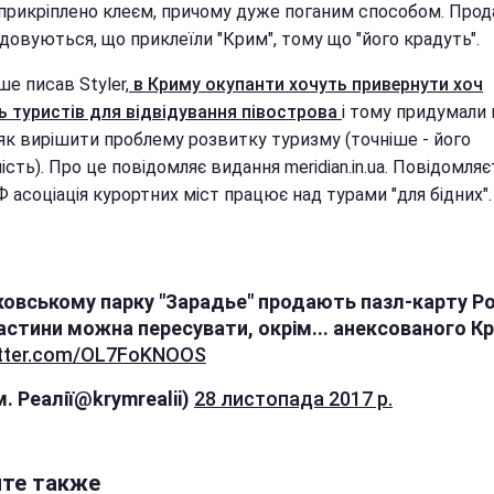
 прикріплено клеєм, причому дуже поганим способом. Прод
довуються, що приклеїли "Крим", тому що "його крадуть".
ше писав Styler,
в Криму окупанти хочуть привернути хоч
ь туристів для відвідування півострова
і тому придумали
 як вирішити проблему розвитку туризму (точніше - його
ість). Про це повідомляє видання meridian.in.ua. Повідомляє
 асоціація курортних міст працює над турами "для бідних".
овському парку "Зарадье" продають пазл-карту Росі
 частини можна пересувати, окрім... анексованого К
witter.com/OL7FoKNOOS
. Реалії@krymrealii)
28 листопада 2017 р.
йте также