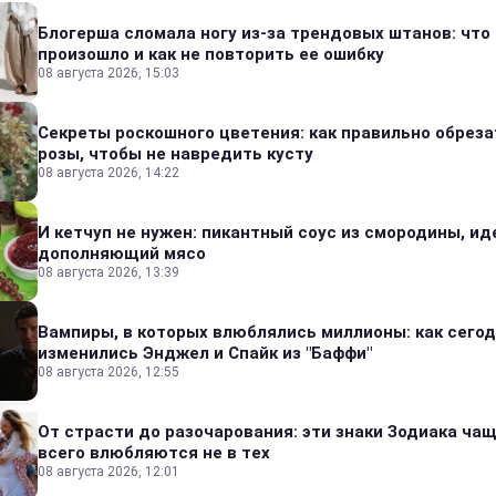
Блогерша сломала ногу из-за трендовых штанов: что
произошло и как не повторить ее ошибку
08 августа 2026, 15:03
Секреты роскошного цветения: как правильно обреза
розы, чтобы не навредить кусту
08 августа 2026, 14:22
И кетчуп не нужен: пикантный соус из смородины, и
дополняющий мясо
08 августа 2026, 13:39
Вампиры, в которых влюблялись миллионы: как сего
изменились Энджел и Спайк из "Баффи"
08 августа 2026, 12:55
От страсти до разочарования: эти знаки Зодиака ча
всего влюбляются не в тех
08 августа 2026, 12:01