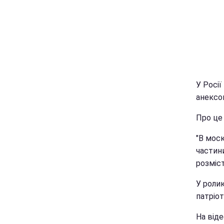
У Росії
анексов
Про це 
"В моск
частини
розміст
У роли
патріот
На віде