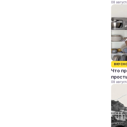
08 август
ВКУСН
Что пр
прост
08 август