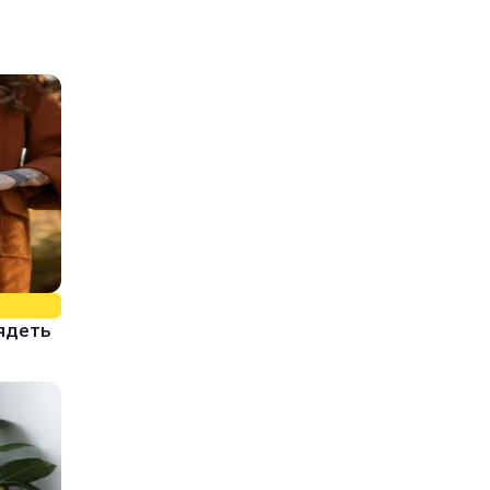
лядеть