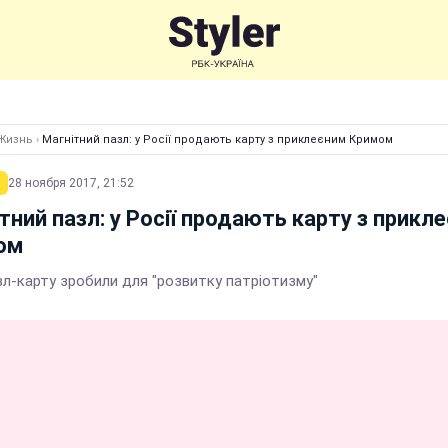
Жизнь
›
Магнітний пазл: у Росії продають карту з приклеєним Кримом
28 ноября 2017, 21:52
тний пазл: у Росії продають карту з прикл
ом
зл-карту зробили для "розвитку патріотизму"