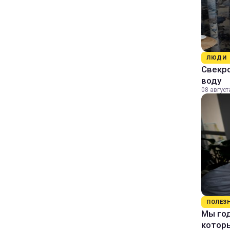
ЛЮДИ
Свекро
воду
08 август
ПОЛЕЗ
Мы го
которы