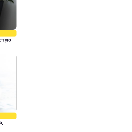
истую
й,