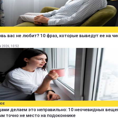
вь вас не любит? 10 фраз, которые выведут ее на ч
а 2026, 10:52
НОЕ
дами делаем это неправильно: 10 неочевидных веще
м точно не место на подоконнике