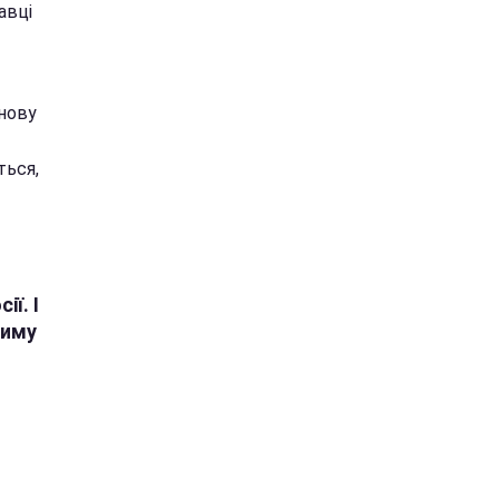
авці
 нову
ться,
ї. І
риму