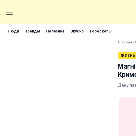
Люди
Тренды
Полезное
Вкусно
Гороскопы
Главная
›
ЖИЗНЬ
Магні
Крим
Дану па