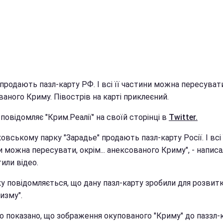
 продають пазл-карту РФ. І всі її частини можна пересувати
аного Криму. Півострів на карті приклеєний.
повідомляє "Крим.Реалії" на своїй сторінці в
Twitter.
овському парку "Зарадье" продають пазл-карту Росії. І всі 
 можна пересувати, окрім... анексованого Криму", - написа
или відео.
ку повідомляється, що дану пазл-карту зробили для розвит
изму".
о показано, що зображення окупованого "Криму" до паззл-к