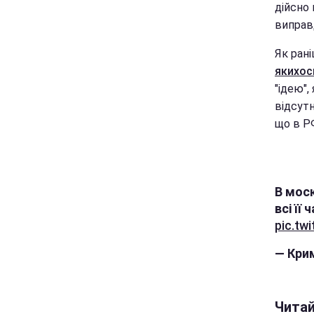
дійсно
виправ
Як рані
якихос
"ідею",
відсутн
що в РФ
В моск
всі її
pic.t
— Крим
Чита