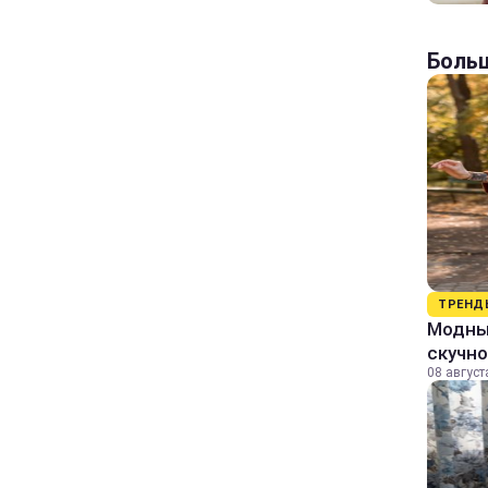
Больш
ТРЕНД
Модный
скучно
08 август