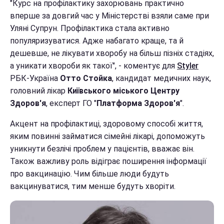
"Курс на профілактику захорювань практично
вперше за довгий час у Міністерстві взяли саме при
Уляні Супрун. Профілактика стала активно
популяризуватися.
Адже набагато краще, та й
дешевше, не лікувати хворобу на більш пізніх стадіях,
а уникати хвороби як такої", - коментує для
Styler
РБК-Україна
Отто Стойка
, кандидат медичних наук,
головний лікар
Київського міського Центру
Здоров'я
, експерт ГО "
Платформа Здоров'я
".
Акцент на профілактиці, здоровому способі життя,
яким повинні займатися сімейні лікарі, допоможуть
уникнути безлічі проблем у пацієнтів, вважає він.
Також важливу роль відіграє поширення інформації
про вакцинацію. Чим більше люди будуть
вакцинуватися, тим менше будуть хворіти.