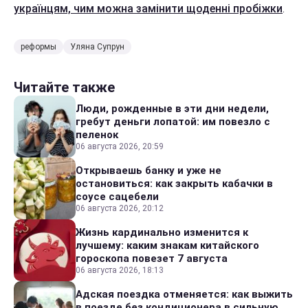
українцям, чим можна замінити щоденні пробіжки
.
реформы
Уляна Супрун
Читайте также
Люди, рожденные в эти дни недели,
гребут деньги лопатой: им повезло с
пеленок
06 августа 2026, 20:59
Открываешь банку и уже не
остановиться: как закрыть кабачки в
соусе сацебели
06 августа 2026, 20:12
Жизнь кардинально изменится к
лучшему: каким знакам китайского
гороскопа повезет 7 августа
06 августа 2026, 18:13
Адская поездка отменяется: как выжить
в поезде без кондиционера в сильную