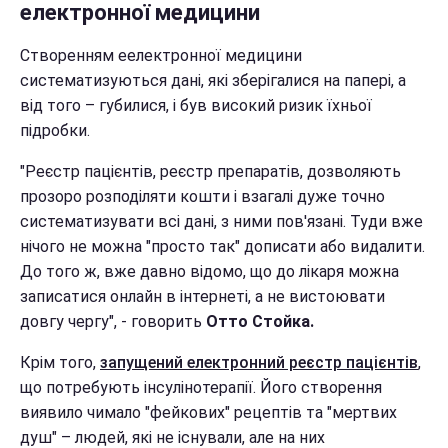
електронної медицини
Створенням е
електронної медицини
систематизуються дані, які зберігалися на папері, а
від того – губилися, і був високий ризик їхньої
підробки.
"Реєстр пацієнтів, реєстр препаратів, дозволяють
прозоро розподіляти кошти і взагалі дуже точно
систематизувати всі дані, з ними пов'язані. Туди вже
нічого не можна "просто так" дописати або видалити.
До того ж, вже давно відомо, що до лікаря можна
записатися онлайн в інтернеті, а не вистоювати
довгу чергу", - говорить
Отто Стойка.
Крім того,
запущений електронний реєстр пацієнтів
,
що потребують інсулінотерапії. Його створення
виявило чимало "фейкових" рецептів та "мертвих
душ" – людей, які не існували, але на них