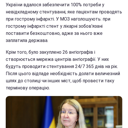
України вдалося забезпечити 100% потреби у
невідкладному стентуванні, яке пацієнтам проводять
при гострому інфаркті. У МОЗ наголошують: при
гострому інфаркті стент у лікарні зобов'язані
поставити безкоштовно, адже за нього вже
заплатила держава.
Крім того, було закуплено 26 ангіографів і
створюється мережа центрів ангіографії. У них
будуть проводити стентування 24/7 365 днів на рік.
Після цього відпаде необхідність долати величезний
шлях до столиці чи інших міст, щоб провести таку
термінову операцію.