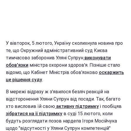
У вівторок, 5 лютого, Україну сколихнула новина про
те, що
Окружний адміністративний суд Києва
тимчасово заборонив Уляні Супрун
виконувати
обов'язки
міністра охорони здоров'я. Пізніше стало
відомо, що Кабінет Міністрів обов'язково
оскаржить
це рішення суду
.
В мережі відразу ж з'явилося безліч реакцій на
відсторонення Уляни Супрун від посади. Так, багато
хто висловив їй свою
активну підтримку
і пообіцяв
зібратися на її підтримку
в суді 15 лютого, коли
будуть розглядати позов нардепа Ігоря Мосійчука
щодо "відсутності у Уляни Супрун компетенцій"