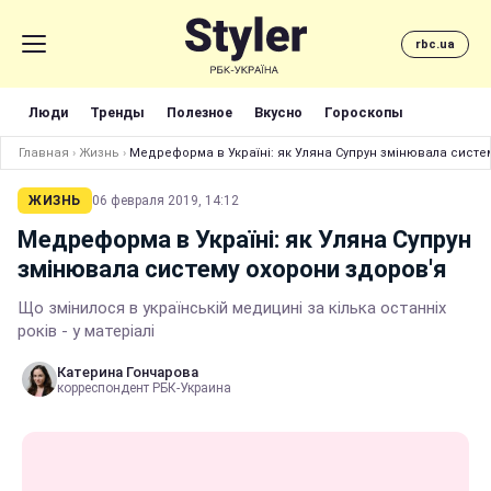
rbc.ua
Люди
Тренды
Полезное
Вкусно
Гороскопы
Главная
›
Жизнь
›
Медреформа в Україні: як Уляна Супрун змінювала систе
ЖИЗНЬ
06 февраля 2019, 14:12
Медреформа в Україні: як Уляна Супрун
змінювала систему охорони здоров'я
Що змінилося в українській медицині за кілька останніх
років - у матеріалі
Катерина Гончарова
корреспондент РБК-Украина