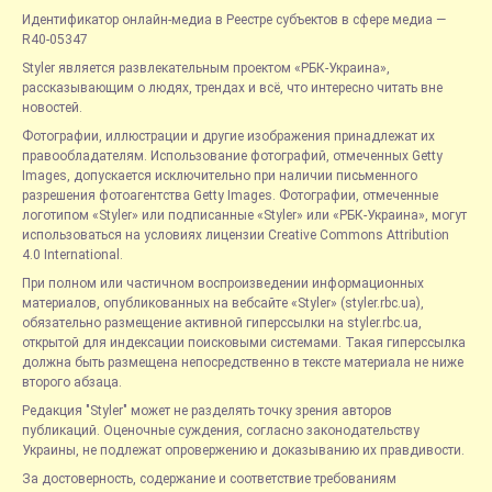
Идентификатор онлайн-медиа в Реестре субъектов в сфере медиа —
R40-05347
Styler является развлекательным проектом «РБК-Украина»,
рассказывающим о людях, трендах и всё, что интересно читать вне
новостей.
Фотографии, иллюстрации и другие изображения принадлежат их
правообладателям. Использование фотографий, отмеченных Getty
Images, допускается исключительно при наличии письменного
разрешения фотоагентства Getty Images. Фотографии, отмеченные
логотипом «Styler» или подписанные «Styler» или «РБК-Украина», могут
использоваться на условиях лицензии Creative Commons Attribution
4.0 International.
При полном или частичном воспроизведении информационных
материалов, опубликованных на вебсайте «Styler» (styler.rbc.ua),
обязательно размещение активной гиперссылки на styler.rbc.ua,
открытой для индексации поисковыми системами. Такая гиперссылка
должна быть размещена непосредственно в тексте материала не ниже
второго абзаца.
Редакция "Styler" может не разделять точку зрения авторов
публикаций. Оценочные суждения, согласно законодательству
Украины, не подлежат опровержению и доказыванию их правдивости.
За достоверность, содержание и соответствие требованиям