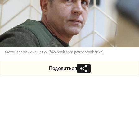
Фото: Володимир Балух (facebook.com petroporoshenko)
Поделиться