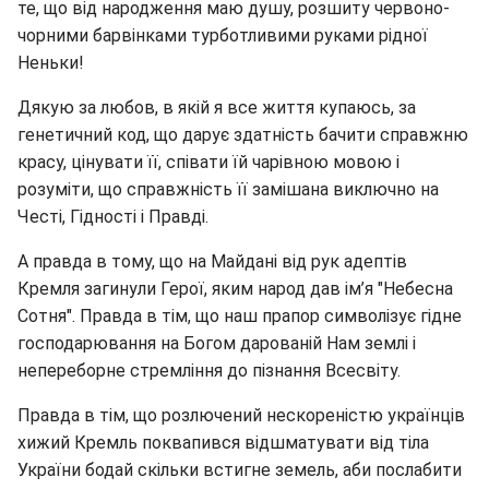
те, що від народження маю душу, розшиту червоно-
чорними барвінками турботливими руками рідної
Неньки!
Дякую за любов, в якій я все життя купаюсь, за
генетичний код, що дарує здатність бачити справжню
красу, цінувати її, співати їй чарівною мовою і
розуміти, що справжність її замішана виключно на
Честі, Гідності і Правді.
А правда в тому, що на Майдані від рук адептів
Кремля загинули Герої, яким народ дав ім’я "Небесна
Сотня". Правда в тім, що наш прапор символізує гідне
господарювання на Богом дарованій Нам землі і
непереборне стремління до пізнання Всесвіту.
Правда в тім, що розлючений нескореністю українців
хижий Кремль поквапився відшматувати від тіла
України бодай скільки встигне земель, аби послабити