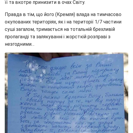
її та вкотре принизити в очах Світу.
Правда в тім, що його (Кремля) влада на тимчасово
окупованих територіях, як і на території 1/7 частини
суші загалом, тримається на тотальній брехливій
пропаганді та залякуванні і жорсткій розправі з
незгодними…