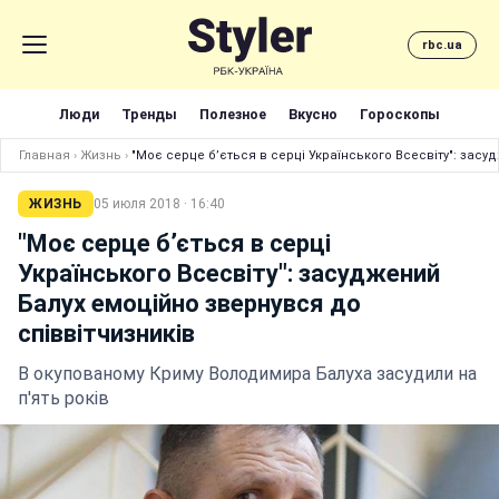
rbc.ua
Люди
Тренды
Полезное
Вкусно
Гороскопы
Главная
›
Жизнь
›
"Моє серце б’ється в серці Українського Всесвіту": засу
ЖИЗНЬ
05 июля 2018 · 16:40
"Моє серце б’ється в серці
Українського Всесвіту": засуджений
Балух емоційно звернувся до
співвітчизників
В окупованому Криму Володимира Балуха засудили на
п'ять років