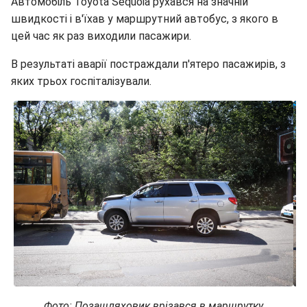
Автомобіль Toyota Sequoia рухався на значній
швидкості і в'їхав у маршрутний автобус, з якого в
цей час як раз виходили пасажири.
В результаті аварії постраждали п'ятеро пасажирів, з
яких трьох госпіталізували.
Фото: Позашляховик врізався в маршрутку