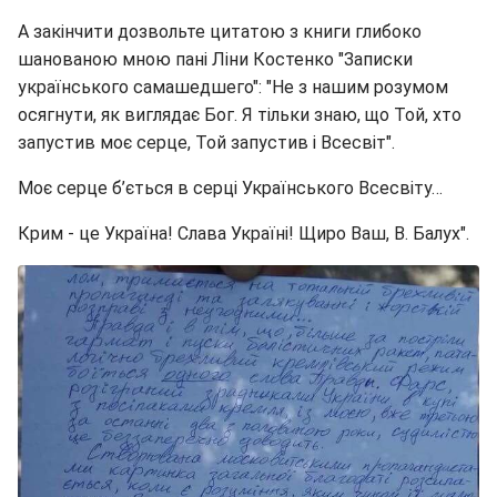
А закінчити дозвольте цитатою з книги глибоко
шанованою мною пані Ліни Костенко "Записки
українського самашедшего": "Не з нашим розумом
осягнути, як виглядає Бог. Я тільки знаю, що Той, хто
запустив моє серце, Той запустив і Всесвіт".
Моє серце б’ється в серці Українського Всесвіту…
Крим - це Україна! Слава Україні! Щиро Ваш, В. Балух".