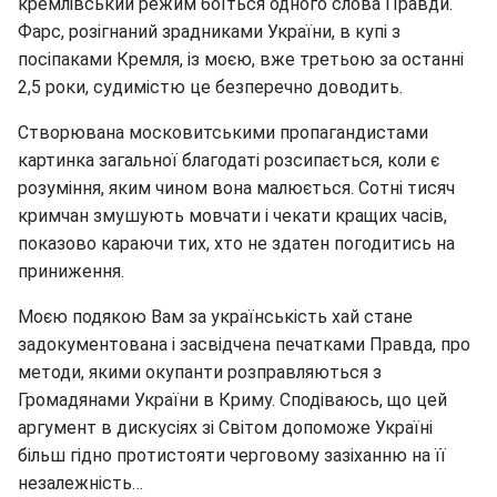
кремлівський режим боїться одного слова Правди.
Фарс, розігнаний зрадниками України, в купі з
посіпаками Кремля, із моєю, вже третьою за останні
2,5 роки, судимістю це безперечно доводить.
Створювана московитськими пропагандистами
картинка загальної благодаті розсипається, коли є
розуміння, яким чином вона малюється. Сотні тисяч
кримчан змушують мовчати і чекати кращих часів,
показово караючи тих, хто не здатен погодитись на
приниження.
Моєю подякою Вам за українськість хай стане
задокументована і засвідчена печатками Правда, про
методи, якими окупанти розправляються з
Громадянами України в Криму. Сподіваюсь, що цей
аргумент в дискусіях зі Світом допоможе Україні
більш гідно протистояти черговому зазіханню на її
незалежність…