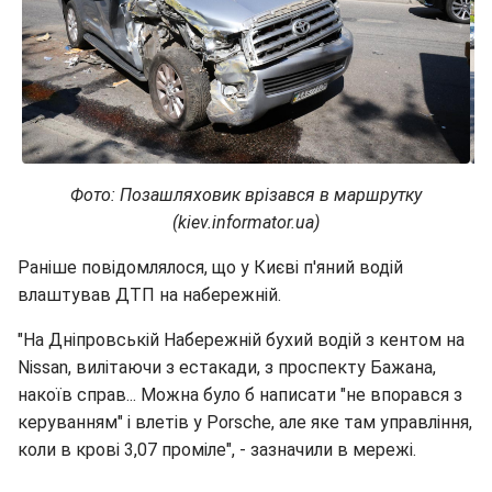
Фото: Позашляховик врізався в маршрутку
(kiev.informator.ua)
Раніше повідомлялося, що у Києві п'яний водій
влаштував ДТП на набережній.
"На Дніпровській Набережній бухий водій з кентом на
Nissan, вилітаючи з естакади, з проспекту Бажана,
накоїв справ... Можна було б написати "не впорався з
керуванням" і влетів у Porsche, але яке там управління,
коли в крові 3,07 проміле", - зазначили в мережі.