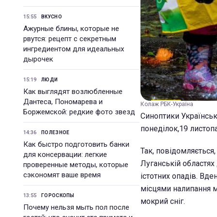
15:55
ВКУСНО
Ажурные блины, которые не
рвутся: рецепт с секретным
ингредиентом для идеальных
дырочек
15:19
ЛЮДИ
Как выглядят возлюбленные
Дантеса, Пономарева и
Колаж РБК-Україна
Боржемской: редкие фото звезд
Синоптики Українсь
понеділок,19 листопа
14:36
ПОЛЕЗНОЕ
Как быстро подготовить банки
Так, повідомляється, 
для консервации: легкие
Луганській областях д
проверенные методы, которые
сэкономят ваше время
істотних опадів. Вде
місцями налипання мо
13:55
ГОРОСКОПЫ
мокрий сніг.
Почему нельзя мыть пол после