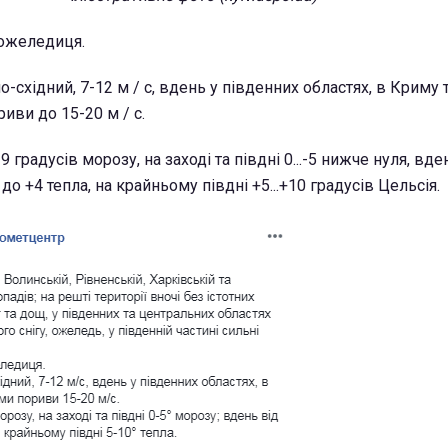
 ожеледиця.
но-східний, 7-12 м / с, вдень у південних областях, в Криму 
иви до 15-20 м / с.
 градусів морозу, на заході та півдні 0...-5 нижче нуля, вде
до +4 тепла, на крайньому півдні +5...+10 градусів Цельсія.