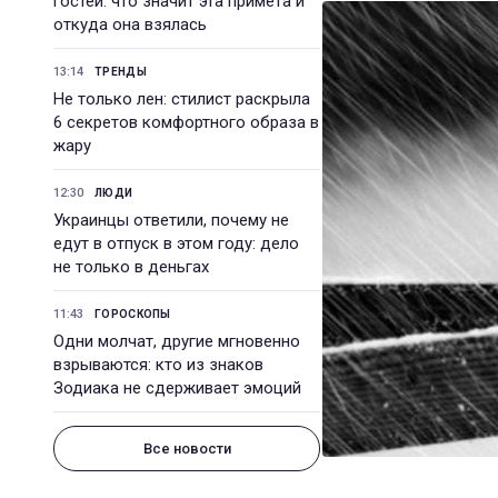
гостей: что значит эта примета и
откуда она взялась
13:14
ТРЕНДЫ
Не только лен: стилист раскрыла
6 секретов комфортного образа в
жару
12:30
ЛЮДИ
Украинцы ответили, почему не
едут в отпуск в этом году: дело
не только в деньгах
11:43
ГОРОСКОПЫ
Одни молчат, другие мгновенно
взрываются: кто из знаков
Зодиака не сдерживает эмоций
Все новости