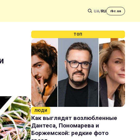
UA
/
RU
rbc.ua
ТОП
и
ЛЮДИ
Как выглядят возлюбленные
Дантеса, Пономарева и
Боржемской: редкие фото