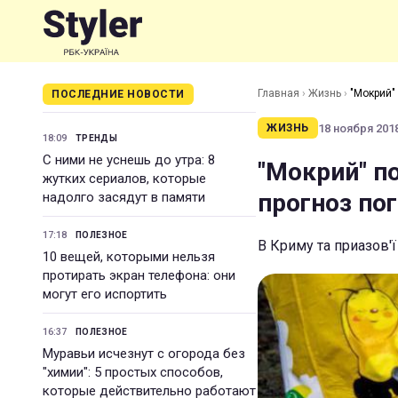
Главная
›
Жизнь
›
"Мокрий"
ПОСЛЕДНИЕ НОВОСТИ
18 ноября 2018
ЖИЗНЬ
18:09
ТРЕНДЫ
С ними не уснешь до утра: 8
"Мокрий" п
жутких сериалов, которые
прогноз по
надолго засядут в памяти
17:18
ПОЛЕЗНОЕ
В Криму та приазов'ї
10 вещей, которыми нельзя
протирать экран телефона: они
могут его испортить
16:37
ПОЛЕЗНОЕ
Муравьи исчезнут с огорода без
"химии": 5 простых способов,
которые действительно работают