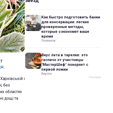
звезд
Как быстро подготовить банки
для консервации: легкие
проверенные методы,
которые сэкономят ваше
время
Полезное
Вкус лета в тарелке: это
гаспачо от участницы
у
"МастерШеф" покоряет с
ok
.
первой ложки
Вкусно
 Харківській і
і, без
них областях
ні дощі та