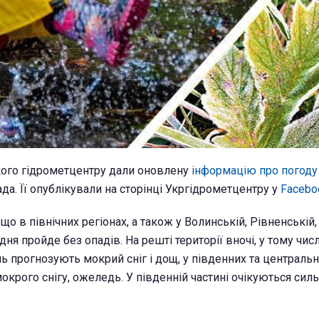
кого гідрометцентру дали оновлену
інформацію про погоду
да. Її опублікували на сторінці Укргідрометцентру у
Facebo
що в північних регіонах, а також у Волинській, Рівненській,
ня пройде без опадів. На решті території вночі, у тому числ
нь прогнозують мокрий сніг і дощ, у південних та централь
крого снігу, ожеледь. У південній частині очікуються силь