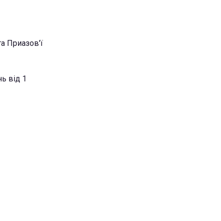
та Приазов'ї
нь від 1