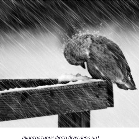
Ілюстративне фото (kyiv.depo.ua)