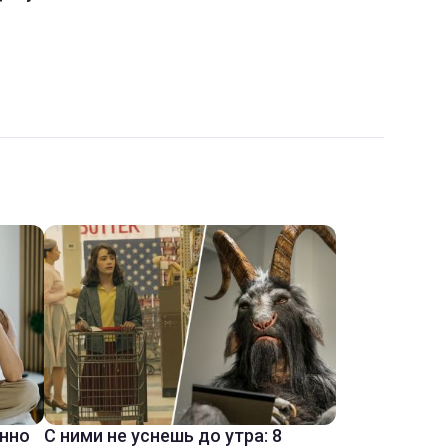
енно
С ними не уснешь до утра: 8