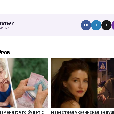
татья?
FB
TG
X
узьями