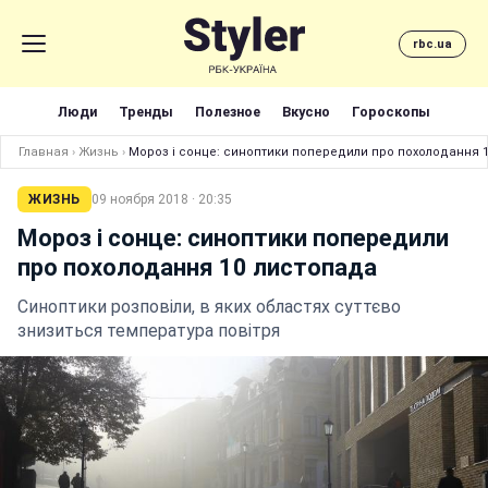
rbc.ua
Люди
Тренды
Полезное
Вкусно
Гороскопы
Главная
›
Жизнь
›
Мороз і сонце: синоптики попередили про похолодання 
ЖИЗНЬ
09 ноября 2018 · 20:35
Мороз і сонце: синоптики попередили
про похолодання 10 листопада
Синоптики розповіли, в яких областях суттєво
знизиться температура повітря