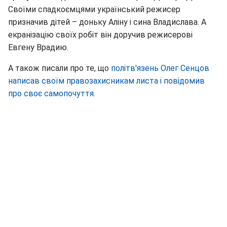
Своїми спадкоємцями український режисер
призначив дітей – доньку Аліну і сина Владислава. А
екранізацію своїх робіт він доручив режисерові
Евгену Врадию.
А також писали про те, що
політв'язень Олег Сенцов
написав своїм правозахисникам листа і повідомив
про своє самопочуття.