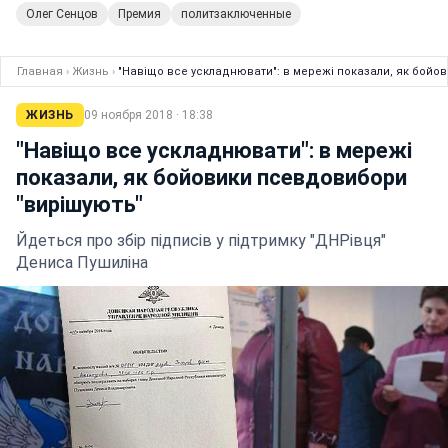
Олег Сенцов
Премия
политзаключенные
Главная
›
Жизнь
›
"Навіщо все ускладнювати": в мережі показали, як бойо
ЖИЗНЬ
09 ноября 2018 · 18:38
"Навіщо все ускладнювати": в мережі
показали, як бойовики псевдовибори
"вирішують"
Йдеться про збір підписів у підтримку "ДНРівця"
Дениса Пушиліна