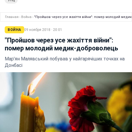
Главная
›
Война
›
"Пройшов через усе жахіття війни": помер молодий меди
ВОЙНА
09 ноября 2018 · 20:01
"Пройшов через усе жахіття війни":
помер молодий медик-доброволець
Мар’ян Малявський побував у найгарячіших точках на
Донбасі