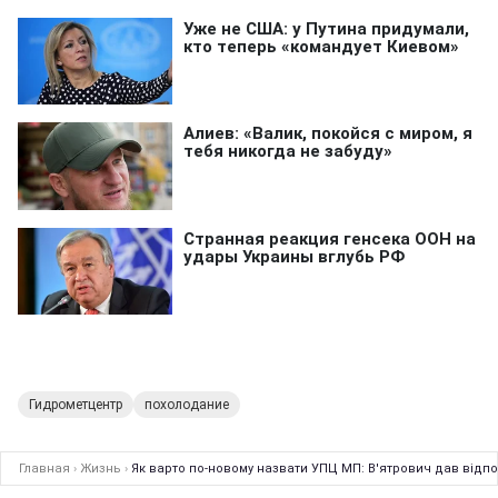
Гидрометцентр
похолодание
Главная
›
Жизнь
›
Як варто по-новому назвати УПЦ МП: В'ятрович дав відп