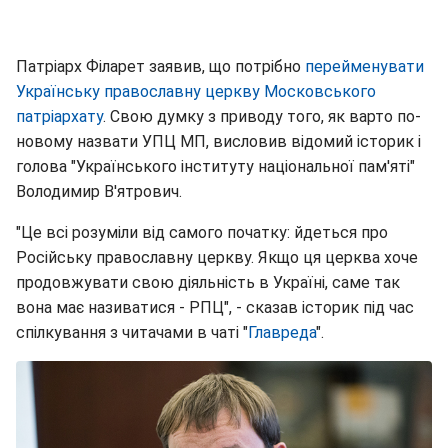
Патріарх Філарет заявив, що потрібно
перейменувати
Українську православну церкву Московського
патріархату
. Свою думку з приводу того, як варто по-
новому назвати УПЦ МП, висловив відомий історик і
голова "Українського інституту національної пам'яті"
Володимир В'ятрович.
"Це всі розуміли від самого початку: йдеться про
Російську православну церкву. Якщо ця церква хоче
продовжувати свою діяльність в Україні, саме так
вона має називатися - РПЦ", - сказав історик під час
спілкування з читачами в чаті "
Главреда
".