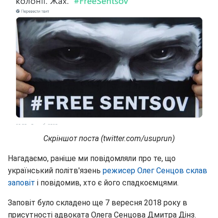
Скріншот поста (twitter.com/usuprun)
Нагадаємо, раніше ми повідомляли про те, що
український політв'язень
режисер Олег Сенцов склав
заповіт
і повідомив, хто є його спадкоємцями.
Заповіт було складено ще 7 вересня 2018 року в
присутності адвоката Олега Сенцова Дмитра Дінз.