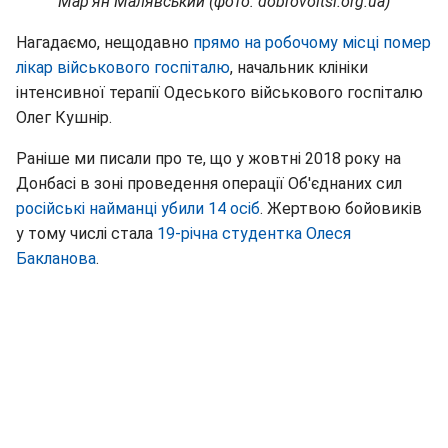
Мар'ян Малявський (фото: dobrovoltsi.org.ua)
Нагадаємо, нещодавно
прямо на робочому місці помер
лікар військового госпіталю
, начальник клініки
інтенсивної терапії Одеського військового госпіталю
Олег Кушнір.
Раніше ми писали про те, що у жовтні 2018 року на
Донбасі в зоні проведення операції Об'єднаних сил
російські найманці убили 14 осіб
. Жертвою бойовиків
у тому числі стала
19-річна студентка Олеся
Бакланова
.