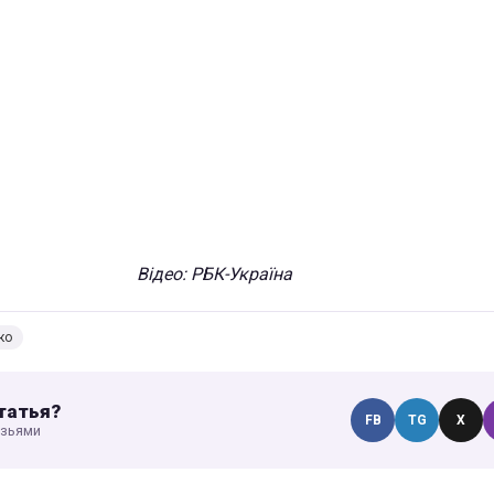
Відео: РБК-Україна
ко
татья?
FB
TG
X
узьями