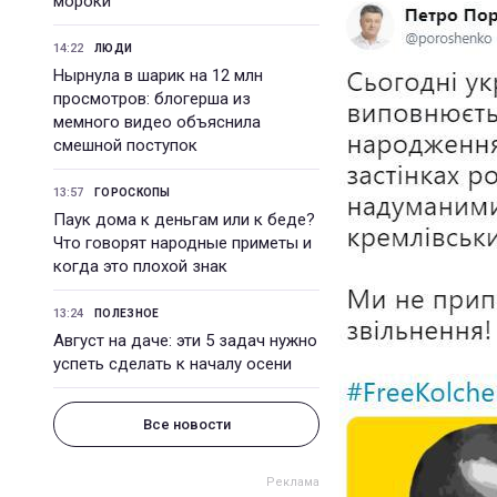
мороки
14:22
ЛЮДИ
Нырнула в шарик на 12 млн
просмотров: блогерша из
мемного видео объяснила
смешной поступок
13:57
ГОРОСКОПЫ
Паук дома к деньгам или к беде?
Что говорят народные приметы и
когда это плохой знак
13:24
ПОЛЕЗНОЕ
Август на даче: эти 5 задач нужно
успеть сделать к началу осени
Все новости