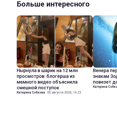
Больше интересного
Нырнула в шарик на 12 млн
Венера пе
просмотров: блогерша из
знакам Зо
мемного видео объяснила
повезет д
смешной поступок
Катерина Собк
Катерина Собкова
·
05 августа 2026, 14:22