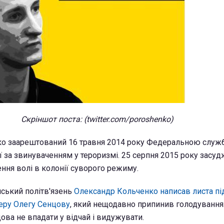
Скріншот поста: (twitter.com/poroshenko)
ко заарештований 16 травня 2014 року Федеральною служ
ї за звинуваченням у тероризмі. 25 серпня 2015 року засуд
ення волі в колонії суворого режиму.
нський політв'язень
Олександр Кольченко написав листа п
еру Олегу Сенцову
, який нещодавно припинив голодування.
ова не впадати у відчай і видужувати.