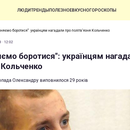
ЛЮДИ
ТРЕНДЫ
ПОЛЕЗНОЕ
ВКУСНО
ГОРОСКОПЫ
иняємо боротися": українцям нагадали про політв'язня Кольченко
 · 12:02
яємо боротися": українцям нагад
я Кольченко
топада Олександру виповнилося 29 років