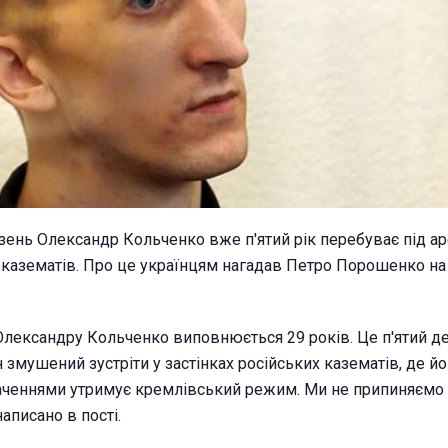
язень Олександр Кольченко вже п'ятий рік перебуває під а
х казематів. Про це українцям нагадав Петро Порошенко на
Олександру Кольченко виповнюється 29 років. Це п'ятий д
 змушений зустріти у застінках російських казематів, де йо
ченнями утримує кремлівський режим. Ми не припиняємо 
написано в пості.