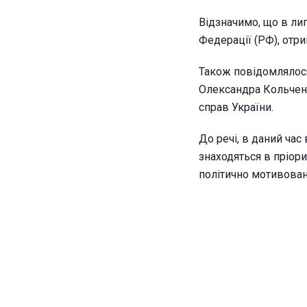
Відзначимо, що в ли
Федерації (РФ), отри
Також повідомлялося
Олександра Кольче
справ України.
До речі, в даний час
знаходяться в пріор
політично мотивова