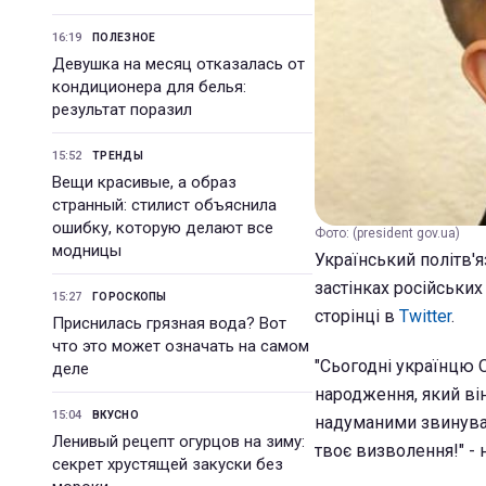
16:19
ПОЛЕЗНОЕ
Девушка на месяц отказалась от
кондиционера для белья:
результат поразил
15:52
ТРЕНДЫ
Вещи красивые, а образ
странный: стилист объяснила
ошибку, которую делают все
Фото: (president gov.ua)
модницы
Український політв'
застінках російськи
15:27
ГОРОСКОПЫ
сторінці в
Twitter
.
Приснилась грязная вода? Вот
что это может означать на самом
"Сьогодні українцю 
деле
народження, який він
15:04
ВКУСНО
надуманими звинува
Ленивый рецепт огурцов на зиму:
твоє визволення!" - 
секрет хрустящей закуски без