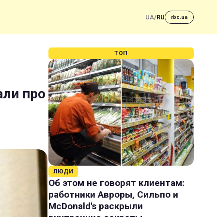
UA
/
RU
rbc.ua
ТОП
али про
ЛЮДИ
Об этом не говорят клиентам:
работники Авроры, Сильпо и
McDonald's раскрыли