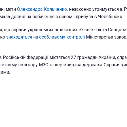
пні мати
Олександра Кольченко
, незаконно утримується в Р
мала дозвіл на побачення з сином і прибула в Челябінськ.
, що справи українських політичних в'язнів Олега Сенцова 
нко
знаходяться на особливому контролі
Міністерства зако
 в Російській Федерації містяться 27 громадян України, спр
итетному полі зору МЗС та керівництва держави. Справи цих
ними.