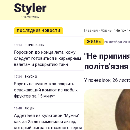
Главная
›
Жизнь
›
"Не прип
ПОСЛЕДНИЕ НОВОСТИ
26 ноября 2018
ЖИЗНЬ
18:13
ГОРОСКОПЫ
Гороскоп до конца лета: кому
"Не припин
следует готовиться к карьерным
політв'язн
взлетам и раскрытию тайн
17:34
ВКУСНО
У понеділок, 26 лис
Варить не нужно: как закрыть
освежающий компот из любых
фруктов за 15 минут
16:48
ЛЮДИ
Ардет Бей из культовой "Мумии":
как за 25 лет изменился актер,
который сыграл отважного героя