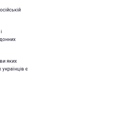
осійській
і
рдонних
ави яких
 українців є