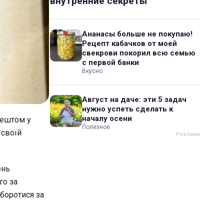
внутренние секреты
Ананасы больше не покупаю!
Рецепт кабачков от моей
свекрови покорил всю семью
с первой банки
Вкусно
Август на даче: эти 5 задач
нужно успеть сделать к
началу осени
рештом у
Полезное
 своїй
ень
го за
боротися за