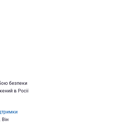
бою безпеки
жений в Росії
ідтримки
 Він