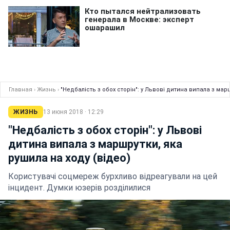
Главная
›
Жизнь
›
"Недбалість з обох сторін": у Львові дитина випала з мар
ЖИЗНЬ
13 июня 2018 · 12:29
"Недбалість з обох сторін": у Львові
дитина випала з маршрутки, яка
рушила на ходу (відео)
Користувачі соцмереж бурхливо відреагували на цей
інцидент. Думки юзерів розділилися