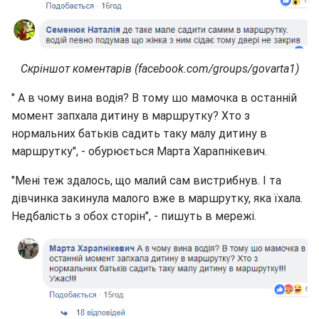
Скріншот коментарів (facebook.com/groups/govarta1)
" А в чому вина водія? В тому шо мамочка в останній
момент запхала дитину в маршрутку? Хто з
нормальних батьків садить таку малу дитину в
маршрутку", - обурюється Марта Харапнікевич.
"Мені теж здалось, що малий сам вистрибнув. І та
дівчинка закинула малого вже в маршрутку, яка їхала.
Недбалість з обох сторін", - пишуть в мережі.