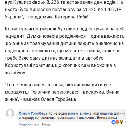
вул.Кульпарківській, 226 та встановили дані водія. На
нього було винесено постанову за ст.125 п.21.4 ПДР
України", - повідомила Катерина Рибій.
Користувачі соцмереж бурхливо відреагували на цей
інцидент. Думки юзерів розділилися – одні вважають,
що вина за травмування дитини лежить виключно на
водієві, інші вважають, що мати теж винна, адже не
треба було саму дитину залишати в автобусі.
Користувачі помітили, що хлопчик сам вискочив з
автобусу.
"То не водій винен, а жінка, яка лишила дитину в
маршрутці - хлопчик перелякався і вискочив. Винна
жінка", - вважає Олеся Горобець.