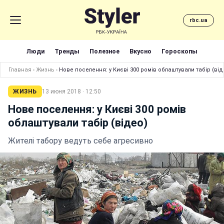
rbc.ua
Люди
Тренды
Полезное
Вкусно
Гороскопы
Главная
›
Жизнь
›
Нове поселення: у Києві 300 ромів облаштували табір (від
ЖИЗНЬ
13 июня 2018 · 12:50
Нове поселення: у Києві 300 ромів
облаштували табір (відео)
Жителі табору ведуть себе агресивно