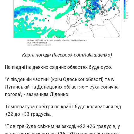
Карта погоди (facebook.com/tala.didenko)
На півдні і в деяких східних областях буде сухо.
"У південній частині (крім Одеської області) та в
Луганській та Донецьких областях – суха сонячна
погода", - зазначила Діденко.
Температура повітря по країні буде коливатися від
+22 до +33 градусів.
"Повітря буде свіжим на заході, +22 +26 градусів, у
загальному очікується +26 +30 градусів. На півдні і