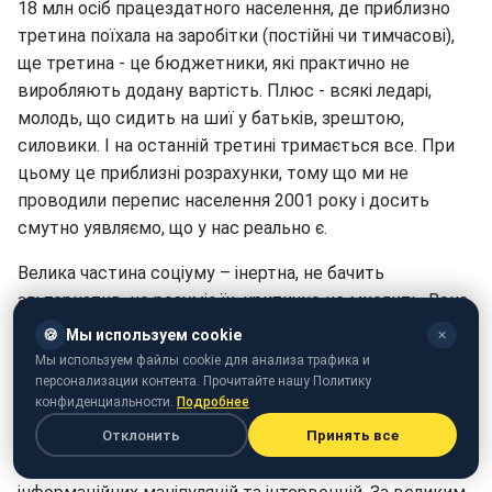
18 млн осіб працездатного населення, де приблизно
третина поїхала на заробітки (постійні чи тимчасові),
ще третина - це бюджетники, які практично не
виробляють додану вартість. Плюс - всякі ледарі,
молодь, що сидить на шиї у батьків, зрештою,
силовики. І на останній третині тримається все. При
цьому це приблизні розрахунки, тому що ми не
проводили перепис населення 2001 року і досить
смутно уявляємо, що у нас реально є.
Велика частина соціуму – інертна, не бачить
альтернатив, не розуміє їх, критично не мислить. Вона
знаходиться під потужним впливом засобів масової
🍪
Мы используем cookie
✕
інформації, включаючи інтернет. Але, насамперед, під
Мы используем файлы cookie для анализа трафика и
впливом телебачення. 80% українців отримують
персонализации контента. Прочитайте нашу Политику
конфиденциальности.
Подробнее
інформацію про світ з телевізора. Оскільки критично
Отклонить
Принять все
мислити в школах і вузах українців не вчили і не
вчать, то ця маса населення вкрай схильна до