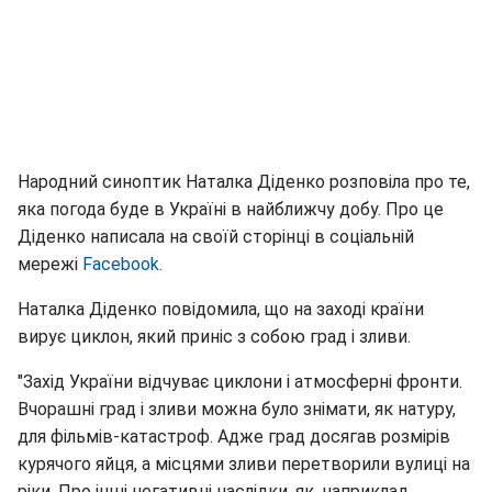
Народний синоптик Наталка Діденко розповіла про те,
яка погода буде в Україні в найближчу добу. Про це
Діденко написала на своїй сторінці в соціальній
мережі
Facebook.
Наталка Діденко повідомила, що на заході країни
вирує циклон, який приніс з собою град і зливи.
"Захід України відчуває циклони і атмосферні фронти.
Вчорашні град і зливи можна було знімати, як натуру,
для фільмів-катастроф. Адже град досягав розмірів
курячого яйця, а місцями зливи перетворили вулиці на
ріки. Про інші негативні наслідки, як, наприклад,