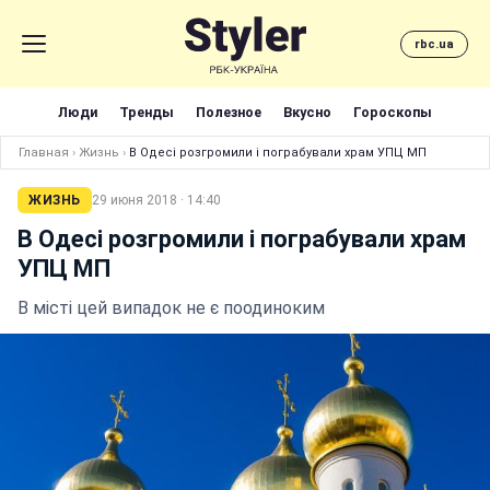
rbc.ua
Люди
Тренды
Полезное
Вкусно
Гороскопы
Главная
›
Жизнь
›
В Одесі розгромили і пограбували храм УПЦ МП
ЖИЗНЬ
29 июня 2018 · 14:40
В Одесі розгромили і пограбували храм
УПЦ МП
В місті цей випадок не є поодиноким