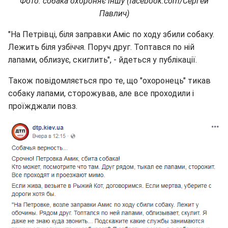
Фото: собака охороняє іншу (facebook.com/Сергей
Павлич)
"На Петрівці, біля заправки Аміс по ходу збили собаку.
Лежить біля узбіччя. Поруч друг. Топтався по ній
лапами, облизує, скиглить", - йдеться у публікації.
Також повідомляється про те, що "охоронець" тикав
собаку лапами, сторожував, але все проходили і
проїжджали повз.