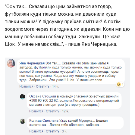
"Ось так.... Сказали що цим займатися автодор,
футболяли куди тільки можна, ми дзвонили куди
тільки можна! У підсумку приїхав смітник! А потім
зоодопомога через півгодини, як відвезли. Коли ми цю
машину побачили і собаку туди.. Закинули.. Це жах!
Шок.. У мене немає слів...", - пише Яна Чернецька.