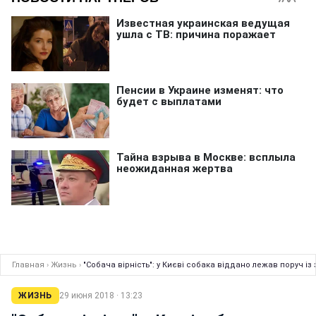
Главная
›
Жизнь
›
"Собача вірність": у Києві собака віддано лежав поруч і
ЖИЗНЬ
29 июня 2018 · 13:23