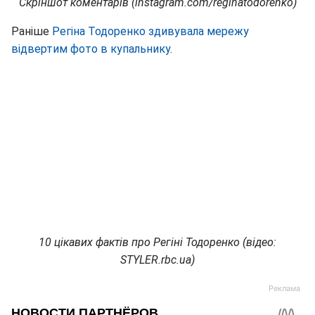
Скріншот коментарів (instagram.com/reginatodorenko)
Раніше
Регіна Тодоренко здивувала мережу
відвертим фото в купальнику
.
10 цікавих фактів про Регіні Тодоренко (відео:
STYLER.rbc.ua)