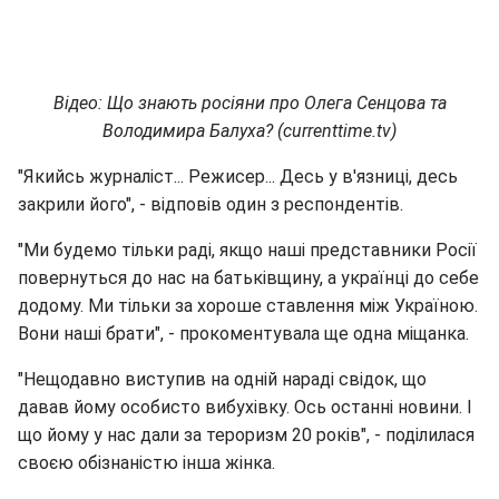
Відео: Що знають росіяни про Олега Сенцова та
Володимира Балуха? (currenttime.tv)
"Якийсь журналіст... Режисер... Десь у в'язниці, десь
закрили його", - відповів один з респондентів.
"Ми будемо тільки раді, якщо наші представники Росії
повернуться до нас на батьківщину, а українці до себе
додому. Ми тільки за хороше ставлення між Україною.
Вони наші брати", - прокоментувала ще одна міщанка.
"Нещодавно виступив на одній нараді свідок, що
давав йому особисто вибухівку. Ось останні новини. І
що йому у нас дали за тероризм 20 років", - поділилася
своєю обізнаністю інша жінка.