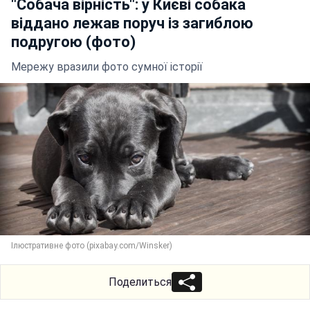
"Собача вірність": у Києві собака
віддано лежав поруч із загиблою
подругою (фото)
Мережу вразили фото сумної історії
Ілюстративне фото (pixabay.com/Winsker)
Поделиться