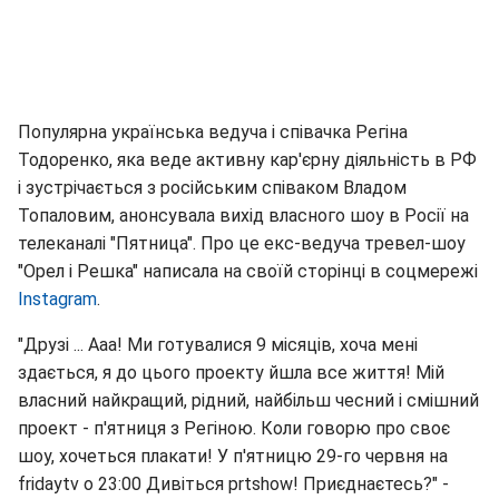
Популярна українська ведуча і співачка Регіна
Тодоренко, яка веде активну кар'єрну діяльність в РФ
і зустрічається з російським співаком Владом
Топаловим, анонсувала вихід власного шоу в Росії на
телеканалі "Пятница". Про це екс-ведуча тревел-шоу
"Орел і Решка" написала на своїй сторінці в соцмережі
Instagram
.
"Друзі ... Ааа! Ми готувалися 9 місяців, хоча мені
здається, я до цього проекту йшла все життя! Мій
власний найкращий, рідний, найбільш чесний і смішний
проект - п'ятниця з Регіною. Коли говорю про своє
шоу, хочеться плакати! У п'ятницю 29-го червня на
fridaytv о 23:00 Дивіться prtshow! Приєднаєтесь?" -