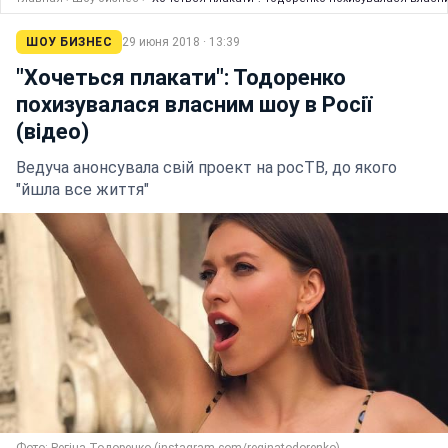
ШОУ БИЗНЕС
29 июня 2018 · 13:39
"Хочеться плакати": Тодоренко
похизувалася власним шоу в Росії
(відео)
Ведуча анонсувала свій проект на росТВ, до якого
"йшла все життя"
Фото: Регіна Тодоренко (instagram.com/reginatodorenko)