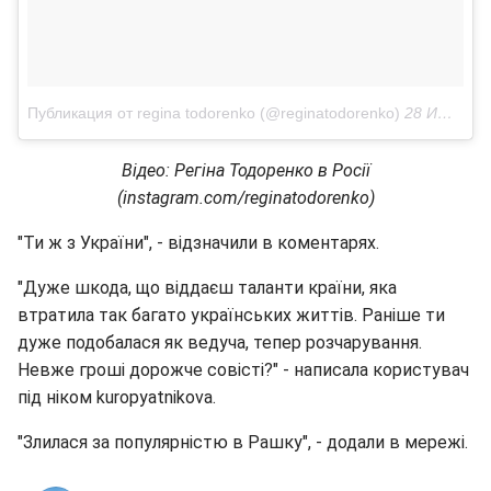
Публикация от regina todorenko (@reginatodorenko)
28 Июн 2018 в 10:48 PDT
Відео: Регіна Тодоренко в Росії
(instagram.com/reginatodorenko)
"Ти ж з України", - відзначили в коментарях.
"Дуже шкода, що віддаєш таланти країни, яка
втратила так багато українських життів. Раніше ти
дуже подобалася як ведуча, тепер розчарування.
Невже гроші дорожче совісті?" - написала користувач
під ніком kuropyatnikova.
"Злилася за популярністю в Рашку", - додали в мережі.