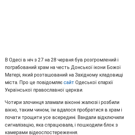
В Одесі в ніч з 27 на 28 червня був розгромлений і
пограбований храм на честь Донської ікони Божої
Матері, який розташований на Західному кладовищі
міста. Про це повідомляє
сайт
Одеської єпархії
Української православної церкви.
Чотири злочинця зламали віконні жалюзі і розбили
вікно, таким чином, їм вдалося пробратися в храм і
почати трощити усе всередині. Вандали відключили
сигналізацію, яка спрацювала, і пошкодили блок з
камерами відеоспостереження.