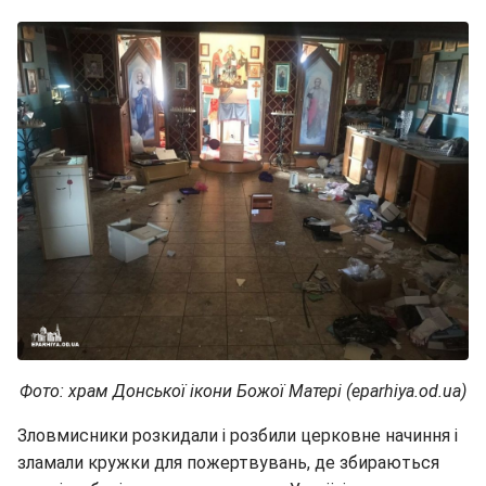
Фото: храм Донської ікони Божої Матері (eparhiya.od.ua)
Зловмисники розкидали і розбили церковне начиння і
зламали кружки для пожертвувань, де збираються