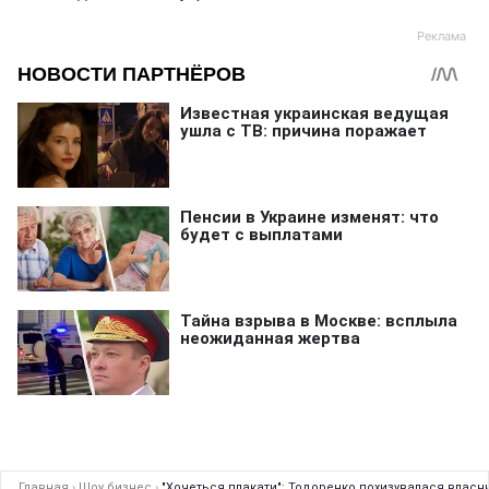
Главная
›
Шоу бизнес
›
"Хочеться плакати": Тодоренко похизувалася власним