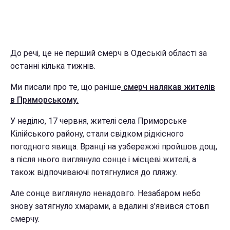
До речі, це не перший смерч в Одеській області за
останні кілька тижнів.
Ми писали про те, що раніше
смерч налякав жителів
в Приморському.
У неділю, 17 червня, жителі села Приморське
Кілійського району, стали свідком рідкісного
погодного явища. Вранці на узбережжі пройшов дощ,
а після нього виглянуло сонце і місцеві жителі, а
також відпочиваючі потягнулися до пляжу.
Але сонце виглянуло ненадовго. Незабаром небо
знову затягнуло хмарами, а вдалині з'явився стовп
смерчу.