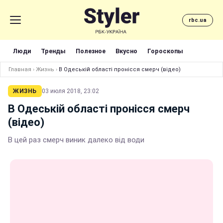
rbc.ua
Люди
Тренды
Полезное
Вкусно
Гороскопы
Главная
›
Жизнь
›
В Одеській області пронісся смерч (відео)
ЖИЗНЬ
03 июля 2018, 23:02
В Одеській області пронісся смерч
(відео)
В цей раз смерч виник далеко від води