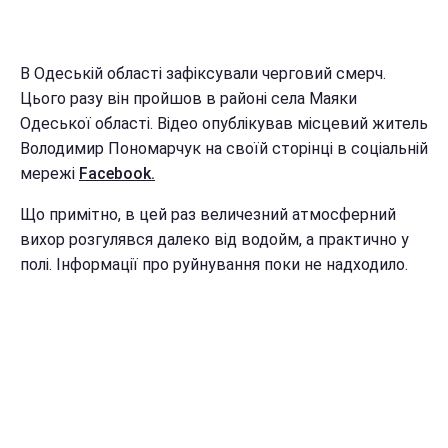
В Одеській області зафіксували черговий смерч.
Цього разу він пройшов в районі села Маяки
Одеської області. Відео опублікував місцевий житель
Володимир Пономарчук на своїй сторінці в соціальній
мережі
Facebook.
Що примітно, в цей раз величезний атмосферний
вихор розгулявся далеко від водойм, а практично у
полі. Інформації про руйнування поки не надходило.