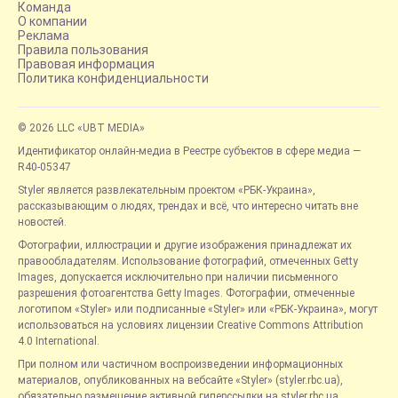
Команда
О компании
Реклама
Правила пользования
Правовая информация
Политика конфиденциальности
© 2026 LLC «UBT MEDIA»
Идентификатор онлайн-медиа в Реестре субъектов в сфере медиа —
R40-05347
Styler является развлекательным проектом «РБК-Украина»,
рассказывающим о людях, трендах и всё, что интересно читать вне
новостей.
Фотографии, иллюстрации и другие изображения принадлежат их
правообладателям. Использование фотографий, отмеченных Getty
Images, допускается исключительно при наличии письменного
разрешения фотоагентства Getty Images. Фотографии, отмеченные
логотипом «Styler» или подписанные «Styler» или «РБК-Украина», могут
использоваться на условиях лицензии Creative Commons Attribution
4.0 International.
При полном или частичном воспроизведении информационных
материалов, опубликованных на вебсайте «Styler» (styler.rbc.ua),
обязательно размещение активной гиперссылки на styler.rbc.ua,