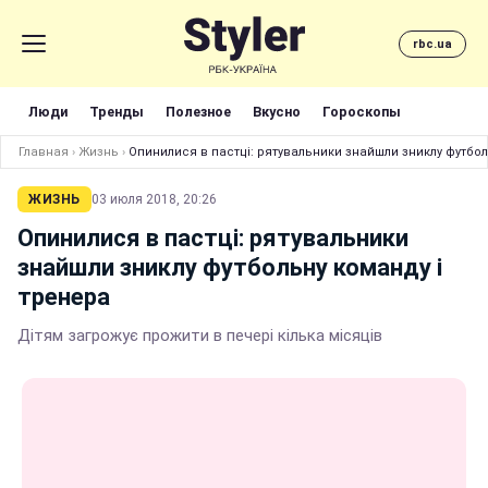
rbc.ua
Люди
Тренды
Полезное
Вкусно
Гороскопы
Главная
›
Жизнь
›
Опинилися в пастці: рятувальники знайшли зниклу футбол
ЖИЗНЬ
03 июля 2018, 20:26
Опинилися в пастці: рятувальники
знайшли зниклу футбольну команду і
тренера
Дітям загрожує прожити в печері кілька місяців