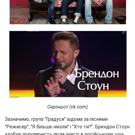
Скріншот (vk.com)
Зазначимо, група "Градуси" відома за піснями
"Режисер", "Я більше ніколи" і "Хто ти?". Брендон Стоун
здобув популярність після участі в російському шоу