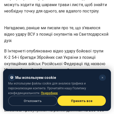
можуть ходити під шарами трави і листя, щоб знайти
необхідну точку для одного, але вдалого пострілу.
Нагадаємо, раніше ми писали про те, що з'явилося
відео удару ВСУ з позиції окупантів на Светлодарской
дузі.
В Інтернеті опубліковано відео удару бойової групи
К-2 54-ї бригади Збройних сил України з позиції
окупаційних військ Російської Федерації під назвою
"Смітник" в районі Светлодарской дуги.
🍪
Мы используем cookie
✕
А також ми повідомляли про те, що
волонтер розповів
Мы используем файлы cookie для анализа трафика и
про взяття під контроль ВСУ нових територій в "сірій
персонализации контента. Прочитайте нашу Политику
зоні".
конфиденциальности.
Подробнее
Отклонить
Принять все
Волонтер розповів, що останнім часом українські
військові просунулися на різних ділянках на 200-300