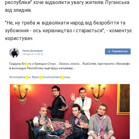
республіки" хоче відволікти увагу жителів Луганська
від злиднів.
"Не, ну треба ж відволікати народ від безробіття та
зубожіння - ось керівництво і старається", - коментує
користувач.