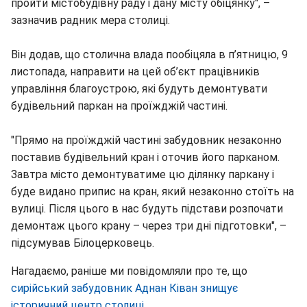
пройти містобудівну раду і дану місту обіцянку", –
зазначив радник мера столиці.
Він додав, що столична влада пообіцяла в п’ятницю, 9
листопада, направити на цей об’єкт працівників
управління благоустрою, які будуть демонтувати
будівельний паркан на проїжджій частині.
"Прямо на проїжджій частині забудовник незаконно
поставив будівельний кран і оточив його парканом.
Завтра місто демонтуватиме цю ділянку паркану і
буде видано припис на кран, який незаконно стоїть на
вулиці. Після цього в нас будуть підстави розпочати
демонтаж цього крану – через три дні підготовки", –
підсумував Білоцерковець.
Нагадаємо, раніше ми повідомляли про те, що
сирійський забудовник Аднан Ківан знищує
історичний центр столиці.