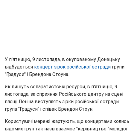
У п'ятницю, 9 листопада, в окупованому Донецьку
відбудеться
концерт зірок
російської естради
групи
"Градуси" і Брендона Стоуна.
Як пишуть сепаратистські ресурси, в п'ятницю, 9
листопада, за сприяння Російського центру на сцені
площі Леніна виступлять зірки російської естради:
група "Градуси" і співак Брендон Стоун.
Користувачі мережі жартують, що концертами колись
відомих груп так называаемое "керівництво "молодої