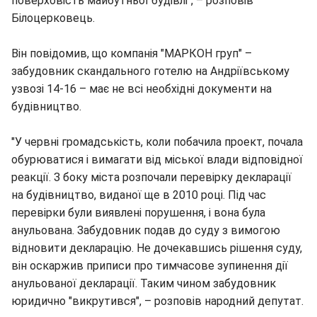
поверховість майбутньої будівлі", – розповів
Білоцерковець.
Він повідомив, що компанія "МАРКОН груп" –
забудовник скандального готелю на Андріївському
узвозі 14-16 – має не всі необхідні документи на
будівництво.
"У червні громадськість, коли побачила проект, почала
обурюватися і вимагати від міської влади відповідної
реакції. З боку міста розпочали перевірку декларації
на будівництво, виданої ще в 2010 році. Під час
перевірки були виявлені порушення, і вона була
анульована. Забудовник подав до суду з вимогою
відновити декларацію. Не дочекавшись рішення суду,
він оскаржив приписи про тимчасове зупинення дії
анульованої декларації. Таким чином забудовник
юридично "викрутився", – розповів народний депутат.