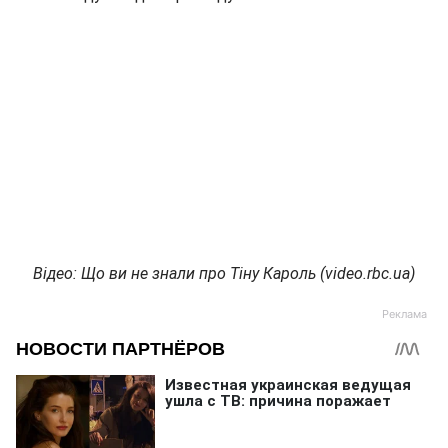
Відео: Що ви не знали про Тіну Кароль (video.rbc.ua)