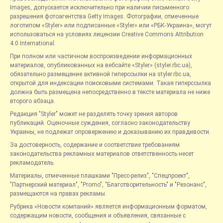
Images, допускается исключительно при наличии письменного
разрешения фотоагентства Getty Images. Фотографии, отмеченные
логотипом «Styler» или подписанные «Styler» или «РБК-Украина», могут
использоваться на условиях лицензии Creative Commons Attribution
4.0 International.
При полном или частичном воспроизведении информационных
материалов, опубликованных на вебсайте «Styler» (styler.rbc.ua),
обязательно размещение активной гиперссылки на styler.rbc.ua,
открытой для индексации поисковыми системами. Такая гиперссылка
должна быть размещена непосредственно в тексте материала не ниже
второго абзаца.
Редакция "Styler" может не разделять точку зрения авторов
публикаций. Оценочные суждения, согласно законодательству
Украины, не подлежат опровержению и доказыванию их правдивости.
За достоверность, содержание и соответствие требованиям
законодательства рекламных материалов ответственность несет
рекламодатель.
Материалы, отмеченные плашками "Пресс-релиз", "Спецпроект",
"Партнерский материал", "Promo", "Благотворительность" и "Резонанс",
размещаются на правах рекламы.
Рубрика «Новости компаний» является информационным форматом,
содержащим новости, сообщения и объявления, связанные с