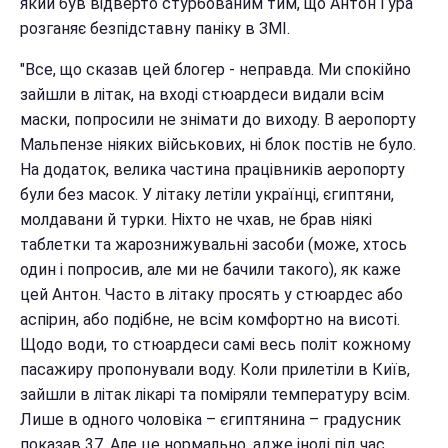
який був відверто стурбованим тим, що Антон Гура
розганяє безпідставну паніку в ЗМІ.
"Все, що сказав цей блогер - неправда. Ми спокійно
зайшли в літак, на вході стюардеси видали всім
маски, попросили не знімати до виходу. В аеропорту
Мальпензе ніяких військових, ні блок постів не було.
На додаток, велика частина працівників аеропорту
були без масок. У літаку летіли українці, єгиптяни,
молдавани й турки. Ніхто не чхав, не брав ніякі
таблетки та жарознижувальні засоби (може, хтось
один і попросив, але ми не бачили такого), як каже
цей Антон. Часто в літаку просять у стюардес або
аспірин, або подібне, не всім комфортно на висоті.
Щодо води, то стюардеси самі весь політ кожному
пасажиру пропонували воду. Коли прилетіли в Київ,
зайшли в літак лікарі та поміряли температуру всім.
Лише в одного чоловіка – єгиптянина – градусник
показав 37. Але це нормально, адже іноді під час