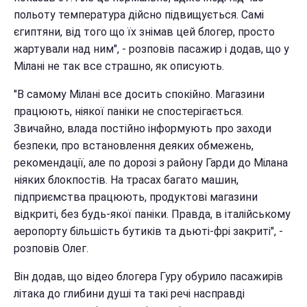
польоту температура дійсно підвищується. Самі
єгиптяни, від того що їх знімав цей блогер, просто
жартували над ним", - розповів пасажир і додав, що у
Мілані не так все страшно, як описують.
"В самому Мілані все досить спокійно. Магазини
працюють, ніякої паніки не спостерігається.
Звичайно, влада постійно інформують про заходи
безпеки, про встановлення деяких обмежень,
рекомендації, але по дорозі з району Гарди до Мілана
ніяких блокпостів. На трасах багато машин,
підприємства працюють, продуктові магазини
відкриті, без будь-якої паніки. Правда, в італійському
аеропорту більшість бутиків та дьюті-фрі закриті", -
розповів Олег.
Він додав, що відео блогера Гуру обурило пасажирів
літака до глибини душі та такі речі насправді