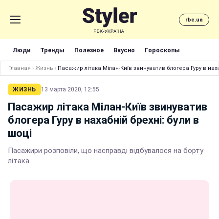
rbc.ua
Люди
Тренды
Полезное
Вкусно
Гороскопы
Главная
›
Жизнь
›
Пасажир літака Мілан-Київ звинуватив блогера Гуру в наха
ЖИЗНЬ
13 марта 2020, 12:55
Пасажир літака Мілан-Київ звинуватив
блогера Гуру в нахабній брехні: були в
шоці
Пасажири розповіли, що насправді відбувалося на борту
літака