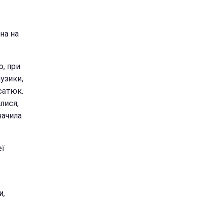
на на
ю, при
узики,
сатюк.
лися,
начила
еї
и,