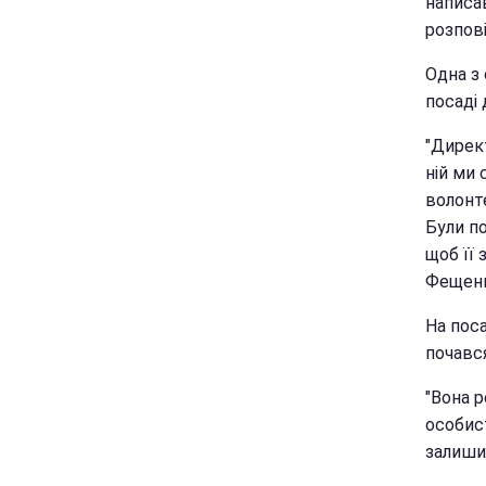
написав
розпові
Одна з 
посаді
"Дирек
ній ми 
волонт
Були по
щоб її 
Фещенк
На поса
почався
"Вона р
особис
залишил