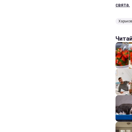
свята.
Харько
Чита