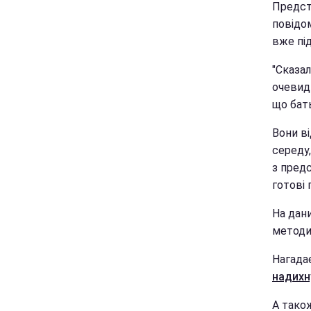
Предст
повідом
вже пі
"Сказал
очевидц
що бат
Вони в
середу
з предс
готові 
На дани
методи
Нагада
надихн
А тако