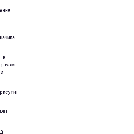
і
нення
в
начила,
і в
в разом
ки
присутні
 МП
го