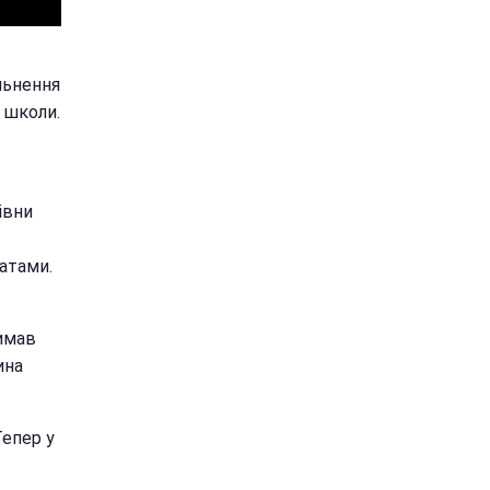
льнення
ї школи.
івни
матами.
римав
ина
Тепер у