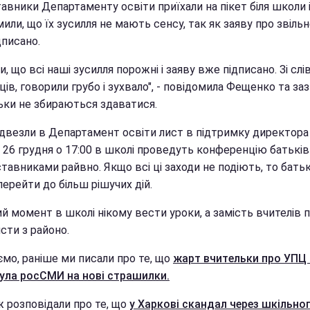
авники Департаменту освіти приїхали на пікет біля школи 
или, що їх зусилля не мають сенсу, так як заяву про звіль
дписано.
и, що всі наші зусилля порожні і заяву вже підписано. Зі слі
ів, говорили грубо і зухвало", - повідомила Фещенко та заз
ьки не збираються здаватися.
ідвезли в Департамент освіти лист в підтримку директора 
, 26 грудня о 17:00 в школі проведуть конференцію батькі
тавниками райвно. Якщо всі ці заходи не подіють, то бать
перейти до більш рішучих дій.
й момент в школі нікому вести уроки, а замість вчителів 
сти з районо.
ємо, раніше ми писали про те, що
жарт вчительки про УПЦ
ула росСМИ на нові страшилки.
ж розповідали про те, що
у Харкові скандал через шкільно