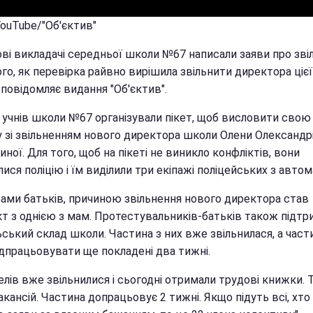
YouTube/"Об'єктив"
ові викладачі середньої школи №67 написали заяви про зві
ого, як перевірка райвно вирішила звільнити директора ціє
повідомляє видання "Об'єктив".
 учнів школи №67 організували пікет, щоб висловити свою
у зі звільненням нового директора школи Олени Олександр
ної. Для того, щоб на пікеті не виникло конфліктів, вони
ися поліцію і їм виділили три екіпажі поліцейських з авто
вами батьків, причиною звільнення нового директора став
кт з однією з мам. Протестувальників-батьків також підт
ський склад школи. Частина з них вже звільнилася, а част
ідпрацьовувати ще покладені два тижні.
елів вже звільнилися і сьогодні отримали трудові книжки. 
акансій. Частина допрацьовує 2 тижні. Якщо підуть всі, хто