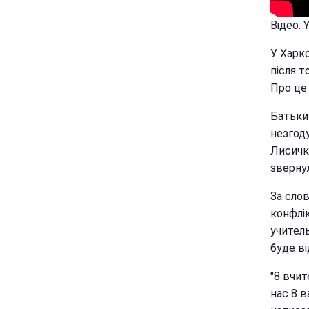
Відео: 
У Харк
після т
Про це 
Батьки
незгод
Лисички
звернул
За сло
конфлі
учитель
буде в
"8 вчит
нас 8 в