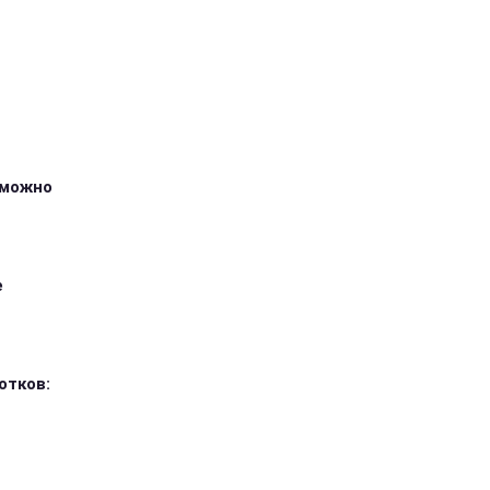
зможно
е
отков: