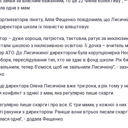
 заяви за власним бажанням, то це 22 члена колективу", —
ла одна з мам.
організаторів пікету, Алла Фещенко повідомила, що Лисичкі
 директора школи їх повністю влаштовує.
тор – дуже хороша, патріотка, тактовна, ратує за инклюзи
стали школою з інклюзивною освітою. Її дочка – вчитель м
ер АТО. До Лисичкиної директором була корупціонерка Но
бори, переслідування тих, хто не здає в фонд школи. Рік би
звільнили, тепер б'ємося, щоб не звільнили Лисичкіну", - заз
о.
ді директора Олена Лисичкіна вже три роки, а рік тому у н
 конфлікт з однієї з мам, яка регулярно пише скарги.
егулярно пише скарги і про все. Є три мами, у кожної з них
ті рахунки з директором. Раніше вони втрьох писали скарг
ася одна", - додала Фещенко.