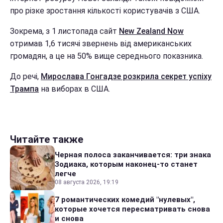
про різке зростання кількості користувачів з США.
Зокрема, з 1 листопада сайт
New Zealand Now
отримав 1,6 тисячі звернень від американських
громадян, а це на 50% вище середнього показника.
До речі,
Мирослава Гонгадзе розкрила секрет успіху
Трампа
на виборах в США.
Читайте также
Черная полоса заканчивается: три знака
Зодиака, которым наконец-то станет
легче
08 августа 2026, 19:19
7 романтических комедий "нулевых",
которые хочется пересматривать снова
и снова