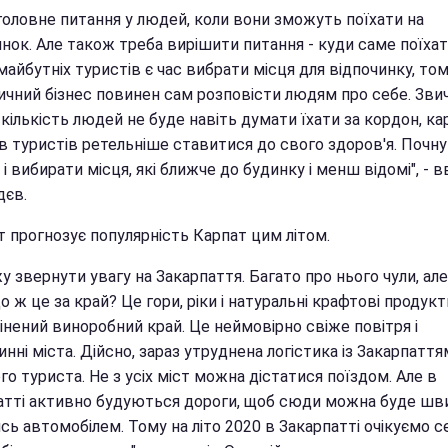
головне питання у людей, коли вони зможуть поїхати на
нок. Але також треба вирішити питання - куди саме поїхати
майбутніх туристів є час вибрати місця для відпочинку, то
ичний бізнес повинен сам розповісти людям про себе. Зви
кількість людей не буде навіть думати їхати за кордон, к
в туристів ретельніше ставитися до свого здоров'я. Почн
і вибирати місця, які ближче до будинку і менш відомі", - 
єв.
т прогнозує популярність Карпат цим літом.
у звернути увагу на Закарпаття. Багато про нього чули, але
о ж це за край? Це гори, ріки і натуральні крафтові продукт
інений виноробний край. Це неймовірно свіже повітря і
нні міста. Дійсно, зараз утруднена логістика із Закарпаття
о туриста. Не з усіх міст можна дістатися поїздом. Але в
атті активно будуються дороги, щоб сюди можна буде шв
сь автомобілем. Тому на літо 2020 в Закарпатті очікуємо с