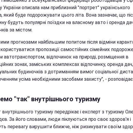
 Тимошенко з Всеукраїнської федерації роботодавців у сф
у України описала нам приблизний "портрет" українського
, який буде подорожувати цього літа. Вона зазначає, що пі
ну будуть популярні поїздки на власному авто і оренда да
ків за містом.
шими прогнозами найбільшим попитом після відміни карант
 користуватися пропозиції самостійних сімейних подорож
м автотранспортом, відпочинок на природі, розміщення в
ійних зонах, заміських комплексах відпочинку, оренда дач,
уальних будиночків з дотриманням вимог соціальної дистан
ченням усіма необхідними засобами захисту", - розповідає
емо "так" внутрішнього туризму
 внутрішнього туризму передрікає і експерт з туризму Оле
єв. За його словами, люди піклуються про своє здоров'я і
уть перевагу вирушити ближче, ніж ризикувати своїм здор