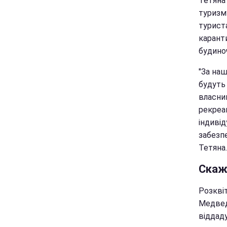
Тетяна
туризм
туриста
каранти
будиноч
"За на
будуть
власни
рекреац
індивід
забезпе
Тетяна.
Скаж
Розквіт
Медвед
віддад