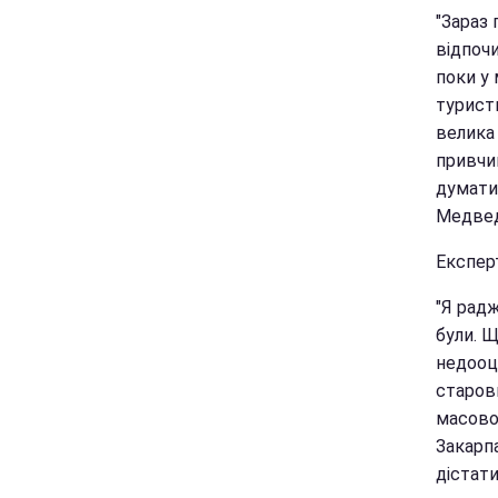
"Зараз 
відпочи
поки у 
турист
велика 
привчи
думати 
Медвед
Експер
"Я радж
були. Щ
недооц
старови
масовог
Закарп
дістати