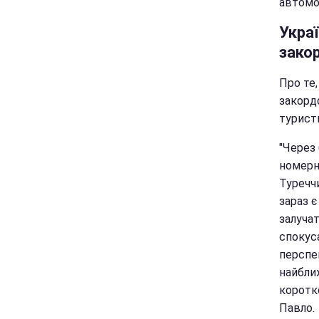
автомоб
Украї
зако
Про те
закорд
туристи
"Через 
номерн
Туречч
зараз 
залуча
спокус
перспек
найбли
коротко
Павло.