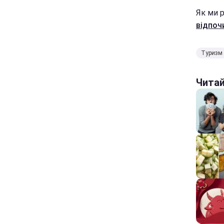
Як ми 
відпоч
Туризм
Чита