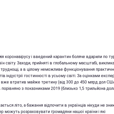
ія коронавірусу і введений карантин боляче вдарили по т
аїн світу. Заходи, прийняті в глобальному масштабі, виклик
 труднощі, а в цілому неможливе функціонування практичн
ів індустрії гостинності в усьому світі. За оцінками експер
 вже втратив майже третину (від 300 до 450 млрд дол СШ
 порівняно з показниками 2019 (близько 1,5 трильйона дол
ється літо, а бажання відпочити в українців нікуди не зник
ер можуть розраховувати громадяни нашої країни і які