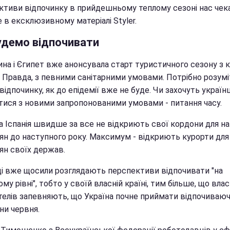
ктиви відпочинку в прийдешньому теплому сезоні нас чек
 в ексклюзивному матеріалі Styler.
удемо відпочивати
на і Єгипет вже анонсувала старт туристичного сезону з к
. Правда, з певними санітарними умовами. Потрібно розумі
відпочинку, як до епідемії вже не буде. Чи захочуть українц
тися з новими запропонованими умовами - питання часу.
та Іспанія швидше за все не відкриють свої кордони для н
ян до наступного року. Максимум - відкриють курорти для
ян своїх держав.
ці вже щосили розглядають перспективи відпочивати "на
му рівні", тобто у своїй власній країні, тим більше, що вла
отелів запевняють, що Україна почне приймати відпочиваюч
ни червня.