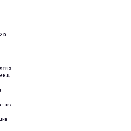
 із
ати з
менш,
а
ю, що
омив