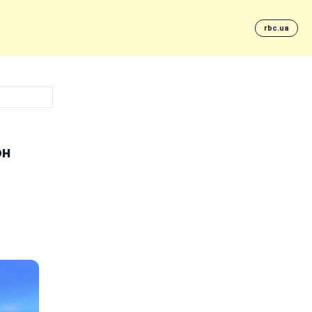
rbc.ua
он