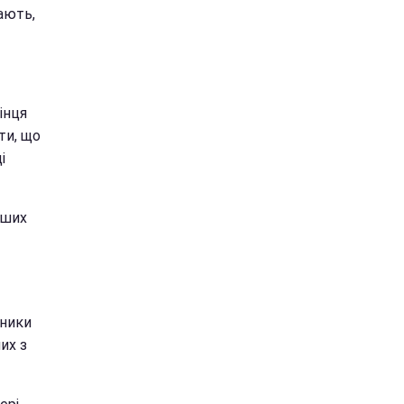
ають,
інця
ти, що
і
аших
сники
их з