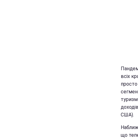
Пандем
всіх кр
просто
сегмент
туризм
доходів
США).
Наближа
що теп