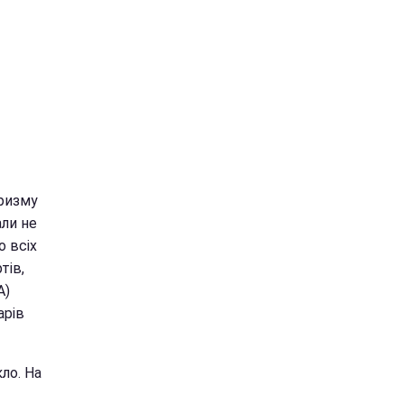
уризму
али не
о всіх
тів,
А)
арів
ло. На