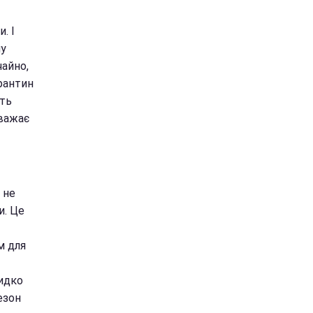
. І
му
чайно,
арантин
уть
вважає
 не
и. Це
м для
идко
езон