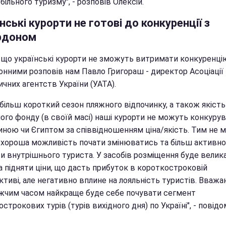
ільного туризму", - розповів Олексій.
нські курорти не готові до конкуренції з
рдоном
, що українські курорти не зможуть витримати конкуренцію
онними розповів нам Павло Григораш - директор Асоціації
чних агентств України (УАТА).
більш короткий сезон пляжного відпочинку, а також якість
ого фонду (в своїй масі) наші курорти не можуть конкурув
иною чи Єгиптом за співвідношенням ціна/якість. Тим не 
є хороша можливість почати змінюватись та більш активно
ти внутрішнього туриста. У засобів розміщення буде велик
а підняти ціни, що дасть прибуток в короткостроковій
тиві, але негативно вплине на лояльність туристів. Вважа
жчим часом найкраще буде себе почувати сегмент
строкових турів (турів вихідного дня) по Україні", - повід