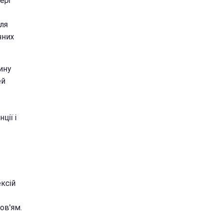
ері
сля
чних
ину
ей
ції і
ксій
ов'ям.