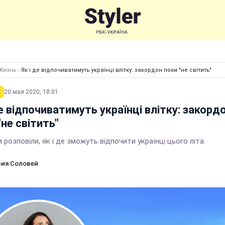
Жизнь
›
Як і де відпочиватимуть українці влітку: закордон поки "не світить"
20 мая 2020, 18:01
де відпочиватимуть українці влітку: закорд
"не світить"
 розповіли, як і де зможуть відпочити українці цього літа
ия Соловей