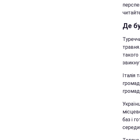
перспе
читайте
Де б
Туреччи
травня
такого 
звикну
Італія 
громад
громад
Україн
місцево
баз і г
середи