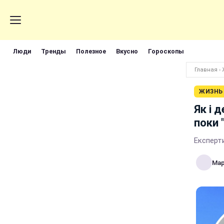
Люди
Тренды
Полезное
Вкусно
Гороскопы
Главная
›
ЖИЗНЬ
Як і 
поки 
Експерти
Мар