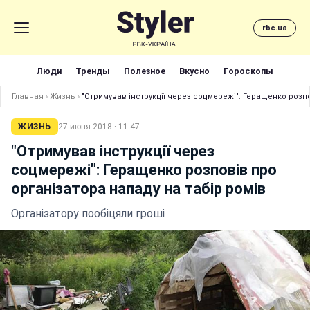
rbc.ua
Люди
Тренды
Полезное
Вкусно
Гороскопы
Главная
›
Жизнь
›
"Отримував інструкції через соцмережі": Геращенко розпо
ЖИЗНЬ
27 июня 2018 · 11:47
"Отримував інструкції через
соцмережі": Геращенко розповів про
організатора нападу на табір ромів
Організатору пообіцяли гроші