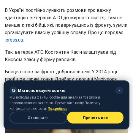
В Україні постійно лунають розмови про важку
адаптацію ветеранів АТО до мирного життя, Тим не
менше є такі бійці, які, повернувшись із фронту, зуміли
організувати власну успішну справу. Про це передає
ipress.ua.
Так, ветеран АТО Костянтин Касіч влаштував під
Києвом власну ферму равликів.
Боєць пішов на фронт добровольцем. У 2014 році
пройшов гарячі точки Донбасу: околиці Маріуполя,
Старобешево, Міусінськ, Комсомольск, Савур-Могилу,
🍪
Мы используем cookie
✕
Степанівку, Семенівку, Дмитрівку. Воював у складі 3
Мы используем файлы cookie для анализа трафика и
батальйону 72 бригади.
персонализации контента. Прочитайте нашу Политику
конфиденциальности.
Подробнее
Отклонить
Принять все