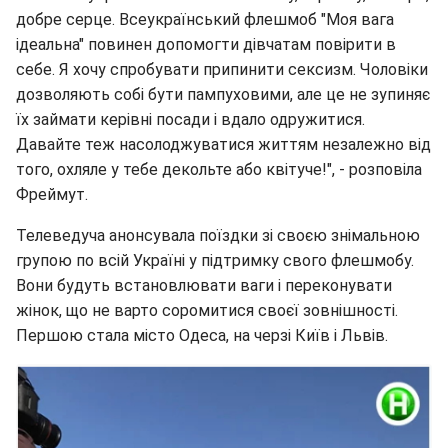
добре серце. Всеукраїнський флешмоб "Моя вага
ідеальна" повинен допомогти дівчатам повірити в
себе. Я хочу спробувати припинити сексизм. Чоловіки
дозволяють собі бути пампуховими, але це не зупиняє
їх займати керівні посади і вдало одружитися.
Давайте теж насолоджуватися життям незалежно від
того, охляле у тебе декольте або квітуче!", - розповіла
Фреймут.
Телеведуча анонсувала поїздки зі своєю знімальною
групою по всій Україні у підтримку свого флешмобу.
Вони будуть встановлювати ваги і переконувати
жінок, що не варто соромитися своєї зовнішності.
Першою стала місто Одеса, на черзі Київ і Львів.