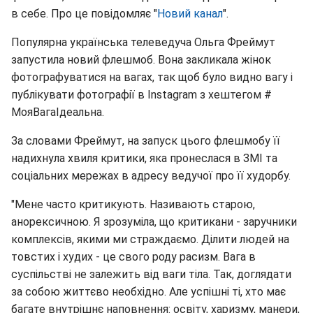
в себе. Про це повідомляє "
Новий канал
".
Популярна українська телеведуча Ольга Фреймут
запустила новий флешмоб. Вона закликала жінок
фотографуватися на вагах, так щоб було видно вагу і
публікувати фотографії в Instagram з хештегом #
МояВагаІдеальна.
За словами Фреймут, на запуск цього флешмобу її
надихнула хвиля критики, яка пронеслася в ЗМІ та
соціальних мережах в адресу ведучої про її худорбу.
"Мене часто критикують. Називають старою,
анорексичною. Я зрозуміла, що критикани - заручники
комплексів, якими ми страждаємо. Ділити людей на
товстих і худих - це свого роду расизм. Вага в
суспільстві не залежить від ваги тіла. Так, доглядати
за собою життєво необхідно. Але успішні ті, хто має
багате внутрішнє наповнення: освіту, харизму, манери,