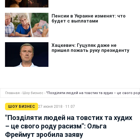
Главная
›
Шоу бизнес
›
"Позділяти людей на товстих та худих – це свого ро
ШОУ БИЗНЕС
27 июня 2018 · 11:07
"Позділяти людей на товстих та худих
– це свого роду расизм": Ольга
Фреймут зробила заяву