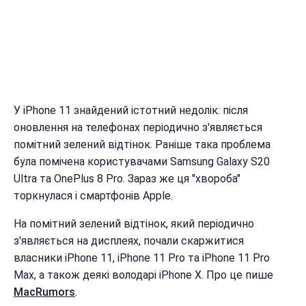
У iPhone 11 знайдений істотний недолік: після
оновлення на телефонах періодично з'являється
помітний зелений відтінок. Раніше така проблема
була помічена користувачами Samsung Galaxy S20
Ultra та OnePlus 8 Pro. Зараз же ця "хвороба"
торкнулася і смартфонів Apple.
На помітний зелений відтінок, який періодично
з'являється на дисплеях, почали скаржитися
власники iPhone 11, iPhone 11 Pro та iPhone 11 Pro
Max, а також деякі володарі iPhone X. Про це пише
MacRumors
.