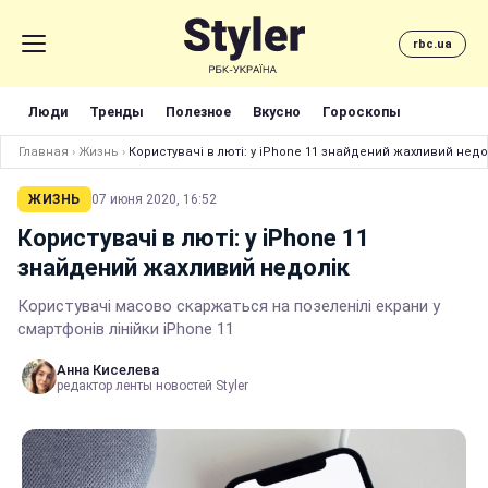
rbc.ua
Люди
Тренды
Полезное
Вкусно
Гороскопы
Главная
›
Жизнь
›
Користувачі в люті: у iPhone 11 знайдений жахливий недо
ЖИЗНЬ
07 июня 2020, 16:52
Користувачі в люті: у iPhone 11
знайдений жахливий недолік
Користувачі масово скаржаться на позеленілі екрани у
смартфонів лінійки iPhone 11
Анна Киселева
редактор ленты новостей Styler