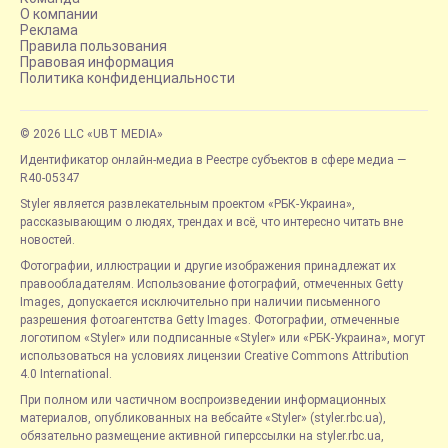
О компании
Реклама
Правила пользования
Правовая информация
Политика конфиденциальности
© 2026 LLC «UBT MEDIA»
Идентификатор онлайн-медиа в Реестре субъектов в сфере медиа —
R40-05347
Styler является развлекательным проектом «РБК-Украина»,
рассказывающим о людях, трендах и всё, что интересно читать вне
новостей.
Фотографии, иллюстрации и другие изображения принадлежат их
правообладателям. Использование фотографий, отмеченных Getty
Images, допускается исключительно при наличии письменного
разрешения фотоагентства Getty Images. Фотографии, отмеченные
логотипом «Styler» или подписанные «Styler» или «РБК-Украина», могут
использоваться на условиях лицензии Creative Commons Attribution
4.0 International.
При полном или частичном воспроизведении информационных
материалов, опубликованных на вебсайте «Styler» (styler.rbc.ua),
обязательно размещение активной гиперссылки на styler.rbc.ua,