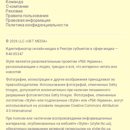
Команда
О компании
Реклама
Правила пользования
Правовая информация
Политика конфиденциальности
© 2026 LLC «UBT MEDIA»
Идентификатор онлайн-медиа в Реестре субъектов в сфере медиа —
R40-05347
Styler является развлекательным проектом «РБК-Украина»,
рассказывающим о людях, трендах и всё, что интересно читать вне
новостей.
Фотографии, иллюстрации и другие изображения принадлежат их
правообладателям. Использование фотографий, отмеченных Getty
Images, допускается исключительно при наличии письменного
разрешения фотоагентства Getty Images. Фотографии, отмеченные
логотипом «Styler» или подписанные «Styler» или «РБК-Украина», могут
использоваться на условиях лицензии Creative Commons Attribution
4.0 International.
При полном или частичном воспроизведении информационных
материалов, опубликованных на вебсайте «Styler» (styler.rbc.ua),
обязательно размещение активной гиперссылки на styler.rbc.ua,