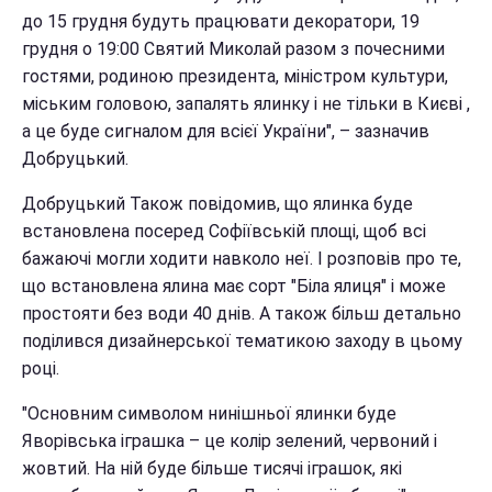
до 15 грудня будуть працювати декоратори, 19
грудня о 19:00 Святий Миколай разом з почесними
гостями, родиною президента, міністром культури,
міським головою, запалять ялинку і не тільки в Києві ,
а це буде сигналом для всієї України", – зазначив
Добруцький.
Добруцький Також повідомив, що ялинка буде
встановлена посеред Софіївській площі, щоб всі
бажаючі могли ходити навколо неї. І розповів про те,
що встановлена ялина має сорт "Біла ялиця" і може
простояти без води 40 днів. А також більш детально
поділився дизайнерської тематикою заходу в цьому
році.
"Основним символом нинішньої ялинки буде
Яворівська іграшка – це колір зелений, червоний і
жовтий. На ній буде більше тисячі іграшок, які