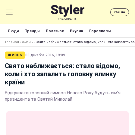
rbc.ua
Люди
Тренды
Полезное
Вкусно
Гороскопы
Главная
›
Жизнь
›
Свято наближається: стало відомо, коли і хто запалить го
ЖИЗНЬ
03 декабря 2016, 19:09
Свято наближається: стало відомо,
коли і хто запалить головну ялинку
країни
Відкривати головний символ Нового Року будуть сім'я
президента та Святий Миколай